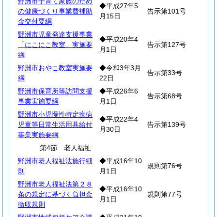
野洲市子育て家族のため
◆平成27年5
の健康づくり事業費補助
告示第101号
月15日
金交付要綱
野洲市児童発達支援事業
◆平成20年4
「にこにこ教室」実施要
告示第127号
月1日
綱
野洲市おやこ教室実施要
◆令和3年3月
告示第33号
綱
22日
野洲市保育所等訪問支援
◆平成26年6
告示第68号
事業実施要綱
月1日
野洲市小児慢性特定疾病
◆平成22年4
児童等日常生活用具給付
告示第139号
月30日
事業実施要綱
第4節 老人福祉
野洲市老人福祉法施行細
◆平成16年10
規則第76号
則
月1日
野洲市老人福祉法第２８
◆平成16年10
条の規定に基づく負担金
規則第77号
月1日
徴収規則