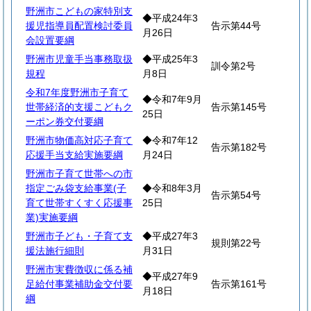
野洲市こどもの家特別支
◆平成24年3
援児指導員配置検討委員
告示第44号
月26日
会設置要綱
野洲市児童手当事務取扱
◆平成25年3
訓令第2号
規程
月8日
令和7年度野洲市子育て
◆令和7年9月
世帯経済的支援こどもク
告示第145号
25日
ーポン券交付要綱
野洲市物価高対応子育て
◆令和7年12
告示第182号
応援手当支給実施要綱
月24日
野洲市子育て世帯への市
指定ごみ袋支給事業(子
◆令和8年3月
告示第54号
育て世帯すくすく応援事
25日
業)実施要綱
野洲市子ども・子育て支
◆平成27年3
規則第22号
援法施行細則
月31日
野洲市実費徴収に係る補
◆平成27年9
足給付事業補助金交付要
告示第161号
月18日
綱