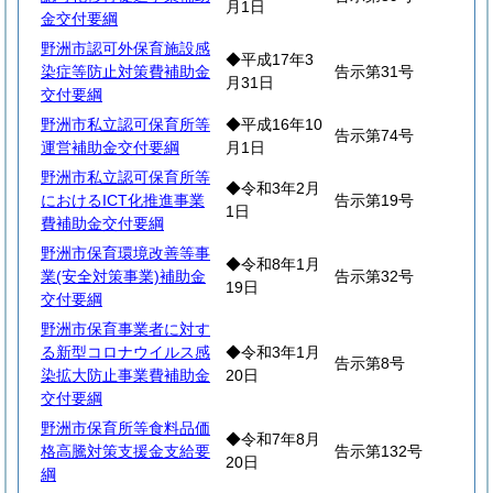
月1日
金交付要綱
野洲市認可外保育施設感
◆平成17年3
染症等防止対策費補助金
告示第31号
月31日
交付要綱
野洲市私立認可保育所等
◆平成16年10
告示第74号
運営補助金交付要綱
月1日
野洲市私立認可保育所等
◆令和3年2月
におけるICT化推進事業
告示第19号
1日
費補助金交付要綱
野洲市保育環境改善等事
◆令和8年1月
業(安全対策事業)補助金
告示第32号
19日
交付要綱
野洲市保育事業者に対す
る新型コロナウイルス感
◆令和3年1月
告示第8号
染拡大防止事業費補助金
20日
交付要綱
野洲市保育所等食料品価
◆令和7年8月
格高騰対策支援金支給要
告示第132号
20日
綱