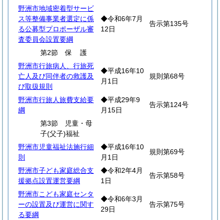
野洲市地域密着型サービ
ス等整備事業者選定に係
◆令和6年7月
告示第135号
る公募型プロポーザル審
12日
査委員会設置要綱
第2節
保
護
野洲市行旅病人、行旅死
◆平成16年10
亡人及び同伴者の救護及
規則第68号
月1日
び取扱規則
野洲市行旅人旅費支給要
◆平成29年9
告示第124号
綱
月15日
第3節 児童・母
子(父子)福祉
野洲市児童福祉法施行細
◆平成16年10
規則第69号
則
月1日
野洲市子ども家庭総合支
◆令和2年4月
告示第58号
援拠点設置運営要綱
1日
野洲市こども家庭センタ
◆令和6年3月
ーの設置及び運営に関す
告示第75号
29日
る要綱