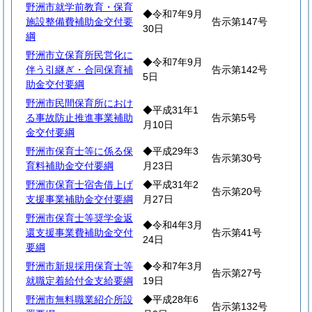
野洲市就学前教育・保育
◆令和7年9月
施設整備費補助金交付要
告示第147号
30日
綱
野洲市立保育所民営化に
◆令和7年9月
伴う引継ぎ・合同保育補
告示第142号
5日
助金交付要綱
野洲市民間保育所におけ
◆平成31年1
る事故防止推進事業補助
告示第5号
月10日
金交付要綱
野洲市保育士等に係る保
◆平成29年3
告示第30号
育料補助金交付要綱
月23日
野洲市保育士宿舎借上げ
◆平成31年2
告示第20号
支援事業補助金交付要綱
月27日
野洲市保育士等奨学金返
◆令和4年3月
還支援事業費補助金交付
告示第41号
24日
要綱
野洲市新規採用保育士等
◆令和7年3月
告示第27号
就職定着給付金支給要綱
19日
野洲市無料職業紹介所設
◆平成28年6
告示第132号