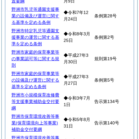
置要綱
月9日
野洲市乳児等通園支援事
◆令和7年12
業の設備及び運営に関す
条例第28号
月24日
る基準を定める条例
野洲市特定乳児等通園支
◆令和8年3月
援事業の運営に関する基
条例第2号
25日
準を定める条例
野洲市家庭的保育事業等
◆平成27年3
の事業認可等に関する規
規則第19号
月30日
則
野洲市家庭的保育事業等
◆平成27年3
の設備及び運営に関する
条例第5号
月27日
基準を定める条例
野洲市小規模保育改修費
◆令和3年7月
等支援事業補助金交付要
告示第134号
1日
綱
野洲市保育環境改善等事
◆令和5年8月
業(保育環境向上等事業)
告示第140号
31日
補助金交付要綱
野洲市保育環境改善等事