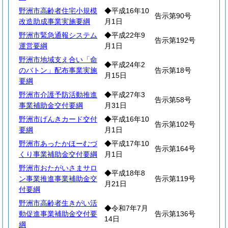
野洲市高齢者住宅小規模
◆平成16年10
告示第90号
改造助成事業実施要綱
月1日
野洲市緊急通報システム
◆平成22年9
告示第192号
運営要綱
月1日
野洲市地域支え合い「命
◆平成24年2
のバトン」配布事業実施
告示第18号
月15日
要綱
野洲市介護予防活動推進
◆平成27年3
告示第58号
事業補助金交付要綱
月31日
野洲市げんきカード交付
◆平成16年10
告示第102号
要綱
月1日
野洲市あったかほーむづ
◆平成17年10
告示第164号
くり事業補助金交付要綱
月1日
野洲市おたがいさまサロ
◆平成18年8
ン事業推進事業補助金交
告示第119号
月21日
付要綱
野洲市高齢者生きがい活
◆令和7年7月
動促進事業補助金交付要
告示第136号
14日
綱