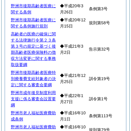
野洲市後期高齢者医療に
◆平成20年3
条例第3号
関する条例
月26日
野洲市後期高齢者医療に
◆平成20年12
規則第58号
関する条例施行規則
月15日
高齢者の医療の確保に関
する法律施行令第２３条
第３号の規定に基づく後
◆平成21年3
告示第32号
期高齢者医療保険料の徴
月2日
収方法変更に関する事務
取扱要綱
野洲市後期高齢者医療特
◆平成21年12
別療養費支給対象者の決
訓令第19号
月25日
定に関する審査会要綱
野洲市成年後見制度利用
◆平成22年1
支援に係る審査会設置要
訓令第1号
月27日
綱
野洲市老人福祉医療費助
◆平成16年10
条例第113号
成条例
月1日
野洲市老人福祉医療費助
◆平成16年10
規則第79号