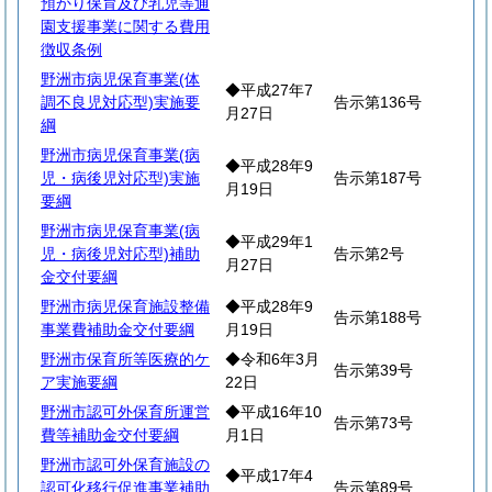
預かり保育及び乳児等通
園支援事業に関する費用
徴収条例
野洲市病児保育事業(体
◆平成27年7
調不良児対応型)実施要
告示第136号
月27日
綱
野洲市病児保育事業(病
◆平成28年9
児・病後児対応型)実施
告示第187号
月19日
要綱
野洲市病児保育事業(病
◆平成29年1
児・病後児対応型)補助
告示第2号
月27日
金交付要綱
野洲市病児保育施設整備
◆平成28年9
告示第188号
事業費補助金交付要綱
月19日
野洲市保育所等医療的ケ
◆令和6年3月
告示第39号
ア実施要綱
22日
野洲市認可外保育所運営
◆平成16年10
告示第73号
費等補助金交付要綱
月1日
野洲市認可外保育施設の
◆平成17年4
認可化移行促進事業補助
告示第89号