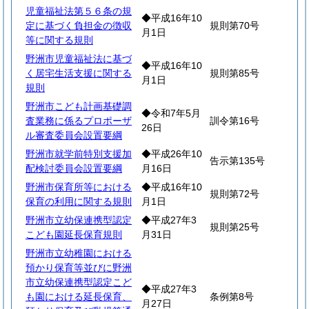
児童福祉法第５６条の規
◆平成16年10
定に基づく負担金の徴収
規則第70号
月1日
等に関する規則
野洲市児童福祉法に基づ
◆平成16年10
く居宅生活支援に関する
規則第85号
月1日
規則
野洲市こども計画基礎調
◆令和7年5月
査業務に係るプロポーザ
訓令第16号
26日
ル審査委員会設置要綱
野洲市就学前特別支援加
◆平成26年10
告示第135号
配検討委員会設置要綱
月16日
野洲市保育所等における
◆平成16年10
規則第72号
保育の利用に関する規則
月1日
野洲市立幼保連携型認定
◆平成27年3
規則第25号
こども園延長保育規則
月31日
野洲市立幼稚園における
預かり保育等並びに野洲
市立幼保連携型認定こど
◆平成27年3
も園における延長保育、
条例第8号
月27日