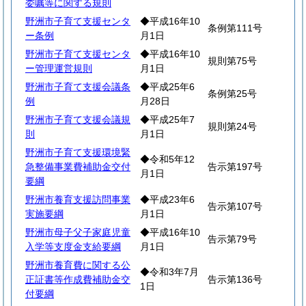
委嘱等に関する規則
野洲市子育て支援センタ
◆平成16年10
条例第111号
ー条例
月1日
野洲市子育て支援センタ
◆平成16年10
規則第75号
ー管理運営規則
月1日
野洲市子育て支援会議条
◆平成25年6
条例第25号
例
月28日
野洲市子育て支援会議規
◆平成25年7
規則第24号
則
月1日
野洲市子育て支援環境緊
◆令和5年12
急整備事業費補助金交付
告示第197号
月1日
要綱
野洲市養育支援訪問事業
◆平成23年6
告示第107号
実施要綱
月1日
野洲市母子父子家庭児童
◆平成16年10
告示第79号
入学等支度金支給要綱
月1日
野洲市養育費に関する公
◆令和3年7月
正証書等作成費補助金交
告示第136号
1日
付要綱