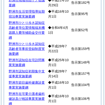
野洲市地域包括ケア会議
◆平成21年10
告示第182号
要綱
月29日
野洲市生活管理指導短期
◆平成16年10
告示第95号
宿泊事業実施要綱
月1日
野洲市ひとり歩き認知症
高齢者等位置情報端末機
◆令和4年4月
告示第52号
器購入費等補助金交付要
1日
綱
野洲市ひとり歩き認知症
◆平成28年7
高齢者等事前登録制度実
告示第159号
月22日
施要綱
野洲市認知症在宅訪問事
◆平成25年10
告示第148号
業実施要綱
月1日
野洲市認知症初期集中支
◆平成28年7
告示第157号
援事業実施要綱
月14日
野洲市節目歯科健康診査
◆平成16年10
告示第104号
事業実施要綱
月1日
野洲市在宅要介護者歯科
◆平成16年10
健診及び相談事業実施要
告示第106号
月1日
綱