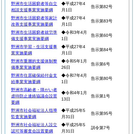
野洲市生活困窮者等自立
◆平成27年4
告示第82号
相談支援事業実施要綱
月1日
野洲市生活困窮者等家計
◆平成27年4
告示第83号
改善支援事業実施要綱
月1日
野洲市生活困窮者就労準
◆令和3年4月
告示第60号
備支援事業実施要綱
1日
野洲市学習・生活支援事
◆平成27年4
告示第84号
業実施要綱
月1日
野洲市重層的支援体制整
◆令和5年1月
告示第6号
備事業実施要綱
26日
野洲市住居確保給付金支
◆令和7年4月
告示第80号
給事業実施要綱
1日
野洲市高齢者・障がい者
◆令和4年1月
虐待防止連絡協議会設置
告示第1号
13日
要綱
野洲市社会福祉法人指導
◆平成25年5
告示第95号
監査実施要綱
月31日
野洲市社会福祉法人設立
◆平成25年5
訓令第7号
認可等審査会設置要綱
月31日