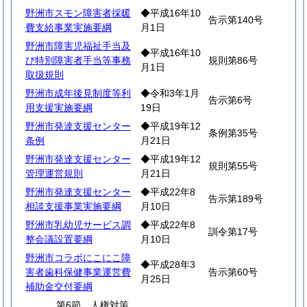
野洲市スモン障害者採暖
◆平成16年10
告示第140号
費支給事業実施要綱
月1日
野洲市障害児福祉手当及
◆平成16年10
び特別障害者手当等事務
規則第86号
月1日
取扱規則
野洲市成年後見制度等利
◆令和3年1月
告示第6号
用支援実施要綱
19日
野洲市発達支援センター
◆平成19年12
条例第35号
条例
月21日
野洲市発達支援センター
◆平成19年12
規則第55号
管理運営規則
月21日
野洲市発達支援センター
◆平成22年8
告示第189号
相談支援事業実施要綱
月10日
野洲市乳幼児サービス調
◆平成22年8
訓令第17号
整会議設置要綱
月10日
野洲市コラボにこにこ障
◆平成28年3
害者歯科保健事業運営費
告示第60号
月25日
補助金交付要綱
第6節 人権対策