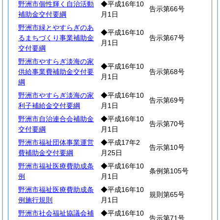
野洲市個性輝く自治活動
◆平成16年10
告示第66号
補助金交付要綱
月1日
野洲市緑とやすらぎのあ
◆平成16年10
るまちづくり事業補助金
告示第67号
月1日
交付要綱
野洲市やすらぎ淡海の家
◆平成16年10
供給事業費補助金交付要
告示第68号
月1日
綱
野洲市やすらぎ淡海の家
◆平成16年10
告示第69号
利子補給金交付要綱
月1日
野洲市自治連合会補助金
◆平成16年10
告示第70号
交付要綱
月1日
野洲市福祉団体事業運営
◆平成17年2
告示第10号
費補助金交付要綱
月25日
野洲市福祉医療費助成条
◆平成16年10
条例第105号
例
月1日
野洲市福祉医療費助成条
◆平成16年10
規則第65号
例施行規則
月1日
野洲市社会福祉協議会補
◆平成16年10
告示第71号