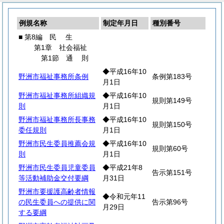
例規名称
制定年月日
種別番号
■ 第8編
民
生
第1章 社会福祉
第1節
通
則
◆平成16年10
野洲市福祉事務所条例
条例第183号
月1日
野洲市福祉事務所組織規
◆平成16年10
規則第149号
則
月1日
野洲市福祉事務所長事務
◆平成16年10
規則第150号
委任規則
月1日
野洲市民生委員推薦会規
◆平成16年10
規則第60号
則
月1日
野洲市民生委員児童委員
◆平成21年8
告示第151号
等活動補助金交付要綱
月31日
野洲市要援護高齢者情報
◆令和元年11
の民生委員への提供に関
告示第96号
月29日
する要綱