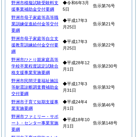
野洲市模擬試験受験料支
◆令和6年3月
告示第76号
援事業補助金交付要綱
5日
野洲市母子家庭等高等職
◆平成17年3
業訓練促進給付金等交付
告示第21号
月25日
要綱
野洲市母子家庭等自立支
◆平成17年3
援教育訓練給付金交付要
告示第22号
月25日
綱
野洲市ひとり親家庭高等
◆平成28年12
学校卒業程度認定試験合
告示第230号
月1日
格支援事業実施要綱
野洲市民間児童福祉施設
◆平成17年3
等耐震診断調査費補助金
告示第32号
月31日
交付要綱
野洲市子育て短期支援事
◆平成24年4
告示第46号
業実施要綱
月1日
野洲市ファミリー・サポ
◆平成18年10
ート・センター事業実施
告示第148号
月1日
要綱