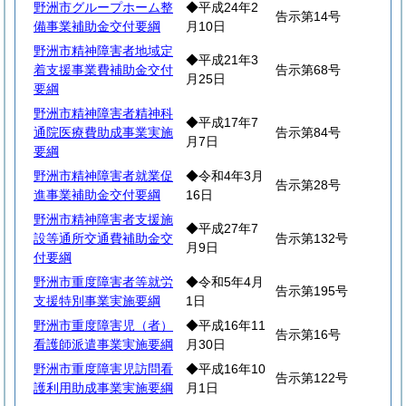
野洲市グループホーム整
◆平成24年2
告示第14号
備事業補助金交付要綱
月10日
野洲市精神障害者地域定
◆平成21年3
着支援事業費補助金交付
告示第68号
月25日
要綱
野洲市精神障害者精神科
◆平成17年7
通院医療費助成事業実施
告示第84号
月7日
要綱
野洲市精神障害者就業促
◆令和4年3月
告示第28号
進事業補助金交付要綱
16日
野洲市精神障害者支援施
◆平成27年7
設等通所交通費補助金交
告示第132号
月9日
付要綱
野洲市重度障害者等就労
◆令和5年4月
告示第195号
支援特別事業実施要綱
1日
野洲市重度障害児（者）
◆平成16年11
告示第16号
看護師派遣事業実施要綱
月30日
野洲市重度障害児訪問看
◆平成16年10
告示第122号
護利用助成事業実施要綱
月1日