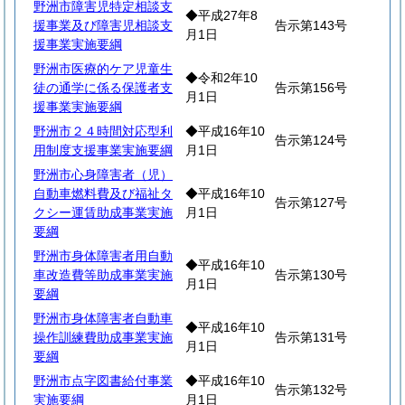
野洲市障害児特定相談支
◆平成27年8
援事業及び障害児相談支
告示第143号
月1日
援事業実施要綱
野洲市医療的ケア児童生
◆令和2年10
徒の通学に係る保護者支
告示第156号
月1日
援事業実施要綱
野洲市２４時間対応型利
◆平成16年10
告示第124号
用制度支援事業実施要綱
月1日
野洲市心身障害者（児）
自動車燃料費及び福祉タ
◆平成16年10
告示第127号
クシー運賃助成事業実施
月1日
要綱
野洲市身体障害者用自動
◆平成16年10
車改造費等助成事業実施
告示第130号
月1日
要綱
野洲市身体障害者自動車
◆平成16年10
操作訓練費助成事業実施
告示第131号
月1日
要綱
野洲市点字図書給付事業
◆平成16年10
告示第132号
実施要綱
月1日