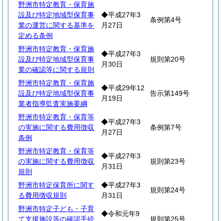
野洲市特定教育・保育施
設及び特定地域型保育事
◆平成27年3
条例第4号
業の運営に関する基準を
月27日
定める条例
野洲市特定教育・保育施
◆平成27年3
設及び特定地域型保育事
規則第20号
月30日
業の確認等に関する規則
野洲市特定教育・保育施
◆平成29年12
設及び特定地域型保育事
告示第149号
月19日
業者指導監査実施要綱
野洲市特定教育・保育等
◆平成27年3
の実施に関する費用徴収
条例第7号
月27日
条例
野洲市特定教育・保育等
◆平成27年3
の実施に関する費用徴収
規則第23号
月31日
規則
野洲市特定保育所に関す
◆平成27年3
規則第24号
る費用徴収規則
月31日
野洲市特定子ども・子育
◆令和元年9
て支援施設等の確認手続
規則第25号