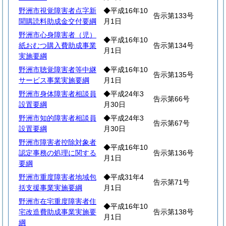
野洲市視覚障害者点字新
◆平成16年10
告示第133号
聞購読料助成金交付要綱
月1日
野洲市心身障害者（児）
◆平成16年10
紙おむつ購入費助成事業
告示第134号
月1日
実施要綱
野洲市聴覚障害者等中継
◆平成16年10
告示第135号
サービス事業実施要綱
月1日
野洲市身体障害者相談員
◆平成24年3
告示第66号
設置要綱
月30日
野洲市知的障害者相談員
◆平成24年3
告示第67号
設置要綱
月30日
野洲市障害者控除対象者
◆平成16年10
認定事務の処理に関する
告示第136号
月1日
要綱
野洲市重度障害者地域包
◆平成31年4
告示第71号
括支援事業実施要綱
月1日
野洲市在宅重度障害者住
◆平成16年10
宅改造費助成事業実施要
告示第138号
月1日
綱