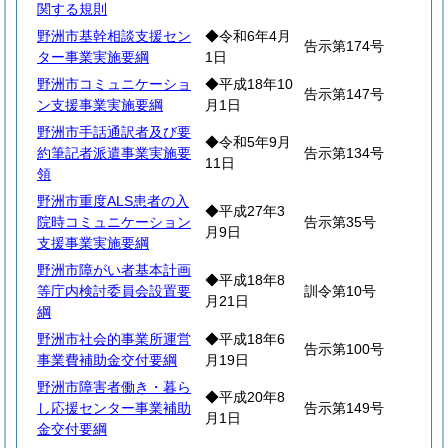
関する規則
野洲市基幹相談支援セン
◆令和6年4月
告示第174号
ター事業実施要綱
1日
野洲市コミュニケーショ
◆平成18年10
告示第147号
ン支援事業実施要綱
月1日
野洲市手話通訳者及び要
◆令和5年9月
約筆記者派遣事業実施要
告示第134号
11日
領
野洲市重度ALS患者の入
◆平成27年3
院時コミュニケーション
告示第35号
月9日
支援事業実施要綱
野洲市障がい者基本計画
◆平成18年8
等庁内検討委員会設置要
訓令第10号
月21日
綱
野洲市社会的事業所運営
◆平成18年6
告示第100号
事業費補助金交付要綱
月19日
野洲市障害者働き・暮ら
◆平成20年8
し応援センター事業補助
告示第149号
月1日
金交付要綱