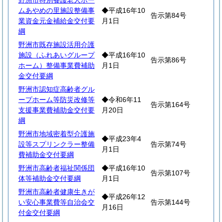
野洲市特別養護老人ホー
ムあやめの里施設整備事
◆平成16年10
告示第84号
業資金元金補給金交付要
月1日
綱
野洲市既存施設活用介護
施設（ふれあいグループ
◆平成16年10
告示第86号
ホーム）整備事業費補助
月1日
金交付要綱
野洲市認知症高齢者グル
ープホーム等防災改修等
◆令和6年11
告示第164号
支援事業費補助金交付要
月20日
綱
野洲市地域密着型介護施
◆平成23年4
設等スプリンクラー整備
告示第74号
月1日
費補助金交付要綱
野洲市高齢者福祉関係団
◆平成16年10
告示第107号
体等補助金交付要綱
月1日
野洲市高齢者健康生きが
◆平成26年12
い安心事業費等自治会交
告示第144号
月16日
付金交付要綱