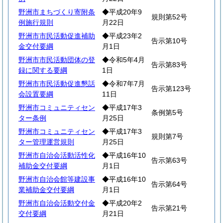
野洲市まちづくり寄附条
◆平成20年9
規則第52号
例施行規則
月22日
野洲市市民活動促進補助
◆平成23年2
告示第10号
金交付要綱
月1日
野洲市市民活動団体の登
◆令和5年4月
告示第83号
録に関する要綱
1日
野洲市市民活動促進懇話
◆令和7年7月
告示第123号
会設置要綱
11日
野洲市コミュニティセン
◆平成17年3
条例第5号
ター条例
月25日
野洲市コミュニティセン
◆平成17年3
規則第7号
ター管理運営規則
月25日
野洲市自治会活動活性化
◆平成16年10
告示第63号
補助金交付要綱
月1日
野洲市自治会館等建設事
◆平成16年10
告示第64号
業補助金交付要綱
月1日
野洲市自治会活動交付金
◆平成20年2
告示第21号
交付要綱
月21日