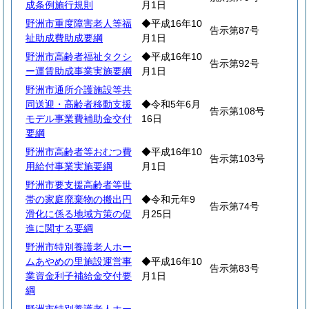
成条例施行規則
月1日
野洲市重度障害老人等福
◆平成16年10
告示第87号
祉助成費助成要綱
月1日
野洲市高齢者福祉タクシ
◆平成16年10
告示第92号
ー運賃助成事業実施要綱
月1日
野洲市通所介護施設等共
同送迎・高齢者移動支援
◆令和5年6月
告示第108号
モデル事業費補助金交付
16日
要綱
野洲市高齢者等おむつ費
◆平成16年10
告示第103号
用給付事業実施要綱
月1日
野洲市要支援高齢者等世
帯の家庭廃棄物の搬出円
◆令和元年9
告示第74号
滑化に係る地域方策の促
月25日
進に関する要綱
野洲市特別養護老人ホー
ムあやめの里施設運営事
◆平成16年10
告示第83号
業資金利子補給金交付要
月1日
綱