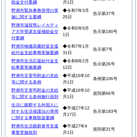
助金交付要綱
月1日
野洲市緊急事務管理の実
◆令和7年3月
告示第37号
施に関する要綱
25日
野洲市滋賀県レイカディ
◆令和5年9月
ア大学受講支援補助金交
告示第180号
1日
付要綱
野洲市物価高騰対策支援
◆令和7年1月
告示第7号
給付金支給事務実施要綱
31日
野洲市生活応援給付金支
◆令和8年2月
告示第26号
給事業実施要綱
12日
野洲市災害弔慰金の支給
◆平成16年10
条例第106号
等に関する条例
月1日
野洲市災害弔慰金の支給
◆平成16年10
規則第66号
等に関する条例施行規則
月1日
生活に困窮する外国人に
◆平成27年12
対する生活保護法の準用
告示第183号
月17日
に関する事務取扱要綱
野洲市生活困窮者等支援
◆平成27年4
規則第31号
事業実施規則
月1日