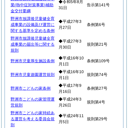
◆令和5年8月
業(熱中症対策事業)補助
告示第141号
31日
金交付要綱
野洲市放課後児童健全育
◆平成27年3
成事業の設備及び運営に
条例第6号
月27日
関する基準を定める条例
野洲市放課後児童健全育
◆平成27年3
成事業の届出等に関する
規則第21号
月30日
規則
◆平成16年10
野洲市児童厚生施設条例
条例第109号
月1日
◆平成16年10
野洲市児童遊園運営規則
規則第74号
月1日
◆平成17年9
野洲市こどもの家条例
条例第27号
月16日
野洲市こどもの家管理運
◆平成24年3
規則第4号
営規則
月26日
野洲市こどもの家持続あ
◆平成24年11
る運営を考える委員会規
規則第29号
月5日
則