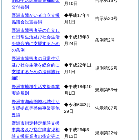
泊型生活訓練事業補助金
告示第15号
月10日
交付要綱
野洲市障がい者自立支援
◆平成17年4
告示第30号
協議会設置要綱
月1日
野洲市障害者等の自立し
た日常生活及び社会生活
◆平成18年3
条例第2号
を総合的に支援するため
月24日
の条例
野洲市障害者の日常生活
及び社会生活を総合的に
◆平成22年11
規則第55号
支援するための法律施行
月1日
細則
野洲市地域生活支援事業
◆平成18年10
規則第53号
実施規則
月1日
野洲市湖南圏域地域生活
◆令和6年3月
支援拠点等整備事業実施
告示第67号
29日
要綱
野洲市指定特定相談支援
事業者及び指定障害児相
◆平成26年6
規則第22号
談支援事業者の指定等に
月13日