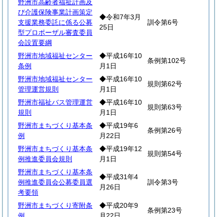
野洲市高齢者福祉計画及
び介護保険事業計画策定
◆令和7年3月
支援業務委託に係る公募
訓令第6号
25日
型プロポーザル審査委員
会設置要綱
野洲市地域福祉センター
◆平成16年10
条例第102号
条例
月1日
野洲市地域福祉センター
◆平成16年10
規則第62号
管理運営規則
月1日
野洲市福祉バス管理運営
◆平成16年10
規則第63号
規則
月1日
野洲市まちづくり基本条
◆平成19年6
条例第26号
例
月22日
野洲市まちづくり基本条
◆平成19年12
規則第54号
例推進委員会規則
月1日
野洲市まちづくり基本条
◆平成31年4
例推進委員会公募委員選
訓令第3号
月26日
考要領
野洲市まちづくり寄附条
◆平成20年9
条例第23号
例
月22日