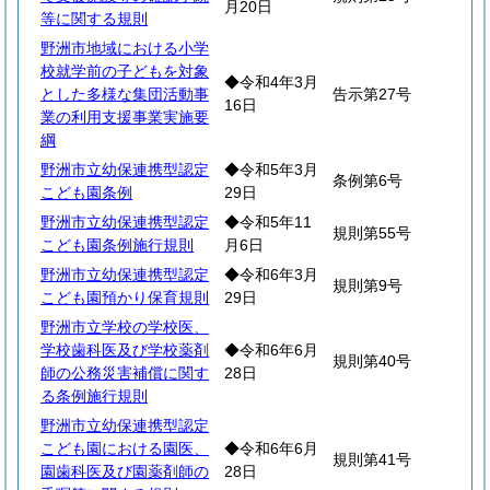
月20日
等に関する規則
野洲市地域における小学
校就学前の子どもを対象
◆令和4年3月
とした多様な集団活動事
告示第27号
16日
業の利用支援事業実施要
綱
野洲市立幼保連携型認定
◆令和5年3月
条例第6号
こども園条例
29日
野洲市立幼保連携型認定
◆令和5年11
規則第55号
こども園条例施行規則
月6日
野洲市立幼保連携型認定
◆令和6年3月
規則第9号
こども園預かり保育規則
29日
野洲市立学校の学校医、
学校歯科医及び学校薬剤
◆令和6年6月
規則第40号
師の公務災害補償に関す
28日
る条例施行規則
野洲市立幼保連携型認定
こども園における園医、
◆令和6年6月
規則第41号
園歯科医及び園薬剤師の
28日