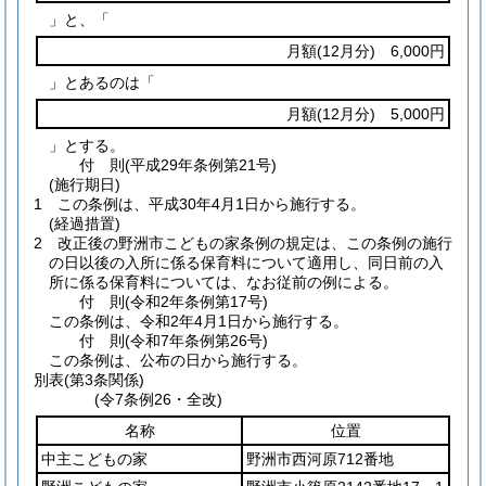
」と、「
月額
(12月分)
6,000円
」とあるのは「
月額
(12月分)
5,000円
」とする。
付
則
(平成29年
条例第21号)
(施行期日)
1
この条例は、平成30年4月1日から施行する。
(経過措置)
2
改正後の野洲市こどもの家条例の規定は、この条例の施行
の日以後の入所に係る保育料について適用し、同日前の入
所に係る保育料については、なお従前の例による。
付
則
(令和2年
条例第17号)
この条例は、令和2年4月1日から施行する。
付
則
(令和7年
条例第26号)
この条例は、公布の日から施行する。
別表
(第3条関係)
(令7条例26・全改)
名称
位置
中主こどもの家
野洲市西河原712番地