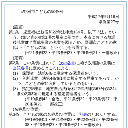
○野洲市こどもの家条例
平成17年9月16日
条例第27号
(設置)
第1条
児童福祉法
(昭和22年法律第164号。以下「法」とい
う。)
第34条の8第1項の規定に基づき、本市における放課
後児童健全育成事業の充実を図るため、野洲市こどもの家
(以下「こどもの家」という。)
を設置する。
(平21条例22・平23条例27・平26条例21・一部改正)
(定義)
第2条
この条例において、
次の各号
に掲げる用語の意義は、
当該各号
に定めるところによる。
(1)
保護者 法第6条に規定する保護者をいう。
(2)
入所児童 法第4条第1項に規定する児童であって、か
つ、こどもの家に入所しているものをいう。
(3)
指定管理者 地方自治法
(昭和22年法律第67号)
第244
条の2第3項に規定する指定管理者をいう。
(平19条例42・全改、平21条例22・平23条例27・平
26条例21・一部改正)
(名称及び位置)
第3条
こどもの家の名称及び位置は、
別表
のとおりとする。
(平19条例11・平21条例22・平22条例13・平22条例
38・平23条例27・平26条例21・一部改正)