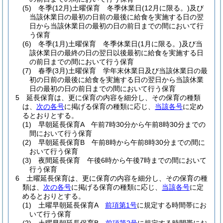
(5)
冬季
(12月)
土曜保育 冬季休業日
(12月に限る。)
及び
当該休業日の最初の日前の最後に給食を実施する日の翌
日から当該休業日の最初の日の前日までの間において行
う保育
(6)
冬季
(1月)
土曜保育 冬季休業日
(1月に限る。)
及び当
該休業日の最終の日の翌日以後最初に給食を実施する日
の前日までの間において行う保育
(7)
春季
(3月)
土曜保育 学年末休業日及び当該休業日の最
初の日前の最後に給食を実施する日の翌日から当該休業
日の最初の日の前日までの間において行う保育
5
延長保育は、更に保育の内容を細分し、その保育の種類
は、
次の各号
に掲げる保育の種類に応じ、
当該各号
に定め
るとおりとする。
(1)
早朝延長保育A 午前7時30分から午前8時30分までの
間において行う保育
(2)
早朝延長保育B 午前8時から午前8時30分までの間に
おいて行う保育
(3)
夜間延長保育 午後6時から午後7時までの間において
行う保育
6
土曜延長保育は、更に保育の内容を細分し、その保育の種
類は、
次の各号
に掲げる保育の種類に応じ、
当該各号
に定
めるとおりとする。
(1)
土曜早朝延長保育A
前項第1号
に規定する時間帯にお
いて行う保育