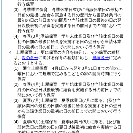
行う保育
(3)
冬季季節保育 冬季休業日並びに当該休業日の最初の
日前の最後に給食を実施する日の翌日から当該休業日の
最初の日の前日までの間及び当該休業日の最終の日の翌
日以後最初に給食を実施する日の前日までの間において
行う保育
(4)
春季
(3月)
季節保育 学年末休業日及び当該休業日の最
初の日前の最後に給食を実施する日の翌日から当該休業
日の最初の日の前日までの間において行う保育
4
土曜保育は、更に保育の内容を細分し、その保育の種類
は、
次の各号
に掲げる保育の種類に応じ、
当該各号
に定め
るとおりとする。
(1)
通年土曜保育 4月1日から翌年3月31日までの間の土
曜日において規則で定めるこどもの家の開所時間に行う
保育
(2)
春季
(4月)
土曜保育 学年始休業日及び当該休業日の最
終の日の翌日以後最初に給食を実施する日の前日までの
間において行う保育
(3)
夏季
(7月)
土曜保育 夏季休業日
(7月に限る。)
及び当
該休業日の最初の日前の最後に給食を実施する日の翌日
から当該休業日の最初の日の前日までの間において行う
保育
(4)
夏季
(8月)
土曜保育 夏季休業日
(8月に限る。)
及び当
該休業日の最終の日の翌日以後最初に給食を実施する日
の前日までの間において行う保育