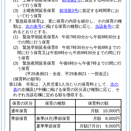
(2)
土曜早朝延長保育B
前項第2号
に規定する時間帯にお
いて行う保育
(3)
土曜夜間延長保育
前項第3号
に規定する時間帯にお
いて行う保育
7
緊急延長保育は、更に保育の内容を細分し、その保育の種
類は、
次の各号
に掲げる保育の種類に応じ、
当該各号
に定
めるとおりとする。
(1)
緊急早朝延長保育A 午前7時30分から午前8時30分ま
での間に行う保育
(2)
緊急早朝延長保育B 午前7時30分から午前8時までの
間に行う保育又は午前8時から午前8時30分までの間に行
う保育
(3)
緊急夜間延長保育 午後6時から午後7時までの間に行
う保育
(平26条例21・全改、平29条例21・一部改正)
(保育料の額等)
第12条
市長は、入所児童1人当たりの保育料として、
次の
表
の左欄及び中欄に掲げる保育の区分及び種類に応じ、そ
れぞれ当該右欄に定める額を徴収する。
保育の区分
保育の種類
保育料の額
通年保育
月額 10,000円
季節保育
春季
(4月)
季節保育
月額 8,000円
夏季季節保育
月額
(7月分)
9,000円