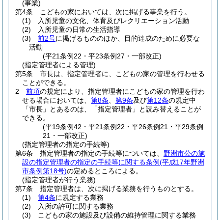
(事業)
第4条
こどもの家においては、次に掲げる事業を行う。
(1)
入所児童の文化、体育及びレクリエーション活動
(2)
入所児童の日常の生活指導
(3)
前2号
に掲げるもののほか、目的達成のために必要な
活動
(平21条例22・平23条例27・一部改正)
(指定管理者による管理)
第5条
市長は、指定管理者に、こどもの家の管理を行わせる
ことができる。
2
前項
の規定により、指定管理者にこどもの家の管理を行わ
せる場合においては、
第8条
、
第9条
及び
第12条
の規定中
「市長」とあるのは、「指定管理者」と読み替えることが
できる。
(平19条例42・平21条例22・平26条例21・平29条例
21・一部改正)
(指定管理者の指定の手続等)
第6条
指定管理者の指定の手続等については、
野洲市公の施
設の指定管理者の指定の手続等に関する条例
(平成17年野洲
市条例第18号)
の定めるところによる。
(指定管理者が行う業務)
第7条
指定管理者は、次に掲げる業務を行うものとする。
(1)
第4条
に規定する業務
(2)
入所の許可に関する業務
(3)
こどもの家の施設及び設備の維持管理に関する業務