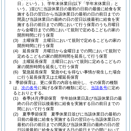
日」という。)
、学年末休業日
(以下「学年末休業日」と
いう。)
並びに当該休業日の最初の日前の最後に給食を実
施する日の翌日から当該休業日の最初の日の前日までの
間及び当該休業日の最終の日の翌日以後最初に給食を実
施する日の前日までの間において行う保育のうち月曜日
から金曜日までの間において規則で定めるこどもの家の
開所時間に行う保育
(3)
土曜保育 土曜日において規則で定めるこどもの家の
開所時間に行う保育
(4)
延長保育 月曜日から金曜日までの間において規則で
定めるこどもの家の開所時間を延長して行う保育
(5)
土曜延長保育 土曜日において規則に定めるこどもの
家の開所時間を延長して行う保育
(6)
緊急延長保育 緊急やむを得ない事情が発生した場合
に行う延長保育又は土曜延長保育
3
季節保育は、更に保育の内容を細分し、その保育の種類
は、
次の各号
に掲げる保育の種類に応じ、
当該各号
に定め
るとおりとする。
(1)
春季
(4月)
季節保育 学年始休業日及び当該休業日の最
終の日の翌日以後最初に給食を実施する日の前日までの
間において行う保育
(2)
夏季季節保育 夏季休業日並びに当該休業日の最初の
日前の最後に給食を実施する日の翌日から当該休業日の
最初の日の前日までの間及び当該休業日の最終の日の翌
日以後最初に給食を実施する日の前日までの間において