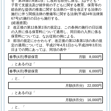
を「第34条の8第1項」に改める部分に限る。)
は子ども・
子育て支援法及び就学前の子どもに関する教育、保育等の
総合的な提供の推進に関する法律の一部を改正する法律の
施行に伴う関係法律の整備等に関する法律
(平成24年法律第
67号)
の施行の日から施行する。
(経過措置)
2
改正後の第12条第1項の規定は、この条例の施行の日以後
の入所に係る保育料について適用し、同日前の入所に係る
保育料については、なお従前の例による。
3
前項の規定にかかわらず、改正後の第12条第1項の表の規
定の適用については、平成27年4月1日から平成28年3月31
日までの間にあっては、同項の表中「
春季
(4月)
季節保育
月額 8,000円
」とあるのは「
春季
(4月)
季節保育
月額 6,000円
」と、「
月額
(8月分)
22,000円
」とあるのは「
月額
(8月分)
16,000円
」と、「