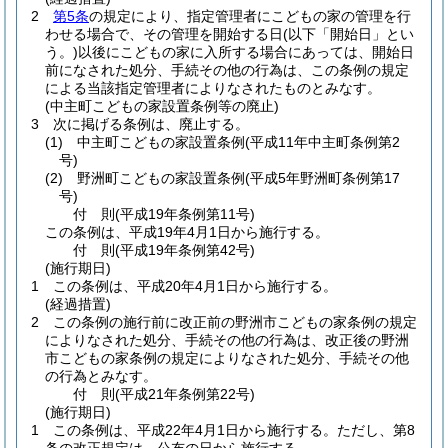
2
第5条
の規定により、指定管理者にこどもの家の管理を行
わせる場合で、その管理を開始する日
(以下「開始日」とい
う。)
以後にこどもの家に入所する場合にあっては、開始日
前になされた処分、手続その他の行為は、この条例の規定
による当該指定管理者によりなされたものとみなす。
(中主町こどもの家設置条例等の廃止)
3
次に掲げる条例は、廃止する。
(1)
中主町こどもの家設置条例
(平成11年中主町条例第2
号)
(2)
野洲町こどもの家設置条例
(平成5年野洲町条例第17
号)
付
則
(平成19年
条例第11号)
この条例は、平成19年4月1日から施行する。
付
則
(平成19年
条例第42号)
(施行期日)
1
この条例は、平成20年4月1日から施行する。
(経過措置)
2
この条例の施行前に改正前の野洲市こどもの家条例の規定
によりなされた処分、手続その他の行為は、改正後の野洲
市こどもの家条例の規定によりなされた処分、手続その他
の行為とみなす。
付
則
(平成21年
条例第22号)
(施行期日)
1
この条例は、平成22年4月1日から施行する。
ただし、第8