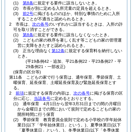
(1)
第8条
に規定する要件に該当しないとき。
(2)
市長が別に定める入所児童の定員を超えるとき。
(3)
前2号
に掲げるもののほか、特別な事情のために入所
することが不適当と認められるとき。
2
市長は、
次の各号
のいずれかに該当するときは、入所の許
可を取り消すことができる。
(1)
第8条
に規定する要件に該当しなくなったとき。
(2)
こどもの家の秩序を著しく乱す等こどもの家の管理運
営に支障をきたすと認められるとき。
(3)
正当な理由なく
第12条
に規定する保育料を納付しない
とき。
(平19条例42・追加、平21条例22・平23条例27・平
29条例21・一部改正)
(保育の区分等)
第11条
こどもの家で行う保育は、通年保育、季節保育、土
曜保育、延長保育、土曜延長保育及び緊急延長保育とす
る。
2
前項
に規定する保育の内容は、
次の各号
に掲げる保育の区
分に応じ、
当該各号
に定めるとおりとする。
(1)
通年保育 4月1日から翌年3月31日までの間の月曜日
から金曜日までの間において規則で定めるこどもの家の
開所時間に行う保育
(2)
季節保育 教育委員会規則で定める小学校の学年始休
業日
(以下「学年始休業日」という。)
、夏季休業日
(以下
「夏季休業日」という。)
、冬季休業日
(以下「冬季休業