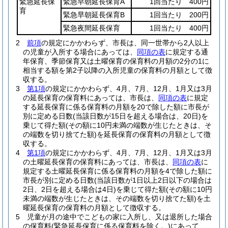
緊急延長保
緊急早朝延長保育A
1回当たり 400円
育
緊急早朝延長保育B
1回当たり 200円
緊急夜間延長保育
1回当たり 400円
2
前項
の規定にかかわらず、市長は、同一世帯から2人以上
の児童が入所する場合にあっては、
同項の表
に規定する通
年保育、季節保育又は土曜保育の保育料の月額の2分の1に
相当する額を第2子以降の入所児童の保育料の月額として徴
収する。
3
第1項
の規定にかかわらず、4月、7月、12月、1月又は3月
の延長保育の保育料にあっては、市長は、
同項の表
に規定
する延長保育に係る保育料の月額を20で除した額に市長が
別に定める日数
(当該日数が15日を超える場合は、20日)
を
乗じて得た額
(その額に10円未満の端数が生じたときは、そ
の端数を切り捨てた額)
を延長保育の保育料の月額として徴
収する。
4
第1項
の規定にかかわらず、4月、7月、12月、1月又は3月
の土曜延長保育の保育料にあっては、市長は、
同項の表
に
規定する土曜延長保育に係る保育料の月額を4で除した額に
市長が別に定める日数
(当該日数が1日以上2日以下の場合は
2日、2日を超える場合は4日)
を乗じて得た額
(その額に10円
未満の端数が生じたときは、その端数を切り捨てた額)
を土
曜延長保育の保育料の月額として徴収する。
5
児童が月の途中でこどもの家に入所し、又は退所した場合
の保育料
(緊急延長保育に係る保育料を除く。)
にあって