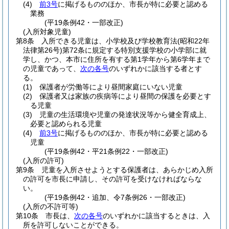
(4)
前3号
に掲げるもののほか、市長が特に必要と認める
業務
(平19条例42・一部改正)
(入所対象児童)
第8条
入所できる児童は、小学校及び学校教育法
(昭和22年
法律第26号)
第72条に規定する特別支援学校の小学部に就
学し、かつ、本市に住所を有する第1学年から第6学年まで
の児童であって、
次の各号
のいずれかに該当する者とす
る。
(1)
保護者が労働等により昼間家庭にいない児童
(2)
保護者又は家族の疾病等により昼間の保護を必要とす
る児童
(3)
児童の生活環境や児童の発達状況等から健全育成上、
必要と認められる児童
(4)
前3号
に掲げるもののほか、市長が特に必要と認める
児童
(平19条例42・平21条例22・一部改正)
(入所の許可)
第9条
児童を入所させようとする保護者は、あらかじめ入所
の許可を市長に申請し、その許可を受けなければならな
い。
(平19条例42・追加、令7条例26・一部改正)
(入所の不許可等)
第10条
市長は、
次の各号
のいずれかに該当するときは、入
所を許可しないことができる。