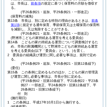
は、市長は、
前各項
の規定に基づく保育料の月額を徴収す
る。
(平26条例21・追加、平29条例21・一部改正)
(保育料の減免)
第13条
市長は、別に定める特別の理由があるときは、
前条
第1項
に規定する通年保育、季節保育又は土曜保育の保育料
を減額し、又は免除することができる。
(平26条例21・追加、平29条例21・一部改正)
(野洲市こどもの家持続ある運営を考える委員会)
第14条
こどもの家の持続ある運営について調査検討するた
め、市長の附属機関として野洲市こどもの家持続ある運営
を考える委員会
(以下「委員会」という。)
を置く。
2
委員会の組織及び運営に関し必要な事項は、規則で定め
る。
(平24条例29・追加、平26条例21・旧第12条繰下)
(委任)
第15条
この条例に定めるもののほか、こどもの家の管理及
び運営に関し必要な事項は、市長が別に定める。
(平19条例42・旧第10条繰下、平21条例22・平23条
例27・一部改正、平24条例29・旧第12条繰下、平
26条例21・旧第13条繰下)
付
則
(施行期日)
1
この条例は、平成17年10月1日から施行する。
(経過措置)