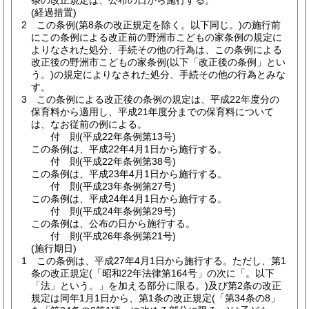
条の改正規定は、公布の日から施行する。
(経過措置)
2
この条例
(第8条の改正規定を除く。以下同じ。)
の施行前
にこの条例による改正前の野洲市こどもの家条例の規定に
よりなされた処分、手続その他の行為は、この条例による
改正後の野洲市こどもの家条例
(以下「改正後の条例」とい
う。)
の規定によりなされた処分、手続その他の行為とみな
す。
3
この条例による改正後の条例の規定は、平成22年度分の
保育料から適用し、平成21年度分までの保育料について
は、なお従前の例による。
付
則
(平成22年
条例第13号)
この条例は、平成22年4月1日から施行する。
付
則
(平成22年
条例第38号)
この条例は、平成23年4月1日から施行する。
付
則
(平成23年
条例第27号)
この条例は、平成24年4月1日から施行する。
付
則
(平成24年
条例第29号)
この条例は、公布の日から施行する。
付
則
(平成26年
条例第21号)
(施行期日)
1
この条例は、平成27年4月1日から施行する。
ただし、第1
条の改正規定
(「昭和22年法律第164号」の次に「。以下
「法」という。」を加える部分に限る。)
及び第2条の改正
規定は同年1月1日から、第1条の改正規定
(「第34条の8」