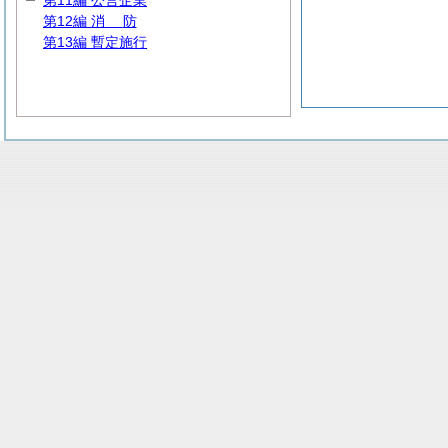
第11編 公営企業
第12編
消
防
第13編 暫定施行