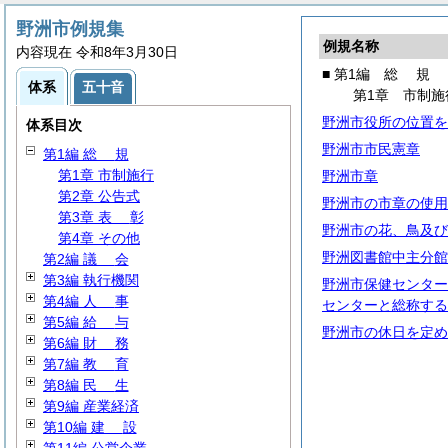
野洲市例規集
例規名称
内容現在 令和8年3月30日
■ 第1編
総
規
体系
五十音
第1章 市制施
野洲市役所の位置を
体系目次
野洲市市民憲章
第1編
総
規
第1章 市制施行
野洲市章
第2章 公告式
野洲市の市章の使用
第3章
表
彰
野洲市の花、鳥及び
第4章 その他
野洲図書館中主分館
第2編
議
会
第3編 執行機関
野洲市保健センター
第4編
人
事
センターと総称する
第5編
給
与
野洲市の休日を定め
第6編
財
務
第7編
教
育
第8編
民
生
第9編 産業経済
第10編
建
設