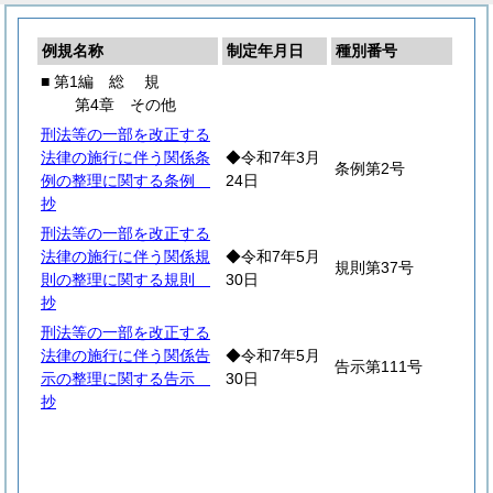
例規名称
制定年月日
種別番号
■ 第1編
総
規
第4章 その他
刑法等の一部を改正する
法律の施行に伴う関係条
◆令和7年3月
条例第2号
例の整理に関する条例
24日
抄
刑法等の一部を改正する
法律の施行に伴う関係規
◆令和7年5月
規則第37号
則の整理に関する規則
30日
抄
刑法等の一部を改正する
法律の施行に伴う関係告
◆令和7年5月
告示第111号
示の整理に関する告示
30日
抄