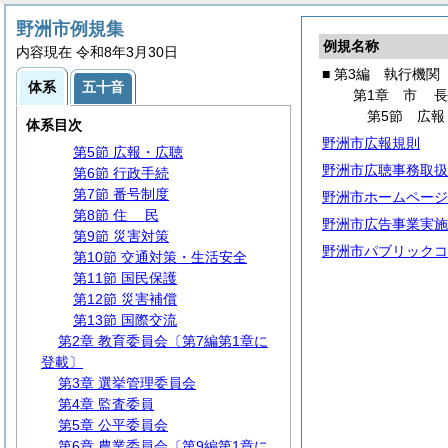
第2編
議
会
第3編 執行機関
野洲市例規集
例規名称
第1章
市
長
内容現在 令和8年3月30日
第1節 事務分掌
■ 第3編 執行機関
体系
五十音
第2節 代理・代決等
第1章
市
第3節 文書・公印
第5節 広報
体系目次
第4節 情報の公開・保護等
野洲市広報規則
第5節 広報・広聴
野洲市広聴事務取扱
第6節 行政手続
第7節 番号制度
野洲市ホームページ
第8節
住
民
野洲市広告事業実施
第9節 災害対策
野洲市パブリックコ
第10節 交通対策・生活安全
第11節 国民保護
第12節 災害補償
第13節 国際交流
第2章 教育委員会〔第7編第1章に
登載〕
第3章 選挙管理委員会
第4章 監査委員
第5章 公平委員会
第6章 農業委員会〔第9編第1章に