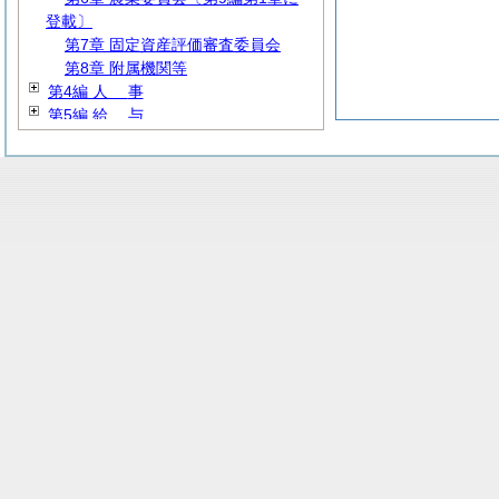
登載〕
第7章 固定資産評価審査委員会
第8章 附属機関等
第4編
人
事
第5編
給
与
第6編
財
務
第7編
教
育
第8編
民
生
第9編 産業経済
第10編
建
設
第11編 公営企業
第12編
消
防
第13編 暫定施行