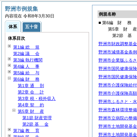
野洲市例規集
例規名称
内容現在 令和8年3月30日
■ 第6編
財
務
体系
五十音
第5章
財
第2節
体系目次
野洲市財政調整基金
第1編
総
規
野洲市減債基金条例
第2編
議
会
第3編 執行機関
野洲市企業版ふるさ
第4編
人
事
野洲市国民健康保険
第5編
給
与
野洲市国民健康保険
第6編
財
務
野洲市介護保険給付
第1章
通
則
第2章
会
計
野洲市介護保険高額
第3章 税・税外収入
野洲市ふるさと・水
第4章
契
約
野洲市森林環境整備
第5章
財
産
第1節 財産管理
野洲市立病院の整備
第2節
基
金
野洲市土地開発基金
第7編
教
育
野洲市土地開発基金