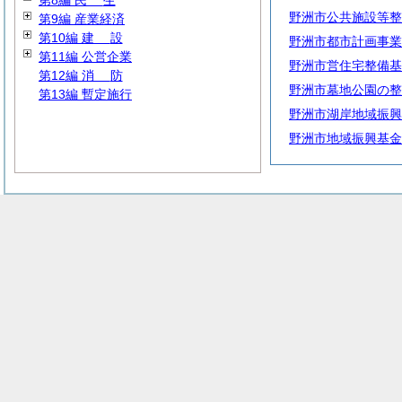
第8編
民
生
野洲市公共施設等整
第9編 産業経済
第10編
建
設
野洲市都市計画事業
第11編 公営企業
野洲市営住宅整備基
第12編
消
防
野洲市墓地公園の整
第13編 暫定施行
野洲市湖岸地域振興
野洲市地域振興基金