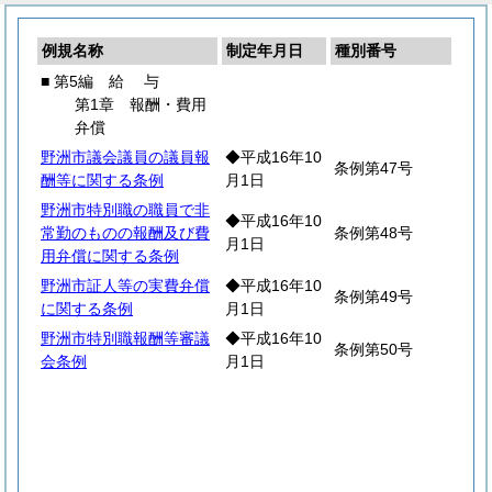
例規名称
制定年月日
種別番号
■ 第5編
給
与
第1章 報酬・費用
弁償
野洲市議会議員の議員報
◆平成16年10
条例第47号
酬等に関する条例
月1日
野洲市特別職の職員で非
◆平成16年10
常勤のものの報酬及び費
条例第48号
月1日
用弁償に関する条例
野洲市証人等の実費弁償
◆平成16年10
条例第49号
に関する条例
月1日
野洲市特別職報酬等審議
◆平成16年10
条例第50号
会条例
月1日