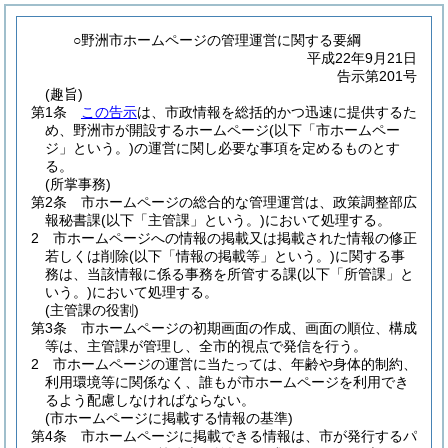
○野洲市ホームページの管理運営に関する要綱
平成22年9月21日
告示第201号
(趣旨)
第1条
この告示
は、市政情報を総括的かつ迅速に提供するた
め、野洲市が開設するホームページ
(以下「市ホームペー
ジ」という。)
の運営に関し必要な事項を定めるものとす
る。
(所掌事務)
第2条
市ホームページの総合的な管理運営は、政策調整部広
報秘書課
(以下「主管課」という。)
において処理する。
2
市ホームページへの情報の掲載又は掲載された情報の修正
若しくは削除
(以下「情報の掲載等」という。)
に関する事
務は、当該情報に係る事務を所管する課
(以下「所管課」と
いう。)
において処理する。
(主管課の役割)
第3条
市ホームページの初期画面の作成、画面の順位、構成
等は、主管課が管理し、全市的視点で発信を行う。
2
市ホームページの運営に当たっては、年齢や身体的制約、
利用環境等に関係なく、誰もが市ホームページを利用でき
るよう配慮しなければならない。
(市ホームページに掲載する情報の基準)
第4条
市ホームページに掲載できる情報は、市が発行するパ