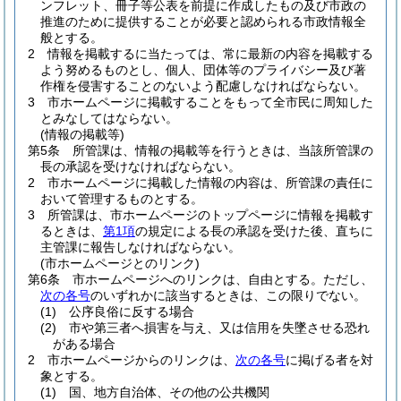
ンフレット、冊子等公表を前提に作成したもの及び市政の
推進のために提供することが必要と認められる市政情報全
般とする。
2
情報を掲載するに当たっては、常に最新の内容を掲載する
よう努めるものとし、個人、団体等のプライバシー及び著
作権を侵害することのないよう配慮しなければならない。
3
市ホームページに掲載することをもって全市民に周知した
とみなしてはならない。
(情報の掲載等)
第5条
所管課は、情報の掲載等を行うときは、当該所管課の
長の承認を受けなければならない。
2
市ホームページに掲載した情報の内容は、所管課の責任に
おいて管理するものとする。
3
所管課は、市ホームページのトップページに情報を掲載す
るときは、
第1項
の規定による長の承認を受けた後、直ちに
主管課に報告しなければならない。
(市ホームページとのリンク)
第6条
市ホームページへのリンクは、自由とする。
ただし、
次の各号
のいずれかに該当するときは、この限りでない。
(1)
公序良俗に反する場合
(2)
市や第三者へ損害を与え、又は信用を失墜させる恐れ
がある場合
2
市ホームページからのリンクは、
次の各号
に掲げる者を対
象とする。
(1)
国、地方自治体、その他の公共機関