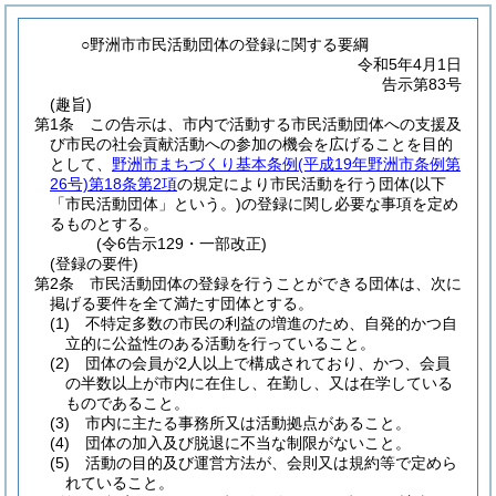
○野洲市市民活動団体の登録に関する要綱
令和5年4月1日
告示第83号
(趣旨)
第1条
この告示は、市内で活動する市民活動団体への支援及
び市民の社会貢献活動への参加の機会を広げることを目的
として、
野洲市まちづくり基本条例
(平成19年野洲市条例第
26号)
第18条第2項
の規定により市民活動を行う団体
(以下
「市民活動団体」という。)
の登録に関し必要な事項を定め
るものとする。
(令6告示129・一部改正)
(登録の要件)
第2条
市民活動団体の登録を行うことができる団体は、次に
掲げる要件を全て満たす団体とする。
(1)
不特定多数の市民の利益の増進のため、自発的かつ自
立的に公益性のある活動を行っていること。
(2)
団体の会員が2人以上で構成されており、かつ、会員
の半数以上が市内に在住し、在勤し、又は在学している
ものであること。
(3)
市内に主たる事務所又は活動拠点があること。
(4)
団体の加入及び脱退に不当な制限がないこと。
(5)
活動の目的及び運営方法が、会則又は規約等で定めら
れていること。