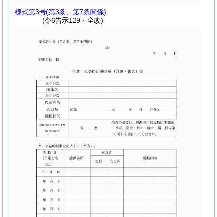
様式第3号
(第3条、第7条関係)
(令6告示129・全改)