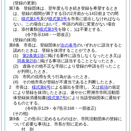
(登録の更新)
第7条
登録団体は、翌年度も引き続き登録を希望するとき
は、登録の期間が満了する日の2月前から14日前までの間
に、
様式第1号
及び
様式第3号
を市長に提出しなければなら
ない。
この場合において、申請の内容に変更がない場合
は、添付書類
(
様式第3号
を除く。)
は不要とする。
(令7告示168・一部改正)
(登録の抹消)
第8条
市長は、登録団体が
次の各号
のいずれかに該当すると
認めたときは、登録を抹消することができる。
(1)
第2条第1項
に掲げる要件に該当しなくなったとき又は
同条第2項
に掲げる事項に該当することとなったとき。
(2)
虚偽その他不正な手段により登録の申請を行ったこと
が判明したとき。
(3)
市民の信用を失う行為があったとき。
(4)
その他市長が登録が不適当であると判断したとき。
2
市長は、
様式第6号
による届出を受理し、又は
前項
の規定
により登録を抹消したときは、速やかに野洲市市民活動団
体登録抹消通知書
(
様式第7号
)
により当該登録団体に通知す
るものとする。
(令6告示129・令7告示168・一部改正)
(その他)
第9条
この告示に定めるもののほか、市民活動団体の登録に
ついて必要な事項は、市長が別に定める。
付
則