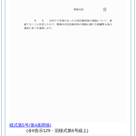
様式第5号
(第4条関係)
(令6告示129・旧様式第6号繰上)