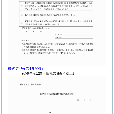
様式第4号
(第4条関係)
(令6告示129・旧様式第5号繰上)