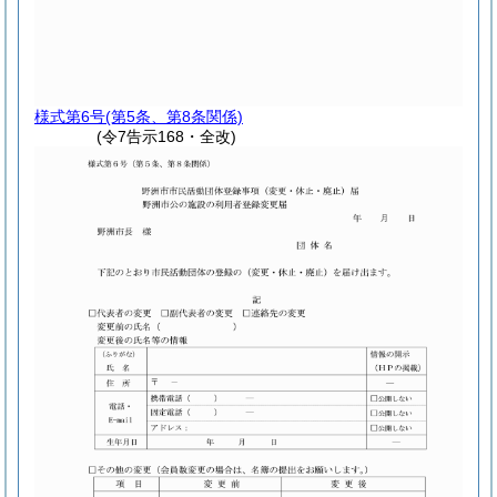
様式第6号
(第5条、第8条関係)
(令7告示168・全改)