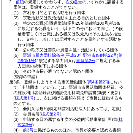
2
前項
の規定にかかわらず、
次の各号
のいずれかに該当する
団体は、登録することができない。
(1)
営利を目的とする活動を行う団体
(2)
宗教活動又は政治活動を主たる目的とした団体
(3)
特定の公職
(公職選挙法
(昭和25年法律第100号)
第3条
に規定する公職をいう。以下この号において同じ。)
の候
補者若しくは公職にある者又は政党又はその主張を推進
し、支持し、若しくは反対することを目的とする活動を
行う団体
(4)
公の秩序又は善良の風俗を乱す活動をしている団体
(5)
野洲市暴力団排除条例
(平成23年野洲市条例第22号)
第
2条第1号
に規定する暴力団又は
同条第2号
に規定する暴
力団員の統制下にある団体
(6)
その他市長が適当でないと認めた団体
(登録の申請)
第3条
登録をしようとする市民活動団体
(
第4条第2項
におい
て「申請団体」という。)
は、野洲市市民活動団体登録、公
の施設利用者登録及び施設使用料減免申請書
(新規・更新)
(
様式第1号
)
に、次に掲げる書類を添えて市長に提出するも
のとする。
(1)
会則又は規約
(特定非営利活動法人にあっては、定款)
(2)
会員名簿
(
様式第2号
)
(3)
申請する日の属する年度の公益的活動事業
(計画)
書
(
様
式第3号
)
(4)
前3号
に掲げるもののほか、市長が必要と認める書類