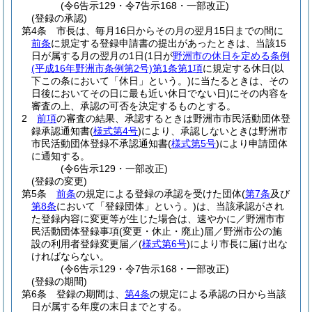
(令6告示129・令7告示168・一部改正)
(登録の承認)
第4条
市長は、毎月16日からその月の翌月15日までの間に
前条
に規定する登録申請書の提出があったときは、当該15
日が属する月の翌月の1日
(1日が
野洲市の休日を定める条例
(平成16年野洲市条例第2号)
第1条第1項
に規定する休日
(以
下この条において「休日」という。)
に当たるときは、その
日後においてその日に最も近い休日でない日)
にその内容を
審査の上、承認の可否を決定するものとする。
2
前項
の審査の結果、承認するときは野洲市市民活動団体登
録承認通知書
(
様式第4号
)
により、承認しないときは野洲市
市民活動団体登録不承認通知書
(
様式第5号
)
により申請団体
に通知する。
(令6告示129・一部改正)
(登録の変更)
第5条
前条
の規定による登録の承認を受けた団体
(
第7条
及び
第8条
において「登録団体」という。)
は、当該承認がされ
た登録内容に変更等が生じた場合は、速やかに／野洲市市
民活動団体登録事項
(変更・休止・廃止)
届／野洲市公の施
設の利用者登録変更届／
(
様式第6号
)
により市長に届け出な
ければならない。
(令6告示129・令7告示168・一部改正)
(登録の期間)
第6条
登録の期間は、
第4条
の規定による承認の日から当該
日が属する年度の末日までとする。