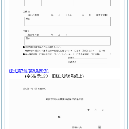
様式第7号
(第8条関係)
(令6告示129・旧様式第8号繰上)