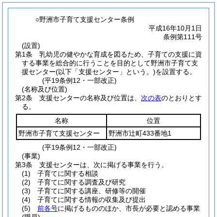
○野洲市子育て支援センター条例
平成16年10月1日
条例第111号
(設置)
第1条
乳幼児の健やかな育成を図るため、子育ての支援に資
する事業を総合的に行うことを目的として野洲市子育て支
援センター
(以下「支援センター」という。)
を設置する。
(平19条例12・一部改正)
(名称及び位置)
第2条
支援センターの名称及び位置は、
次の表
のとおりとす
る。
名称
位置
野洲市子育て支援センター
野洲市辻町433番地1
(平19条例12・一部改正)
(事業)
第3条
支援センターは、次に掲げる事業を行う。
(1)
子育てに関する相談
(2)
子育てに関する調査及び研究
(3)
子育てに関する講座、研修等の開催
(4)
子育てに関する情報の収集及び提出
(5)
前各号
に掲げるもののほか、市長が必要と認める事業