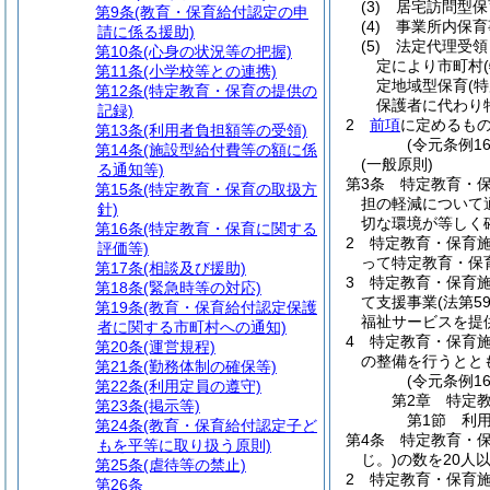
(3)
居宅訪問型保
第9条
(教育・保育給付認定の申
(4)
事業所内保育
請に係る援助)
(5)
法定代理受領
第10条
(心身の状況等の把握)
定により市町村
第11条
(小学校等との連携)
定地域型保育
(
第12条
(特定教育・保育の提供の
保護者に代わり
記録)
2
前項
に定めるも
第13条
(利用者負担額等の受領)
(令元条例1
第14条
(施設型給付費等の額に係
(一般原則)
る通知等)
第3条
特定教育・
第15条
(特定教育・保育の取扱方
担の軽減について
針)
切な環境が等しく
第16条
(特定教育・保育に関する
2
特定教育・保育
評価等)
って特定教育・保
第17条
(相談及び援助)
3
特定教育・保育
第18条
(緊急時等の対応)
て支援事業
(法第
第19条
(教育・保育給付認定保護
福祉サービスを提
者に関する市町村への通知)
4
特定教育・保育
第20条
(運営規程)
の整備を行うとと
第21条
(勤務体制の確保等)
(令元条例1
第22条
(利用定員の遵守)
第2章
特定
第23条
(掲示等)
第1節
利
第24条
(教育・保育給付認定子ど
第4条
特定教育・
もを平等に取り扱う原則)
じ。)
の数を20人
第25条
(虐待等の禁止)
2
特定教育・保育
第26条