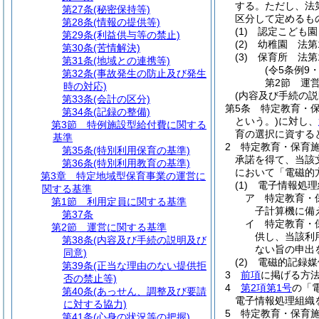
する。
ただし、法
第27条
(秘密保持等)
区分して定めるも
第28条
(情報の提供等)
(1)
認定こども園
第29条
(利益供与等の禁止)
(2)
幼稚園 法第
第30条
(苦情解決)
(3)
保育所 法第
第31条
(地域との連携等)
(令5条例9
第32条
(事故発生の防止及び発生
第2節
運
時の対応)
(内容及び手続の説
第33条
(会計の区分)
第5条
特定教育・
第34条
(記録の整備)
という。)
に対し、
第3節
特例施設型給付費に関する
育の選択に資する
基準
2
特定教育・保育
第35条
(特別利用保育の基準)
承諾を得て、当該
第36条
(特別利用教育の基準)
において「電磁的
第3章
特定地域型保育事業の運営に
(1)
電子情報処理
関する基準
ア
特定教育・
第1節
利用定員に関する基準
子計算機に備
第37条
イ
特定教育・
第2節
運営に関する基準
供し、当該利
第38条
(内容及び手続の説明及び
ない旨の申出
同意)
(2)
電磁的記録媒
第39条
(正当な理由のない提供拒
3
前項
に掲げる方
否の禁止等)
4
第2項第1号
の「
第40条
(あっせん、調整及び要請
電子情報処理組織
に対する協力)
5
特定教育・保育
第41条
(心身の状況等の把握)