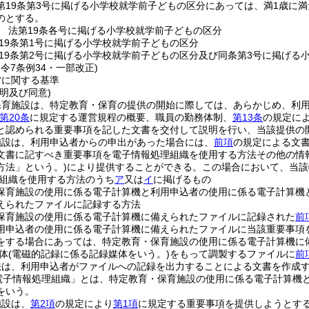
第19条第3号に掲げる小学校就学前子どもの区分にあっては、満1歳に
のとする。
 法第19条各号に掲げる小学校就学前子どもの区分
19条第1号に掲げる小学校就学前子どもの区分
19条第2号に掲げる小学校就学前子どもの区分及び同条第3号に掲げる
・令7条例34・一部改正)
営に関する基準
明及び同意)
保育施設は、特定教育・保育の提供の開始に際しては、あらかじめ、利
第20条
に規定する運営規程の概要、職員の勤務体制、
第13条
の規定に
と認められる重要事項を記した文書を交付して説明を行い、当該提供の
施設は、利用申込者からの申出があった場合には、
前項
の規定による文
文書に記すべき重要事項を電子情報処理組織を使用する方法その他の情
方法」という。)
により提供することができる。
この場合において、当該
組織を使用する方法のうち
ア
又は
イ
に掲げるもの
保育施設の使用に係る電子計算機と利用申込者の使用に係る電子計算機
えられたファイルに記録する方法
保育施設の使用に係る電子計算機に備えられたファイルに記録された
前
用申込者の使用に係る電子計算機に備えられたファイルに当該重要事項
をする場合にあっては、特定教育・保育施設の使用に係る電子計算機に
体
(電磁的記録に係る記録媒体をいう。)
をもって調製するファイルに
前
法は、利用申込者がファイルへの記録を出力することによる文書を作成
電子情報処理組織」とは、特定教育・保育施設の使用に係る電子計算機
をいう。
施設は、
第2項
の規定により
第1項
に規定する重要事項を提供しようとす