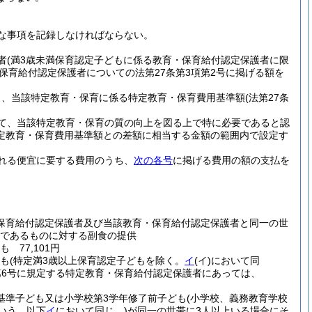
な事項を記録しなければならない。
者
(満3歳未満保育認定子どもに係る教育・保育給付認定保護者に限
保育給付認定保護者についての法第27条第3項第2号に掲げる額を
ら、当該特定教育・保育に係る特定教育・保育費用基準額
(法第27条
て、当該特定教育・保育の質の向上を図る上で特に必要であると認
定教育・保育費用基準額との差額に相当する金額の範囲内で設定す
れる便宜に要する費用のうち、
次の各号
に掲げる費用の額の支払を
保育給付認定保護者及び当該教育・保育給付認定保護者と同一の世
であるものに対する副食の提供
77,101円
ども
(特定満3歳以上保育認定子どもを除く。
イ
(イ)
において同
第6号に規定する特定教育・保育給付認定保護者にあっては、
基準子ども又は小学校第3学年修了前子ども
(小学校、義務教育学校
いう。以下
イ
において同じ。)
が同一の世帯に3人以上いる場合にそ