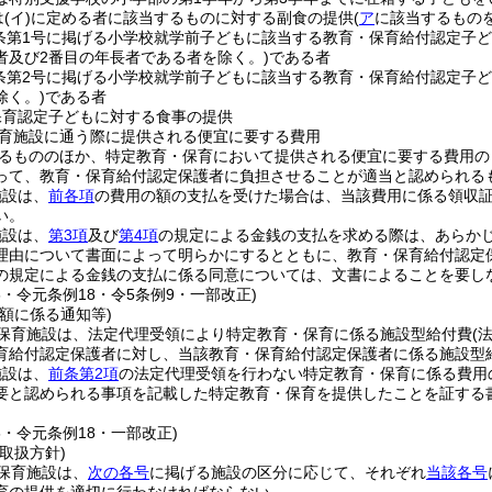
は
(イ)
に定める者に該当するものに対する副食の提供
(
ア
に該当するものを
9条第1号に掲げる小学校就学前子どもに該当する教育・保育給付認定子
者及び2番目の年長者である者を除く。)
である者
9条第2号に掲げる小学校就学前子どもに該当する教育・保育給付認定子
除く。)
である者
保育認定子どもに対する食事の提供
育施設に通う際に提供される便宜に要する費用
るもののほか、特定教育・保育において提供される便宜に要する費用の
って、教育・保育給付認定保護者に負担させることが適当と認められる
施設は、
前各項
の費用の額の支払を受けた場合は、当該費用に係る領収
い。
施設は、
第3項
及び
第4項
の規定による金銭の支払を求める際は、あらか
理由について書面によって明らかにするとともに、教育・保育給付認定
の規定による金銭の支払に係る同意については、文書によることを要し
6・令元条例18・令5条例9・一部改正)
額に係る通知等)
保育施設は、法定代理受領により特定教育・保育に係る施設型給付費
(
育給付認定保護者に対し、当該教育・保育給付認定保護者に係る施設型
施設は、
前条第2項
の法定代理受領を行わない特定教育・保育に係る費用
要と認められる事項を記載した特定教育・保育を提供したことを証する
6・令元条例18・一部改正)
取扱方針)
保育施設は、
次の各号
に掲げる施設の区分に応じて、それぞれ
当該各号