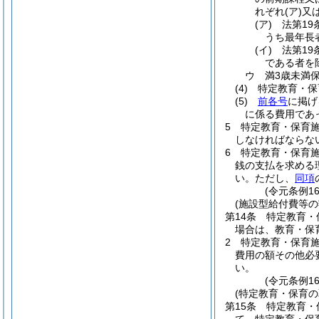
れぞれ
(ア)
又
(ア)
法第1
うち最年長
(イ)
法第1
である者を
ウ
満3歳未満
(4)
特定教育・保
(5)
前各号
に掲げ
に係る費用であ
5
特定教育・保育
しなければならな
6
特定教育・保育
銭の支払を求める
い。
ただし、
同項
(令元条例1
(施設型給付費等の
第14条
特定教育・
場合は、教育・保
2
特定教育・保育
費用の額その他必
い。
(令元条例1
(特定教育・保育の
第15条
特定教育・