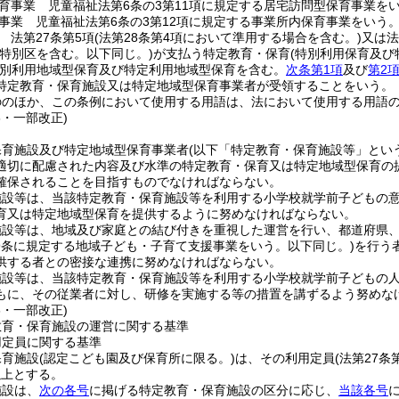
育事業 児童福祉法第6条の3第11項に規定する居宅訪問型保育事業を
事業 児童福祉法第6条の3第12項に規定する事業所内保育事業をいう
 法第27条第5項
(法第28条第4項において準用する場合を含む。)
又は法
(特別区を含む。以下同じ。)
が支払う特定教育・保育
(特別利用保育及び
特別利用地域型保育及び特定利用地域型保育を含む。
次条第1項
及び
第2
特定教育・保育施設又は特定地域型保育事業者が受領することをいう。
ののほか、この条例において使用する用語は、法において使用する用語
6・一部改正)
保育施設及び特定地域型保育事業者
(以下「特定教育・保育施設等」という
適切に配慮された内容及び水準の特定教育・保育又は特定地域型保育の
確保されることを目指すものでなければならない。
施設等は、当該特定教育・保育施設等を利用する小学校就学前子どもの
育又は特定地域型保育を提供するように努めなければならない。
施設等は、地域及び家庭との結び付きを重視した運営を行い、都道府県
59条に規定する地域子ども・子育て支援事業をいう。以下同じ。)
を行う
供する者との密接な連携に努めなければならない。
施設等は、当該特定教育・保育施設等を利用する小学校就学前子どもの
もに、その従業者に対し、研修を実施する等の措置を講ずるよう努めな
6・一部改正)
教育・保育施設の運営に関する基準
用定員に関する基準
保育施設
(認定こども園及び保育所に限る。)
は、その利用定員
(法第27
以上とする。
施設は、
次の各号
に掲げる特定教育・保育施設の区分に応じ、
当該各号