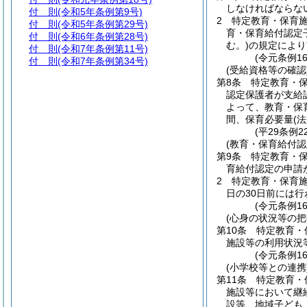
しなければならな
付 則
(令和5年条例第9号)
2
特定教育・保育
付 則
(令和5年条例第29号)
育・保育給付認定
付 則
(令和6年条例第28号)
む。)
の規定により
付 則
(令和7年条例第11号)
(令元条例1
付 則
(令和7年条例第34号)
(受給資格等の確認
第8条
特定教育・
認定保護者が支給
よって、教育・保
間、保育必要量
(
(平29条例
(教育・保育給付認
第9条
特定教育・
育給付認定の申請
2
特定教育・保育
日の30日前には
(令元条例1
(心身の状況等の把
第10条
特定教育・
施設等の利用状況
(令元条例1
(小学校等との連携
第11条
特定教育・
施設等において継
設等、地域子ども