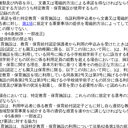
種類及び内容を示し、文書又は電磁的方法による承諾を得なければなら
規定する方法のうち特定教育・保育施設が使用するもの
記録の方式
る承諾を得た特定教育・保育施設は、当該利用申込者から文書又は電磁
込者に対し、
第1項
に規定する重要事項の提供を電磁的方法によってし
この限りでない。
6・令6条例28・一部改正)
提供拒否の禁止等)
保育施設は、教育・保育給付認定保護者から利用の申込みを受けたとき
施設
(認定こども園又は幼稚園に限る。以下この項において同じ。)
は、利
育施設を現に利用している同号に掲げる小学校就学前子どもに該当する
就学前子どもの区分に係る利用定員の総数を超える場合においては、抽
育・保育に関する理念、基本方針等に基づく選考その他公正な方法によ
施設
(認定こども園又は保育所に限る。以下この項において同じ。)
は、利
定教育・保育施設を現に利用している同条第2号又は第3号に掲げる小
施設の同条第2号又は第3号に掲げる小学校就学前子どもの区分に係る
程度及び家族等の状況を勘案し、保育を受ける必要性が高いと認められ
場合においては、特定教育・保育施設は、これらの項に規定する選考の
ばならない。
施設は、利用申込者に係る教育・保育給付認定子どもに対し自ら適切な
地域型保育事業を紹介する等の適切な措置を速やかに講じなければなら
6・令5条例9・一部改正)
び要請に対する協力)
保育施設は、当該特定教育・保育施設の利用について法第42条第1項の