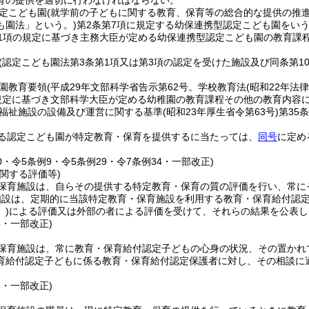
育の提供を適切に行わなければならない。
定こども園
(就学前の子どもに関する教育、保育等の総合的な提供の推
も園法」という。)
第2条第7項に規定する幼保連携型認定こども園をいう
第1項の規定に基づき主務大臣が定める幼保連携型認定こども園の教育課
(認定こども園法第3条第1項又は第3項の認定を受けた施設及び同条第1
園教育要領
(平成29年文部科学省告示第62号。学校教育法
(昭和22年法律
規定に基づき文部科学大臣が定める幼稚園の教育課程その他の教育内容に
福祉施設の設備及び運営に関する基準
(昭和23年厚生省令第63号)
第35
る認定こども園が特定教育・保育を提供するに当たっては、
同号
に定め
10・令5条例9・令5条例29・令7条例34・一部改正)
関する評価等)
保育施設は、自らその提供する特定教育・保育の質の評価を行い、常に
施設は、定期的に当該特定教育・保育施設を利用する教育・保育給付認
)
による評価又は外部の者による評価を受けて、それらの結果を公表し
6・一部改正)
保育施設は、常に教育・保育給付認定子どもの心身の状況、その置かれ
育給付認定子どもに係る教育・保育給付認定保護者に対し、その相談に
6・一部改正)