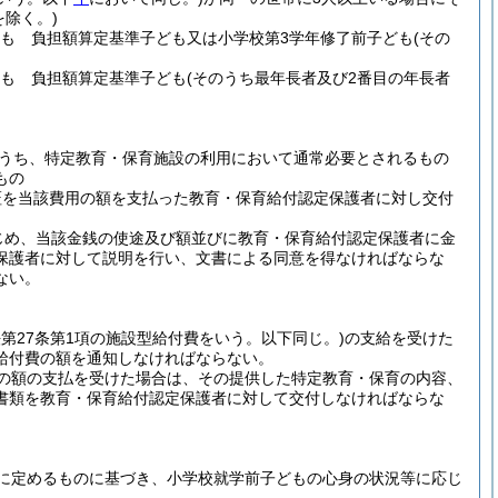
除く。)
ども 負担額算定基準子ども又は小学校第3学年修了前子ども
(その
ども 負担額算定基準子ども
(そのうち最年長者及び2番目の年長者
うち、特定教育・保育施設の利用において通常必要とされるもの
もの
証を当該費用の額を支払った教育・保育給付認定保護者に対し交付
じめ、当該金銭の使途及び額並びに教育・保育給付認定保護者に金
保護者に対して説明を行い、文書による同意を得なければならな
ない。
法第27条第1項の施設型給付費をいう。以下同じ。)
の支給を受けた
給付費の額を通知しなければならない。
の額の支払を受けた場合は、その提供した特定教育・保育の内容、
書類を教育・保育給付認定保護者に対して交付しなければならな
に定めるものに基づき、小学校就学前子どもの心身の状況等に応じ