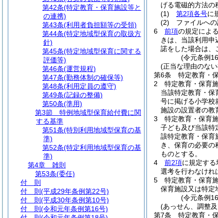
げる電磁的方法の
第42条
(特定教育・保育施設等と
(1)
第2項各号
に
の連携)
(2)
ファイルへの
第43条
(利用者負担額等の受領)
6
前項
の規定によ
第44条
(特定地域型保育の取扱方
きは、当該利用申
針)
諾をした場合は、
第45条
(特定地域型保育に関する
(令元条例1
評価等)
(正当な理由のない
第46条
(運営規程)
第6条
特定教育・
第47条
(勤務体制の確保等)
2
特定教育・保育
第48条
(利用定員の遵守)
当該特定教育・保
第49条
(記録の整備)
号に掲げる小学校
第50条
(準用)
施設の設置者の教
第3節
特例地域型保育給付費に関
3
特定教育・保育
する基準
子ども及び当該特
第51条
(特別利用地域型保育の基
該特定教育・保育
準)
き、保育の必要の
第52条
(特定利用地域型保育の基
ものとする。
準)
4
前2項
に規定する
第4章
雑則
選考を行わなけれ
第53条
(委任)
5
特定教育・保育
付 則
保育施設又は特定
付 則
(平成29年条例第22号)
(令元条例1
付 則
(平成30年条例第10号)
(あっせん、調整及
付 則
(令和元年条例第16号)
第7条
特定教育・
付 則
(令和元年条例第18号)