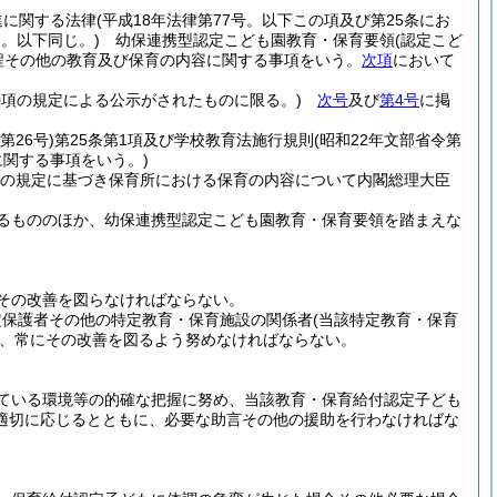
進に関する法律
(平成18年法律第77号。以下この項及び第25条にお
。以下同じ。)
幼保連携型認定こども園教育・保育要領
(認定こど
程その他の教育及び保育の内容に関する事項をいう。
次項
において
0項の規定による公示がされたものに限る。)
次号
及び
第4号
に掲
第26号)
第25条第1項及び学校教育法施行規則
(昭和22年文部省令第
関する事項をいう。)
条の規定に基づき保育所における保育の内容について内閣総理大臣
るもののほか、幼保連携型認定こども園教育・保育要領を踏まえな
その改善を図らなければならない。
定保護者その他の特定教育・保育施設の関係者
(当該特定教育・保育
、常にその改善を図るよう努めなければならない。
ている環境等の的確な把握に努め、当該教育・保育給付認定子ども
適切に応じるとともに、必要な助言その他の援助を行わなければな