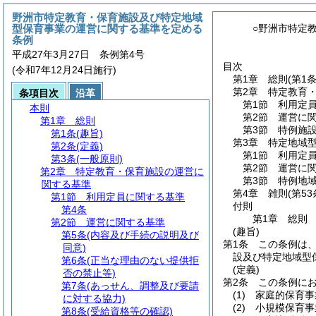
野洲市特定教育・保育施設及び特定地域
型保育事業の運営に関する基準を定める
○野洲市特定
条例
平成27年3月27日 条例第4号
目次
(令和7年12月24日施行)
第1章
総則
(第1
第2章
特定教育
条項目次
沿革
第1節
利用定
本則
第2節
運営に
第1章
総則
第3節
特例施
第1条
(趣旨)
第3章
特定地域
第2条
(定義)
第1節
利用定
第3条
(一般原則)
第2節
運営に
第2章
特定教育・保育施設の運営に
第3節
特例地
関する基準
第4章
雑則
(第53
第1節
利用定員に関する基準
付則
第4条
第1章
総則
第2節
運営に関する基準
(趣旨)
第5条
(内容及び手続の説明及び
第1条
この条例は
同意)
設及び特定地域型
第6条
(正当な理由のない提供拒
(定義)
否の禁止等)
第2条
この条例に
第7条
(あっせん、調整及び要請
(1)
家庭的保育事
に対する協力)
(2)
小規模保育事
第8条
(受給資格等の確認)