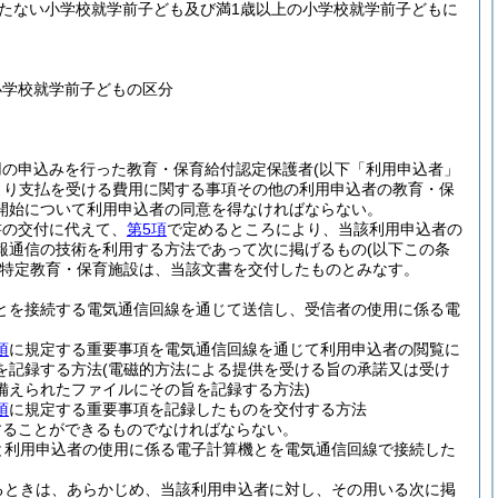
満たない小学校就学前子ども及び満1歳以上の小学校就学前子どもに
小学校就学前子どもの区分
用の申込みを行った教育・保育給付認定保護者
(以下「利用申込者」
より支払を受ける費用に関する事項その他の利用申込者の教育・保
開始について利用申込者の同意を得なければならない。
書の交付に代えて、
第5項
で定めるところにより、当該利用申込者の
報通信の技術を利用する方法であって次に掲げるもの
(以下この条
特定教育・保育施設は、当該文書を交付したものとみなす。
とを接続する電気通信回線を通じて送信し、受信者の使用に係る電
項
に規定する重要事項を電気通信回線を通じて利用申込者の閲覧に
を記録する方法
(電磁的方法による提供を受ける旨の承諾又は受け
備えられたファイルにその旨を記録する方法)
項
に規定する重要事項を記録したものを交付する方法
することができるものでなければならない。
と利用申込者の使用に係る電子計算機とを電気通信回線で接続した
るときは、あらかじめ、当該利用申込者に対し、その用いる次に掲