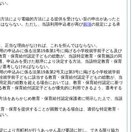
ない。
的方法により電磁的方法による提供を受けない旨の申出があったと
てはならない。
ただし、当該利用申込者が再び
前項
の規定による承
は、正当な理由がなければ、これを拒んではならない。
用の申込みに係る法第19条第1号に掲げる小学校就学前子ども及び
教育・保育給付認定子どもの総数が、当該特定教育・保育施設の同
選、申込みを受けた順序により決定する方法、当該特定教育・保育
り選考しなければならない。
用の申込みに係る法第19条第2号又は第3号に掲げる小学校就学前
学校就学前子どもに該当する教育・保育給付認定子どもの総数が、当
利用定員の総数を超える場合においては、教育・保育給付認定に基づ
る教育・保育給付認定子どもが優先的に利用できるよう、選考する
方法をあらかじめ教育・保育給付認定保護者に明示した上で、当該
教育・保育を提供することが困難である場合は、適切な特定教育・
ない。
規定により市町村が行うあっせん及び要請に対し、できる限り協力