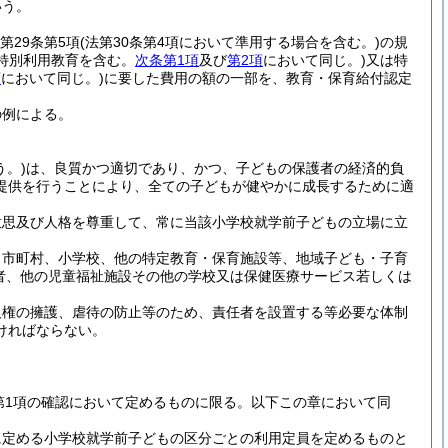
いう。
。
第29条第5項
(法第30条第4項において準用する場合を含む。)
の規
特別利用教育を含む。
次条第1項
及び
第2項
において同じ。)
又は特
項
において同じ。)
に要した費用の額の一部を、教育・保育給付認定
の例による。
。)
は、良質かつ適切であり、かつ、子どもの保護者の経済的負
提供を行うことにより、全ての子どもが健やかに成長するために適
意思及び人格を尊重して、常に当該小学校就学前子どもの立場に立
、市町村、小学校、他の特定教育・保育施設等、地域子ども・子育
者、他の児童福祉施設その他の学校又は保健医療サービス若しくは
人権の擁護、虐待の防止等のため、責任者を設置する等必要な体制
ければならない。
条第1項の確認において定めるものに限る。以下この章において同
に定める小学校就学前子どもの区分ごとの利用定員を定めるものと