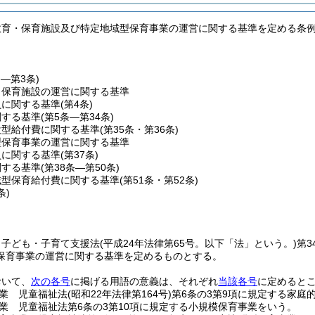
教育・保育施設及び特定地域型保育事業の運営に関する基準を定める条
条―第3条)
・保育施設の運営に関する基準
員に関する基準
(第4条)
関する基準
(第5条―第34条)
設型給付費に関する基準
(第35条・第36条)
型保育事業の運営に関する基準
員に関する基準
(第37条)
関する基準
(第38条―第50条)
域型保育給付費に関する基準
(第51条・第52条)
条)
、子ども・子育て支援法
(平成24年法律第65号。以下「法」という。)
第3
保育事業の運営に関する基準を定めるものとする。
おいて、
次の各号
に掲げる用語の意義は、それぞれ
当該各号
に定めると
業 児童福祉法
(昭和22年法律第164号)
第6条の3第9項に規定する家庭
業 児童福祉法第6条の3第10項に規定する小規模保育事業をいう。