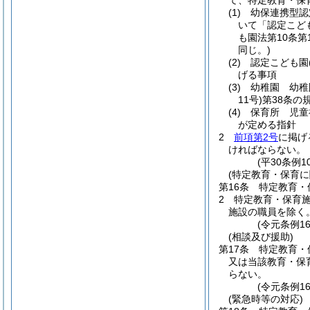
て、特定教育・保
(1)
幼保連携型認
いて「認定こど
も園法第10条
同じ。)
(2)
認定こども園
げる事項
(3)
幼稚園 幼稚
11号)
第38条の
(4)
保育所 児童
が定める指針
2
前項第2号
に掲げ
ければならない。
(平30条例
(特定教育・保育に
第16条
特定教育・
2
特定教育・保育
施設の職員を除く。
(令元条例1
(相談及び援助)
第17条
特定教育・
又は当該教育・保
らない。
(令元条例1
(緊急時等の対応)