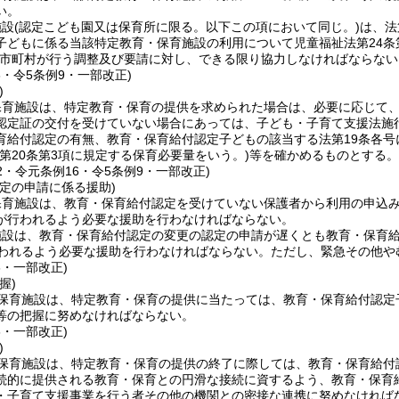
い。
施設
(認定こども園又は保育所に限る。以下この項において同じ。)
は、法
子どもに係る当該特定教育・保育施設の利用について児童福祉法第24条
市町村が行う調整及び要請に対し、できる限り協力しなければならない
6・令5条例9・一部改正)
)
保育施設は、特定教育・保育の提供を求められた場合は、必要に応じて
認定証の交付を受けていない場合にあっては、子ども・子育て支援法施
育給付認定の有無、教育・保育給付認定子どもの該当する法第19条各
法第20条第3項に規定する保育必要量をいう。)
等を確かめるものとする。
22・令元条例16・令5条例9・一部改正)
定の申請に係る援助)
保育施設は、教育・保育給付認定を受けていない保護者から利用の申込
が行われるよう必要な援助を行わなければならない。
施設は、教育・保育給付認定の変更の認定の申請が遅くとも教育・保育
行われるよう必要な援助を行わなければならない。
ただし、緊急その他や
6・一部改正)
握)
保育施設は、特定教育・保育の提供に当たっては、教育・保育給付認定
等の把握に努めなければならない。
6・一部改正)
)
保育施設は、特定教育・保育の提供の終了に際しては、教育・保育給付
続的に提供される教育・保育との円滑な接続に資するよう、教育・保育
・子育て支援事業を行う者その他の機関との密接な連携に努めなければ