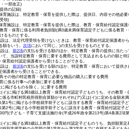
6・一部改正)
提供の記録)
保育施設は、特定教育・保育を提供した際は、提供日、内容その他必要
受領)
保育施設は、特定教育・保育を提供した際は、教育・保育給付認定保護
教育・保育に係る利用者負担額
(満3歳未満保育認定子どもに係る教育・
けるものとする。
施設は、法定代理受領を受けないときは、教育・保育給付認定保護者か
げる額をいう。
次項
において同じ。)
の支払を受けるものとする。
施設は、
前2項
の支払を受ける額のほか、特定教育・保育の提供に当たっ
いて、当該特定教育・保育に要する費用として見込まれるものの額と特
・保育給付認定保護者から受けることができる。
施設は、
前3項
の支払を受ける額のほか、特定教育・保育において提供さ
定保護者から受けることができる。
具その他の特定教育・保育に必要な物品の購入に要する費用
育に係る行事への参加に要する費用
次に掲げるものを除く。)
に要する費用
は
(イ)
に掲げる満3歳以上教育・保育給付認定子どものうち、その教育・
に係る市町村民税所得割合算額がそれぞれ
(ア)
又は
(イ)
に定める金額未満
条第1号に掲げる小学校就学前子どもに該当する教育・保育給付認定子ども 
9条第2号に掲げる小学校就学前子どもに該当する教育・保育給付認定子
00円
(子ども・子育て支援法施行令
(平成26年政令第213号)
第4条第2項
は
(イ)
に掲げる満3歳以上教育・保育給付認定子どものうち、負担額算定
は特別支援学校の小学部の第1学年から第3学年までに在籍する子どもを