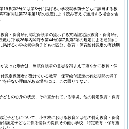
第19条第2号又は第3号に掲げる小学校就学前子どもに該当する教
第3項
(同法第73条第1項の規定により読み替えて適用する場合を含
。
、教育・保育給付認定保護者の提示する支給認定証
(教育・保育給付
行規則
(平成26年内閣府令第44号)
第7条第2項の規定による通知)
に
号に掲げる小学校就学前子どもの区分、教育・保育給付認定の有効期
みがあった場合は、当該保護者の意思を踏まえて速やかに教育・保
給付認定保護者が受けている教育・保育給付認定の有効期間の満了
むを得ない理由がある場合には、この限りでない。
子どもの心身の状況、その置かれている環境、他の特定教育・保育
認定子どもについて、小学校における教育又は他の特定教育・保育
給付認定子どもに係る情報の提供その他小学校、特定教育・保育施
ならない。