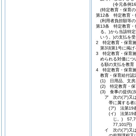
(令元条例1
(特定教育・保育の
第12条
特定教育・
(利用者負担額等の
第13条
特定教育・
る。)
から当該特定
いう。)
の支払を受
2
特定教育・保育
第3項第1号に掲
3
特定教育・保育
められる対価につ
る額の支払を教育
4
特定教育・保育
教育・保育給付認
(1)
日用品、文房
(2)
特定教育・保
(3)
食事の提供
(
ア
次の
(ア)
又
帯に属する者
(ア)
法第19
(イ)
法第1
じ。)
57,7
77,101円)
イ
次の
(ア)
又
の前期課程又