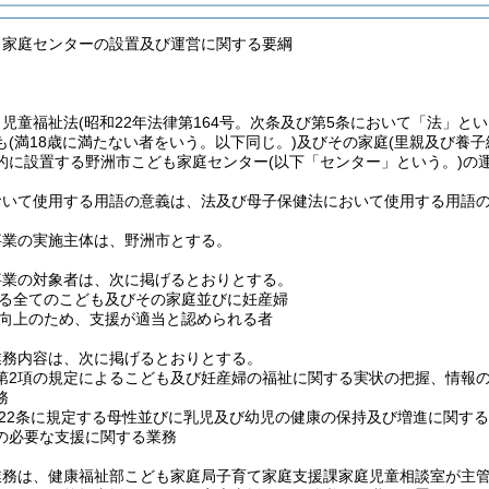
も家庭センターの設置及び運営に関する要綱
、児童福祉法
(昭和22年法律第164号。次条及び第5条において「法」とい
も
(満18歳に満たない者をいう。以下同じ。)
及びその家庭
(里親及び養子
的に設置する野洲市こども家庭センター
(以下「センター」という。)
の
おいて使用する用語の意義は、法及び母子保健法において使用する用語
事業の実施主体は、野洲市とする。
事業の対象者は、次に掲げるとおりとする。
る全てのこども及びその家庭並びに妊産婦
向上のため、支援が適当と認められる者
業務内容は、次に掲げるとおりとする。
2第2項の規定によるこども及び妊産婦の福祉に関する実状の把握、情報
務
22条に規定する母性並びに乳児及び幼児の健康の保持及び増進に関す
の必要な支援に関する業務
業務は、健康福祉部こども家庭局子育て家庭支援課家庭児童相談室が主