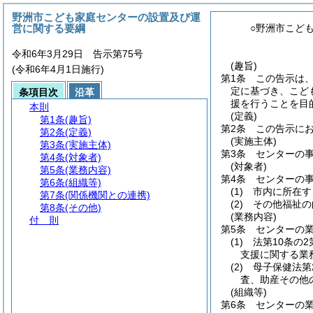
野洲市こども家庭センターの設置及び運
営に関する要綱
○野洲市こど
令和6年3月29日 告示第75号
(趣旨)
(令和6年4月1日施行)
第1条
この告示は
定に基づき、こど
条項目次
沿革
援を行うことを目
本則
(定義)
第1条
(趣旨)
第2条
この告示に
第2条
(定義)
(実施主体)
第3条
(実施主体)
第3条
センターの
第4条
(対象者)
(対象者)
第5条
(業務内容)
第4条
センターの
第6条
(組織等)
(1)
市内に所在す
第7条
(関係機関との連携)
(2)
その他福祉の
第8条
(その他)
(業務内容)
付 則
第5条
センターの
(1)
法第10条の
支援に関する業
(2)
母子保健法第
査、助産その他
(組織等)
第6条
センターの