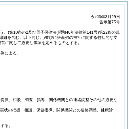
令和6年3月29日
告示第75号
う。)
第10条の2及び母子保健法
(昭和40年法律第141号)
第22条の規
縁組を含む。以下同じ。)
並びに妊産婦の福祉に関する包括的な支
運営に関して必要な事項を定めるものとする。
の例による。
の提供、相談、調査、指導、関係機関との連絡調整その他の必要な
る実状の把握、相談、保健指導、関係機関との連絡調整、健康診
管する。