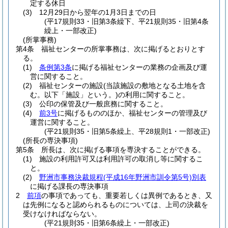
定する休日
(3)
12月29日から翌年の1月3日までの日
(平17規則33・旧第3条繰下、平21規則35・旧第4条
繰上・一部改正)
(所掌事務)
第4条
福祉センターの所掌事務は、次に掲げるとおりとす
る。
(1)
条例第3条
に掲げる福祉センターの業務の企画及び運
営に関すること。
(2)
福祉センターの施設
(当該施設の敷地となる土地を含
む。以下「施設」という。)
の利用に関すること。
(3)
公印の保管及び一般庶務に関すること。
(4)
前3号
に掲げるもののほか、福祉センターの管理及び
運営に関すること。
(平21規則35・旧第5条繰上、平28規則1・一部改正)
(所長の専決事項)
第5条
所長は、次に掲げる事項を専決することができる。
(1)
施設の利用許可又は利用許可の取消し等に関するこ
と。
(2)
野洲市事務決裁規程
(平成16年野洲市訓令第5号)
別表
に掲げる課長の専決事項
2
前項
の事項であっても、重要若しくは異例であるとき、又
は先例になると認められるものについては、上司の決裁を
受けなければならない。
(平21規則35・旧第6条繰上・一部改正)