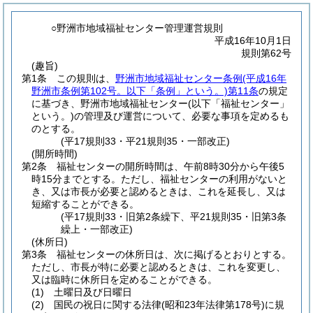
○野洲市地域福祉センター管理運営規則
平成16年10月1日
規則第62号
(趣旨)
第1条
この規則は、
野洲市地域福祉センター条例
(平成16年
野洲市条例第102号。以下「条例」という。)
第11条
の規定
に基づき、野洲市地域福祉センター
(以下「福祉センター」
という。)
の管理及び運営について、必要な事項を定めるも
のとする。
(平17規則33・平21規則35・一部改正)
(開所時間)
第2条
福祉センターの開所時間は、午前8時30分から午後5
時15分までとする。
ただし、福祉センターの利用がないと
き、又は市長が必要と認めるときは、これを延長し、又は
短縮することができる。
(平17規則33・旧第2条繰下、平21規則35・旧第3条
繰上・一部改正)
(休所日)
第3条
福祉センターの休所日は、次に掲げるとおりとする。
ただし、市長が特に必要と認めるときは、これを変更し、
又は臨時に休所日を定めることができる。
(1)
土曜日及び日曜日
(2)
国民の祝日に関する法律
(昭和23年法律第178号)
に規