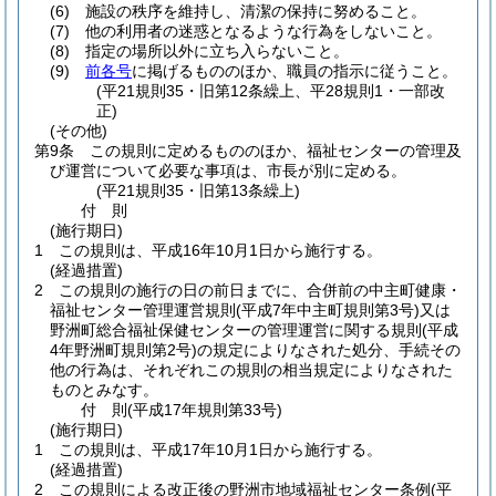
(6)
施設の秩序を維持し、清潔の保持に努めること。
(7)
他の利用者の迷惑となるような行為をしないこと。
(8)
指定の場所以外に立ち入らないこと。
(9)
前各号
に掲げるもののほか、職員の指示に従うこと。
(平21規則35・旧第12条繰上、平28規則1・一部改
正)
(その他)
第9条
この規則に定めるもののほか、福祉センターの管理及
び運営について必要な事項は、市長が別に定める。
(平21規則35・旧第13条繰上)
付
則
(施行期日)
1
この規則は、平成16年10月1日から施行する。
(経過措置)
2
この規則の施行の日の前日までに、合併前の中主町健康・
福祉センター管理運営規則
(平成7年中主町規則第3号)
又は
野洲町総合福祉保健センターの管理運営に関する規則
(平成
4年野洲町規則第2号)
の規定によりなされた処分、手続その
他の行為は、それぞれこの規則の相当規定によりなされた
ものとみなす。
付
則
(平成17年
規則第33号)
(施行期日)
1
この規則は、平成17年10月1日から施行する。
(経過措置)
2
この規則による改正後の野洲市地域福祉センター条例
(平