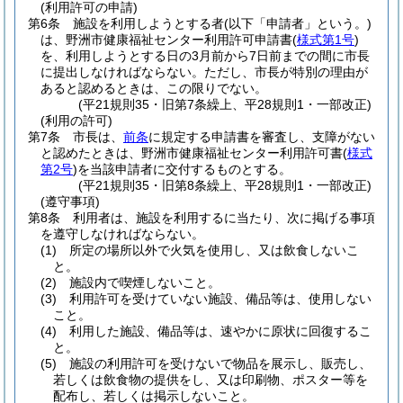
(利用許可の申請)
第6条
施設を利用しようとする者
(以下「申請者」という。)
は、野洲市健康福祉センター利用許可申請書
(
様式第1号
)
を、利用しようとする日の3月前から7日前までの間に市長
に提出しなければならない。
ただし、市長が特別の理由が
あると認めるときは、この限りでない。
(平21規則35・旧第7条繰上、平28規則1・一部改正)
(利用の許可)
第7条
市長は、
前条
に規定する申請書を審査し、支障がない
と認めたときは、野洲市健康福祉センター利用許可書
(
様式
第2号
)
を当該申請者に交付するものとする。
(平21規則35・旧第8条繰上、平28規則1・一部改正)
(遵守事項)
第8条
利用者は、施設を利用するに当たり、次に掲げる事項
を遵守しなければならない。
(1)
所定の場所以外で火気を使用し、又は飲食しないこ
と。
(2)
施設内で喫煙しないこと。
(3)
利用許可を受けていない施設、備品等は、使用しない
こと。
(4)
利用した施設、備品等は、速やかに原状に回復するこ
と。
(5)
施設の利用許可を受けないで物品を展示し、販売し、
若しくは飲食物の提供をし、又は印刷物、ポスター等を
配布し、若しくは掲示しないこと。