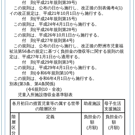
付
則
(平成21年
規則第39号)
この規則は、公布の日から施行し、改正後の別表備考4
(1)
イの改正規定は、平成21年10月1日から施行する。
付
則
(平成24年
規則第15号)
この規則は、平成24年4月1日から施行する。
付
則
(平成26年
規則第28号)
この規則は、平成26年10月1日から施行する。
付
則
(平成27年
規則第4号)
この規則は、公布の日から施行し、改正後の野洲市児童福
祉法第56条の規定に基づく負担金の徴収等に関する規則の規
定は、平成27年1月1日から適用する。
付
則
(平成29年
規則第3号)
この規則は、平成29年4月1日から施行する。
付
則
(令和6年
規則第10号)
この規則は、令和6年4月1日から施行する。
別表
(第3条、第4条関係)
(令6規則10・全改)
児童入所施設徴収金基準額表
各月初日の措置児童等の属する世帯
助産施設
母子生活
の階層区分
支援施設
階
定義
負担金の
負担金の
層
額
額
区
(月額)
(月額)
分