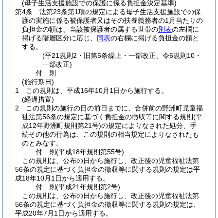
(母子生活支援施設での保護に係る負担金決定基準)
第4条
法第23条第1項の規定による母子生活支援施設での保
護の実施に係る被保護者又はその扶養義務者の1月当たりの
負担金の額は、当該被保護者の属する世帯の
別表
の左欄に
掲げる階層区分に応じ、
同表
の右欄に掲げる負担金の額と
する。
(平21規則2・旧第5条繰上・一部改正、令6規則10・
一部改正)
付
則
(施行期日)
1
この規則は、平成16年10月1日から施行する。
(経過措置)
2
この規則の施行の日の前日までに、合併前の野洲町児童福
祉法第56条の規定に基づく負担金の徴収等に関する規則
(平
成12年野洲町規則第21号)
の規定によりなされた処分、手
続その他の行為は、この規則の相当規定によりなされたも
のとみなす。
付
則
(平成18年
規則第55号)
この規則は、公布の日から施行し、改正後の児童福祉法第
56条の規定に基づく負担金の徴収等に関する規則の規定は平
成18年10月1日から適用する。
付
則
(平成21年
規則第2号)
この規則は、公布の日から施行し、改正後の児童福祉法第
56条の規定に基づく負担金の徴収等に関する規則の規定は、
平成20年7月1日から適用する。