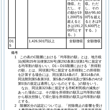
徴収。た
収。ただ
だし、そ
し、その
の額が19
額が95,60
1,200円を
0円を超え
超えると
るときは9
きは191,2
5,600円と
00円とす
する。)
る。)
D1
1,426,501円以上
全額徴収
全額徴収
5
備考
1 この表のC階層における「均等割の額」とは、地方税
法(昭和25年法律第226号)第292条第1項第1号に規定す
る均等割の額をいい、D1～D15階層における「所得割
の額」とは、同項第2号に規定する所得割(この所得割
を計算する場合には、同法第314条の7、第314条の8、
同法附則第5条第3項、第5条の4第6項及び第5条の4の2
第5項の規定は適用しないものとする。)の額をいう。
なお、同法第323条に規定する市町村民税の減免が
あった場合には、その額を所得割の額又は均等割の額
から順次控除して得た額を所得割の額又は均等割の額
とする。
2 階層区分の認定については、「控除廃止の影響を受け