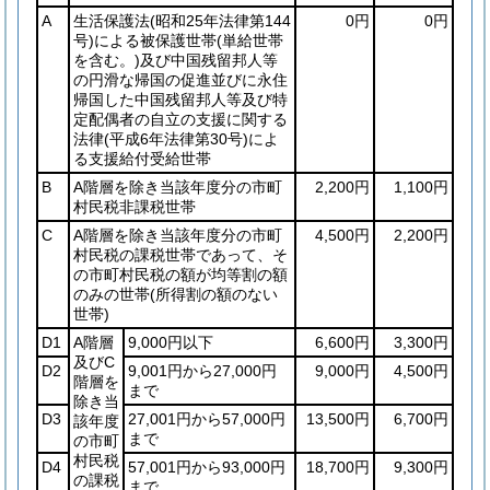
A
生活保護法
(昭和25年法律第144
0円
0円
号)
による被保護世帯
(単給世帯
を含む。)
及び中国残留邦人等
の円滑な帰国の促進並びに永住
帰国した中国残留邦人等及び特
定配偶者の自立の支援に関する
法律
(平成6年法律第30号)
によ
る支援給付受給世帯
B
A階層を除き当該年度分の市町
2,200円
1,100円
村民税非課税世帯
C
A階層を除き当該年度分の市町
4,500円
2,200円
村民税の課税世帯であって、そ
の市町村民税の額が均等割の額
のみの世帯
(所得割の額のない
世帯)
D1
A階層
9,000円以下
6,600円
3,300円
及びC
D2
9,001円から27,000円
9,000円
4,500円
階層を
まで
除き当
D3
27,001円から57,000円
13,500円
6,700円
該年度
まで
の市町
村民税
D4
57,001円から93,000円
18,700円
9,300円
の課税
まで