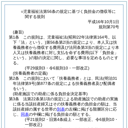
○児童福祉法第56条の規定に基づく負担金の徴収等に
関する規則
平成16年10月1日
規則第70号
(趣旨)
第1条
この規則は、児童福祉法
(昭和22年法律第164号。以
下「法」という。)
第56条第2項の規定により、本人又は扶
養義務者から徴収する費用及び法同条第3項の規定により本
人又は扶養義務者に対し支払を命ずる費用
(以下「負担金」
という。)
の額の決定に関し、必要な事項を定めるものとす
る。
(平29規則3・令6規則10・一部改正)
(扶養義務者の定義)
第2条
この規則において「扶養義務者」とは、民法
(明治31
年法律第9号)
第877条の規定による扶養義務者及び配偶者
をいう。
(助産施設での助産に係る負担金決定基準)
第3条
法第22条第1項の規定による助産施設での助産の実施
に係る当該妊産婦又はその扶養義務者の負担金の額は、当
該妊産婦の属する世帯の
別表
の左欄に掲げる階層区分に応
じ、
同表
の中欄に掲げる負担金の額とする。
(平21規則2・旧第4条繰上・一部改正、令6規則10・
一部改正)