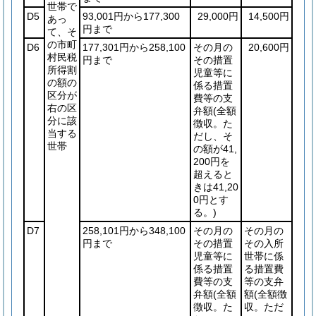
世帯で
D5
93,001円から177,300
29,000円
14,500円
あっ
円まで
て、そ
の市町
D6
177,301円から258,100
その月の
20,600円
村民税
円まで
その措置
所得割
児童等に
の額の
係る措置
区分が
費等の支
右の区
弁額
(全額
分に該
徴収。た
当する
だし、そ
世帯
の額が41,
200円を
超えると
きは41,20
0円とす
る。)
D7
258,101円から348,100
その月の
その月の
円まで
その措置
その入所
児童等に
世帯に係
係る措置
る措置費
費等の支
等の支弁
弁額
(全額
額
(全額徴
徴収。た
収。ただ