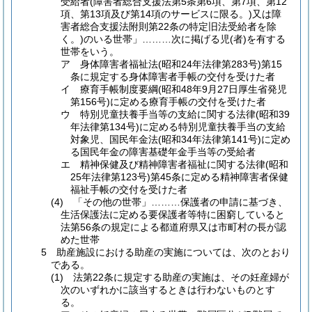
受給者(障害者総合支援法第5条第6項、第7項、第12
項、第13項及び第14項のサービスに限る。)又は障
害者総合支援法附則第22条の特定旧法受給者を除
く。)のいる世帯」………次に掲げる児(者)を有する
世帯をいう。
ア 身体障害者福祉法(昭和24年法律第283号)第15
条に規定する身体障害者手帳の交付を受けた者
イ 療育手帳制度要綱(昭和48年9月27日厚生省発児
第156号)に定める療育手帳の交付を受けた者
ウ 特別児童扶養手当等の支給に関する法律(昭和39
年法律第134号)に定める特別児童扶養手当の支給
対象児、国民年金法(昭和34年法律第141号)に定め
る国民年金の障害基礎年金手当等の受給者
エ 精神保健及び精神障害者福祉に関する法律(昭和
25年法律第123号)第45条に定める精神障害者保健
福祉手帳の交付を受けた者
(4) 「その他の世帯」………保護者の申請に基づき、
生活保護法に定める要保護者等特に困窮していると
法第56条の規定による都道府県又は市町村の長が認
めた世帯
5 助産施設における助産の実施については、次のとおり
である。
(1) 法第22条に規定する助産の実施は、その妊産婦が
次のいずれかに該当するときは行わないものとす
る。