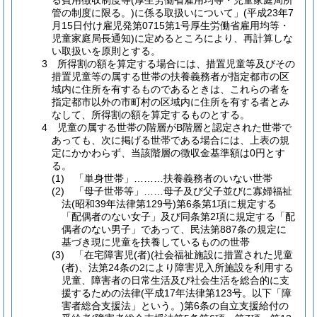
る費用徴収制度等(厚生労働省雇用均等・児童家庭局所
管の制度に限る。)に係る取扱いについて」(平成23年7
月15日付け雇児発第0715第1号厚生労働省雇用均等・
児童家庭局長通知)に定めるところにより、再計算しな
い取扱いを原則とする。
3 所得割の額を算定する場合には、措置児童等及びその
措置児童等の属する世帯の扶養義務者が指定都市の区
域内に住所を有するものであるときは、これらの者を
指定都市以外の市町村の区域内に住所を有する者とみ
なして、所得割の額を算定するものとする。
4 児童の属する世帯の階層がB階層と認定された世帯で
あっても、次に掲げる世帯である場合には、上表の規
定にかかわらず、当該階層の徴収金基準額は0円とす
る。
(1) 「単身世帯」………扶養義務者のいない世帯
(2) 「母子世帯等」……母子及び父子並びに寡婦福祉
法(昭和39年法律第129号)第6条第1項に規定する
「配偶者のない女子」及び同条第2項に規定する「配
偶者のない男子」であって、民法第887条の規定に
基づき現に児童を扶養しているものの世帯
(3) 「在宅障害児(者)(社会福祉施設に措置された児童
(者)、法第24条の2により障害児入所施設を利用する
児童、障害者の日常生活及び社会生活を総合的に支
援するための法律(平成17年法律第123号。以下「障
害者総合支援法」という。)第6条の自立支援給付の