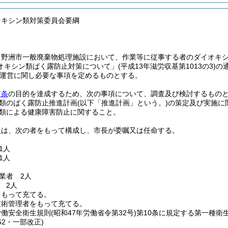
オキシン類対策委員会要綱
、野洲市一般廃棄物処理施設において、作業等に従事する者のダイオキ
オキシン類ばく露防止対策について」
(平成13年滋労収基第1013の3)
の
運営に関し必要な事項を定めるものとする。
前条
の目的を達成するため、次の事項について、調査及び検討するもの
類のばく露防止推進計画
(以下「推進計画」という。)
の策定及び実施に
類による健康障害防止に関すること。
員は、次の者をもって構成し、市長が委嘱又は任命する。
1人
1人
業者 2人
 2人
をもって充てる。
技術管理者をもって充てる。
労働安全衛生規則
(昭和47年労働省令第32号)
第10条に規定する第一種衛
62・一部改正)