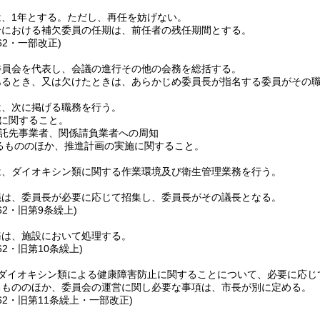
、1年とする。
ただし、再任を妨げない。
合における補欠委員の任期は、前任者の残任期間とする。
62・一部改正)
委員会を代表し、会議の進行その他の会務を総括する。
あるとき、又は欠けたときは、あらかじめ委員長が指名する委員がその
は、次に掲げる職務を行う。
に関すること。
託先事業者、関係請負業者への周知
るもののほか、推進計画の実施に関すること。
は、ダイオキシン類に関する作業環境及び衛生管理業務を行う。
議は、委員長が必要に応じて招集し、委員長がその議長となる。
62・旧第9条繰上)
務は、施設において処理する。
62・旧第10条繰上)
ダイオキシン類による健康障害防止に関することについて、必要に応じ
るもののほか、委員会の運営に関し必要な事項は、市長が別に定める。
162・旧第11条繰上・一部改正)