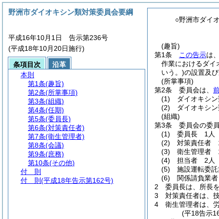
野洲市ダイオキシン類対策委員会要綱
○野洲市ダイ
平成16年10月1日 告示第236号
(趣旨)
(平成18年10月20日施行)
第1条
この告示
は
作業におけるダイ
条項目次
沿革
いう。)
の設置及び
本則
(所掌事項)
第1条
(趣旨)
第2条
委員会は、
第2条
(所掌事項)
(1)
ダイオキシン
第3条
(組織)
(2)
ダイオキシン
第4条
(任期)
(組織)
第5条
(委員長)
第3条
委員会の委
第6条
(対策責任者)
(1)
委員長 1人
第7条
(衛生管理者)
(2)
対策責任者 
第8条
(会議)
(3)
衛生管理者 
第9条
(庶務)
(4)
担当者 2人
第10条
(その他)
(5)
施設運転委託
付 則
(6)
関係請負業者
付 則
(平成18年告示第162号)
2
委員長は、所長
3
対策責任者は、
4
衛生管理者は、
(平18告示1