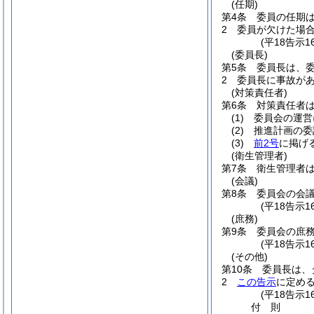
(任期)
第4条
委員の任期は
2
委員が欠けた場
(平18告示1
(委員長)
第5条
委員長は、
2
委員長に事故が
(対策責任者)
第6条
対策責任者
(1)
委員会の運営
(2)
推進計画の委
(3)
前2号
に掲げ
(衛生管理者)
第7条
衛生管理者
(会議)
第8条
委員会の会
(平18告示1
(庶務)
第9条
委員会の庶
(平18告示1
(その他)
第10条
委員長は、
2
この告示
に定め
(平18告示
付
則