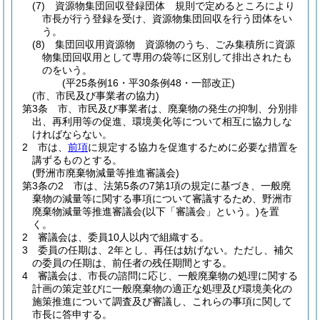
(7)
資源物集団回収登録団体 規則で定めるところにより
市長が行う登録を受け、資源物集団回収を行う団体をい
う。
(8)
集団回収用資源物 資源物のうち、ごみ集積所に資源
物集団回収用として専用の袋等に区別して排出されたも
のをいう。
(平25条例16・平30条例48・一部改正)
(市、市民及び事業者の協力)
第3条
市、市民及び事業者は、廃棄物の発生の抑制、分別排
出、再利用等の促進、環境美化等について相互に協力しな
ければならない。
2
市は、
前項
に規定する協力を促進するために必要な措置を
講ずるものとする。
(野洲市廃棄物減量等推進審議会)
第3条の2
市は、法第5条の7第1項の規定に基づき、一般廃
棄物の減量等に関する事項について審議するため、野洲市
廃棄物減量等推進審議会
(以下「審議会」という。)
を置
く。
2
審議会は、委員10人以内で組織する。
3
委員の任期は、2年とし、再任は妨げない。
ただし、補欠
の委員の任期は、前任者の残任期間とする。
4
審議会は、市長の諮問に応じ、一般廃棄物の処理に関する
計画の策定並びに一般廃棄物の適正な処理及び環境美化の
施策推進について調査及び審議し、これらの事項に関して
市長に答申する。