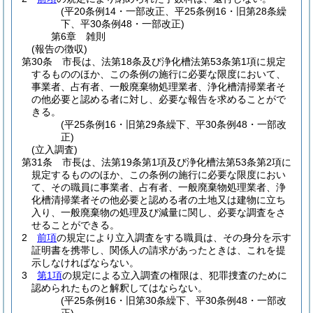
(平20条例14・一部改正、平25条例16・旧第28条繰
下、平30条例48・一部改正)
第6章
雑則
(報告の徴収)
第30条
市長は、法第18条及び浄化槽法第53条第1項に規定
するもののほか、この条例の施行に必要な限度において、
事業者、占有者、一般廃棄物処理業者、浄化槽清掃業者そ
の他必要と認める者に対し、必要な報告を求めることがで
きる。
(平25条例16・旧第29条繰下、平30条例48・一部改
正)
(立入調査)
第31条
市長は、法第19条第1項及び浄化槽法第53条第2項に
規定するもののほか、この条例の施行に必要な限度におい
て、その職員に事業者、占有者、一般廃棄物処理業者、浄
化槽清掃業者その他必要と認める者の土地又は建物に立ち
入り、一般廃棄物の処理及び減量に関し、必要な調査をさ
せることができる。
2
前項
の規定により立入調査をする職員は、その身分を示す
証明書を携帯し、関係人の請求があったときは、これを提
示しなければならない。
3
第1項
の規定による立入調査の権限は、犯罪捜査のために
認められたものと解釈してはならない。
(平25条例16・旧第30条繰下、平30条例48・一部改