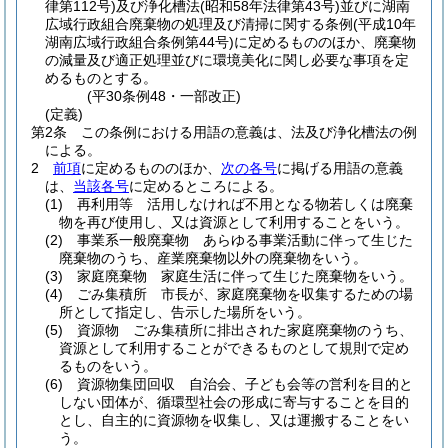
律第112号)
及び浄化槽法
(昭和58年法律第43号)
並びに湖南
広域行政組合廃棄物の処理及び清掃に関する条例
(平成10年
湖南広域行政組合条例第44号)
に定めるもののほか、廃棄物
の減量及び適正処理並びに環境美化に関し必要な事項を定
めるものとする。
(平30条例48・一部改正)
(定義)
第2条
この条例における用語の意義は、法及び浄化槽法の例
による。
2
前項
に定めるもののほか、
次の各号
に掲げる用語の意義
は、
当該各号
に定めるところによる。
(1)
再利用等 活用しなければ不用となる物若しくは廃棄
物を再び使用し、又は資源として利用することをいう。
(2)
事業系一般廃棄物 あらゆる事業活動に伴って生じた
廃棄物のうち、産業廃棄物以外の廃棄物をいう。
(3)
家庭廃棄物 家庭生活に伴って生じた廃棄物をいう。
(4)
ごみ集積所 市長が、家庭廃棄物を収集するための場
所として指定し、告示した場所をいう。
(5)
資源物 ごみ集積所に排出された家庭廃棄物のうち、
資源として利用することができるものとして規則で定め
るものをいう。
(6)
資源物集団回収 自治会、子ども会等の営利を目的と
しない団体が、循環型社会の形成に寄与することを目的
とし、自主的に資源物を収集し、又は運搬することをい
う。