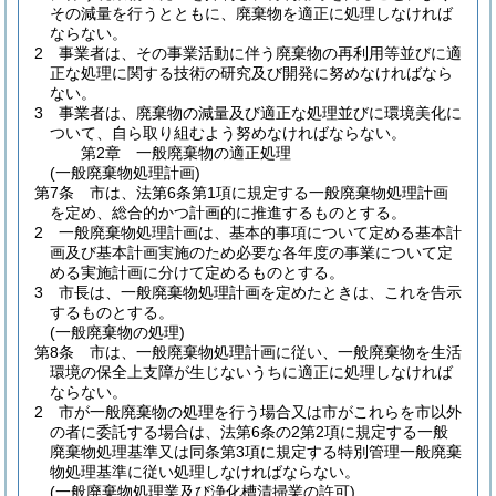
その減量を行うとともに、廃棄物を適正に処理しなければ
ならない。
2
事業者は、その事業活動に伴う廃棄物の再利用等並びに適
正な処理に関する技術の研究及び開発に努めなければなら
ない。
3
事業者は、廃棄物の減量及び適正な処理並びに環境美化に
ついて、自ら取り組むよう努めなければならない。
第2章
一般廃棄物の適正処理
(一般廃棄物処理計画)
第7条
市は、法第6条第1項に規定する一般廃棄物処理計画
を定め、総合的かつ計画的に推進するものとする。
2
一般廃棄物処理計画は、基本的事項について定める基本計
画及び基本計画実施のため必要な各年度の事業について定
める実施計画に分けて定めるものとする。
3
市長は、一般廃棄物処理計画を定めたときは、これを告示
するものとする。
(一般廃棄物の処理)
第8条
市は、一般廃棄物処理計画に従い、一般廃棄物を生活
環境の保全上支障が生じないうちに適正に処理しなければ
ならない。
2
市が一般廃棄物の処理を行う場合又は市がこれらを市以外
の者に委託する場合は、法第6条の2第2項に規定する一般
廃棄物処理基準又は同条第3項に規定する特別管理一般廃棄
物処理基準に従い処理しなければならない。
(一般廃棄物処理業及び浄化槽清掃業の許可)