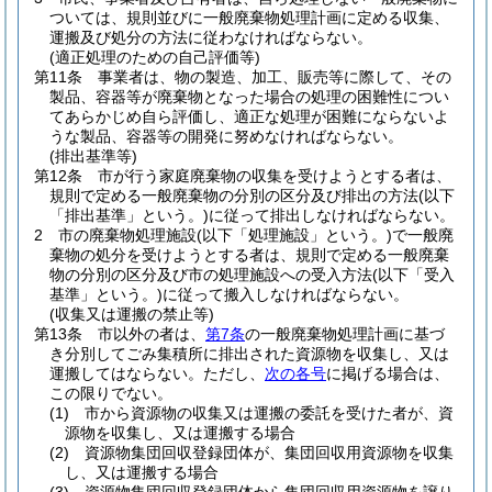
ついては、規則並びに一般廃棄物処理計画に定める収集、
運搬及び処分の方法に従わなければならない。
(適正処理のための自己評価等)
第11条
事業者は、物の製造、加工、販売等に際して、その
製品、容器等が廃棄物となった場合の処理の困難性につい
てあらかじめ自ら評価し、適正な処理が困難にならないよ
うな製品、容器等の開発に努めなければならない。
(排出基準等)
第12条
市が行う家庭廃棄物の収集を受けようとする者は、
規則で定める一般廃棄物の分別の区分及び排出の方法
(以下
「排出基準」という。)
に従って排出しなければならない。
2
市の廃棄物処理施設
(以下「処理施設」という。)
で一般廃
棄物の処分を受けようとする者は、規則で定める一般廃棄
物の分別の区分及び市の処理施設への受入方法
(以下「受入
基準」という。)
に従って搬入しなければならない。
(収集又は運搬の禁止等)
第13条
市以外の者は、
第7条
の一般廃棄物処理計画に基づ
き分別してごみ集積所に排出された資源物を収集し、又は
運搬してはならない。
ただし、
次の各号
に掲げる場合は、
この限りでない。
(1)
市から資源物の収集又は運搬の委託を受けた者が、資
源物を収集し、又は運搬する場合
(2)
資源物集団回収登録団体が、集団回収用資源物を収集
し、又は運搬する場合