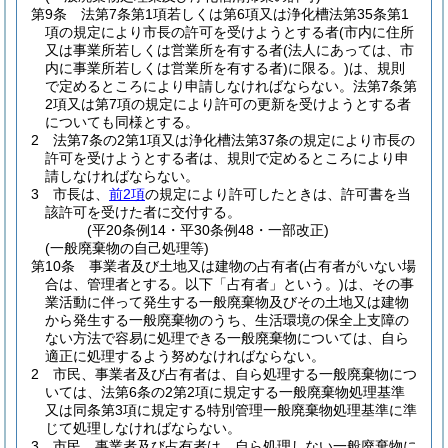
第9条
法第7条第1項若しくは第6項又は浄化槽法第35条第1
項の規定により市長の許可を受けようとする者
(市内に住所
又は事業所若しくは営業所を有する者
(法人にあっては、市
内に事業所若しくは営業所を有する者)
に限る。)
は、規則
で定めるところにより申請しなければならない。
法第7条第
2項又は第7項の規定により許可の更新を受けようとする者
についても同様とする。
2
法第7条の2第1項又は浄化槽法第37条の規定により市長の
許可を受けようとする者は、規則で定めるところにより申
請しなければならない。
3
市長は、
前2項
の規定により許可したときは、許可書を当
該許可を受けた者に交付する。
(平20条例14・平30条例48・一部改正)
(一般廃棄物の自己処理等)
第10条
事業者及び土地又は建物の占有者
(占有者がいない場
合は、管理者とする。以下「占有者」という。)
は、その事
業活動に伴って発生する一般廃棄物及びその土地又は建物
から発生する一般廃棄物のうち、生活環境の保全上支障の
ない方法で容易に処理できる一般廃棄物については、自ら
適正に処理するよう努めなければならない。
2
市民、事業者及び占有者は、自ら処理する一般廃棄物につ
いては、法第6条の2第2項に規定する一般廃棄物処理基準
又は同条第3項に規定する特別管理一般廃棄物処理基準に準
じて処理しなければならない。
3
市民、事業者及び占有者は、自ら処理しない一般廃棄物に