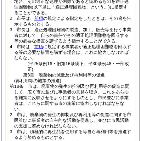
場合、その適正な処理が困難であると認めるものを適正処
理困難物
(以下単に「適正処理困難物」という。)
に指定す
ることができる。
2
市長は、
前項
の規定による指定をしたときは、その旨を告
示するものとする。
3
市長は、適正処理困難物の製造、加工、販売等を行う事業
者に対して、自らの責任でその適正処理困難物を回収する
等の必要な措置を講ずるよう指示することができる。
4
市民は、
前項
に規定する事業者が適正処理困難物を回収す
る等の必要な措置を講ずる場合は、これに協力しなければ
ならない。
(平25条例16・旧第16条繰下、平30条例48・一部改
正)
第3章
廃棄物の減量及び再利用等の促進
(再利用等の施策の推進)
第18条
市は、廃棄物の発生の抑制及び再利用等の促進に関
して、広く市民並びに事業者の意見を聴き、これをあらゆ
る施策に反映させるようにするものとし、市民並びに事業
者は、これらに関する市の施策に協力しなければならな
い。
2
市は、廃棄物の発生の抑制及び再利用等の促進に関する市
民並びに事業者の自主的な活動を促進し、並びに市民活動
の支援に努めなければならない。
3
市は、積極的に再生品を使用する等自ら再利用等を推進す
るよう努めるものとする。