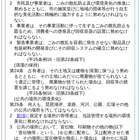
2
市民及び事業者は、ごみの散乱防止及び環境美化の推進に
努めるとともに、市の施策並びに地域の団体等が行う自主
的な美化活動に積極的に協力するように努めなければなら
ない。
3
事業者は、その事業活動に伴って生ずるごみの散乱防止を
図るため、消費者への啓発及び回収容器の設置に努めなけ
ればならない。
4
製造事業者は、ごみの散乱を容易に発生させない製品及び
包装材料の開発並びにその回収システムの確立に努めなけ
ればならない。
(平25条例16・旧第22条繰下)
(清潔の保持)
第24条
占有者は、その土地又は建物を清潔に保つよう努め
るとともに、その土地にみだりに廃棄物が捨てられないよ
う適正に管理し、廃棄物が捨てられた場合は、回収等の措
置を講じるよう努めなければならない。
(平25条例16・旧第23条繰下)
(公共の場所の環境美化)
第25条
何人も、琵琶湖岸、道路、河川、公園、広場その他
の公共の場所を汚してはならない。
2
前項
に規定する場所の管理者は、当該管理する場所の環境
美化に努めなければならない。
3
公共の場所において、宣伝物、印刷物その他の物
(以下
「宣伝物等」という。)
を公衆に配布し、又は配布させた者
は、その場所に宣伝物等が散乱した場合は、速やかに当該