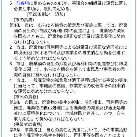
5
前各項
に定めるもののほか、審議会の組織及び運営に関し
必要な事項は、規則で定める。
(平20条例14・追加)
(市の責務)
第4条
市は、あらゆる施策の策定及び実施に際しては、廃棄
物の発生の抑制及び再利用等の促進により、廃棄物の減量
を図るとともに、廃棄物の適正な処理及び環境美化に努め
なければならない。
2
市は、廃棄物の再利用等による減量及び適正な処理並びに
環境美化に関する市民及び事業者の自主的な活動を促進す
るよう努めなければならない。
3
市は、廃棄物の発生の抑制及び再利用等の促進並びに環境
美化に関して、あらゆる機会を通じて市民及び事業者の意
識の啓発に努めなければならない。
4
市は、一般廃棄物の減量及び適正処理に関する事業の実施
に当たって、市施設の整備、作業方法の改善等その能率的
な運営に努めなければならない。
(市民の責務)
第5条
市民は、廃棄物の発生の抑制、分別排出、再利用等の
推進、廃棄物の自己処理による廃棄物の減量及び適正処理
並びに環境美化について、地域住民と連帯し、かつ、自ら
取り組むよう努めなければならない。
(事業者の責務)
第6条
事業者は、自らの責任と負担において、その事業活動
に伴う廃棄物の発生を抑制し、再利用等を図ることにより