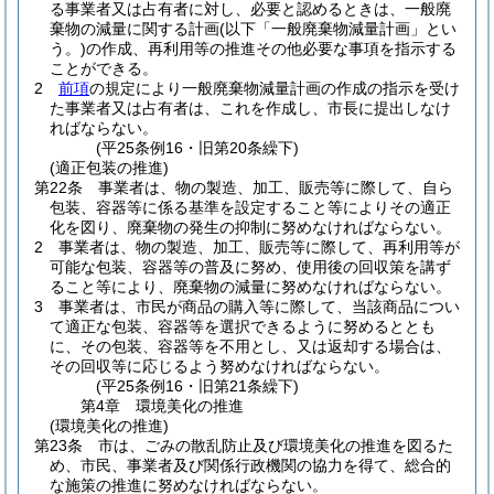
る事業者又は占有者に対し、必要と認めるときは、一般廃
棄物の減量に関する計画
(以下「一般廃棄物減量計画」とい
う。)
の作成、再利用等の推進その他必要な事項を指示する
ことができる。
2
前項
の規定により一般廃棄物減量計画の作成の指示を受け
た事業者又は占有者は、これを作成し、市長に提出しなけ
ればならない。
(平25条例16・旧第20条繰下)
(適正包装の推進)
第22条
事業者は、物の製造、加工、販売等に際して、自ら
包装、容器等に係る基準を設定すること等によりその適正
化を図り、廃棄物の発生の抑制に努めなければならない。
2
事業者は、物の製造、加工、販売等に際して、再利用等が
可能な包装、容器等の普及に努め、使用後の回収策を講ず
ること等により、廃棄物の減量に努めなければならない。
3
事業者は、市民が商品の購入等に際して、当該商品につい
て適正な包装、容器等を選択できるように努めるととも
に、その包装、容器等を不用とし、又は返却する場合は、
その回収等に応じるよう努めなければならない。
(平25条例16・旧第21条繰下)
第4章
環境美化の推進
(環境美化の推進)
第23条
市は、ごみの散乱防止及び環境美化の推進を図るた
め、市民、事業者及び関係行政機関の協力を得て、総合的
な施策の推進に努めなければならない。