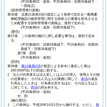
(平20条例32・追加、平25条例16・旧第34条繰下・
一部改正)
(技術管理者の資格)
第36条
法第21条第3項の規定により条例で定める一般廃棄
物処理施設の維持管理に関する技術上の業務を担当させる
ため配置する技術管理者の資格は、規則で定める。
(平25条例16・追加・旧第35条繰下)
(委任)
第37条
この条例の施行に関し必要な事項は、規則で定め
る。
(平20条例32・旧第34条繰下、平25条例16・旧第35
条繰下・旧第36条繰下)
第7章
罰則
(平25条例16・追加)
(罰則)
第38条
第13条第2項
の規定による命令に違反した者は、
200,000円以下の罰金に処する。
2
法人の代表者又は法人若しくは人の代理人、使用人その他
の従業者が、その法人又は人の業務に関して、
前項
の違反
行為をしたときは、行為者を罰するほか、その法人又は人
に対しても、
同項
の刑を科する。
(平25条例16・追加)
付
則
(施行期日)
1
この条例は、平成16年10月1日から施行する。
ただし、
第