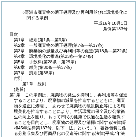
○野洲市廃棄物の適正処理及び再利用並びに環境美化に
関する条例
平成16年10月1日
条例第133号
目次
第1章
総則
(第1条―第6条)
第2章
一般廃棄物の適正処理
(第7条―第17条)
第3章
廃棄物の減量及び再利用等の促進
(第18条―第22条)
第4章
環境美化の推進
(第23条―第27条)
第5章
手数料
(第28条・第29条)
第6章
雑則
(第30条―第37条)
第7章
罰則
(第38条)
付則
第1章
総則
(趣旨)
第1条
この条例は、廃棄物の発生を抑制し、再利用等を促進
することにより、廃棄物の減量を推進するとともに、廃棄
物を適正に処理し、あわせて廃棄物の散乱防止等による環
境美化を推進することにより、生活環境の保全及び公衆衛
生の向上を図り、もって市民の健康で快適な生活を確保す
ることを目的とし、廃棄物の処理及び清掃に関する法律
(昭
和45年法律第137号。以下「法」という。)
、容器包装に係
る分別収集及び再商品化の促進等に関する法律
(平成7年法