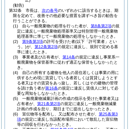
正)
(勧告)
第32条
市長は、
次の各号
のいずれかに該当するときは、期
限を定めて、改善その他必要な措置を講ずべき旨の勧告を
行うことができる。
(1)
自ら一般廃棄物の処理を行った者が、
第8条第2項
の規
定に違反し一般廃棄物処理基準又は特別管理一般廃棄物
処理基準に準じて一般廃棄物の処理をしなかったとき。
(2)
第9条第3項
の許可を受けた者
(以下「許可業者」とい
う。)
が、
第12条第2項
の規定に違反し、規則で定める基
準に達したとき。
(3)
事業者及び占有者が、
第14条
の規定に違反し事業系一
般廃棄物を保管基準に従わず適正な保管をしなかったと
き。
(4)
自己の所有する建物を他人の居住若しくは事業の用に
供するため現に賃貸している者若しくは賃貸しようとす
る者又はその賃貸をあっ旋し、若しくはその建物の管理
を請け負う者が
第16条
の規定に違反し賃借人に対して必
要な周知をしなかったとき。
(5)
一般廃棄物減量計画の作成の指示を受けた事業者又は
占有者が、
第21条第2項
の規定に違反し一般廃棄物減量
計画の作成を怠り、期日までに提出しなかったとき。
(6)
宣伝物等を配布し、又は配布させた者が、
第25条第3
項
の規定に違反し当該配布場所において散乱した宣伝物
等の回収を行わなかったとき。