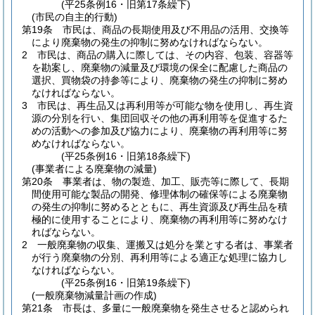
(平25条例16・旧第17条繰下)
(市民の自主的行動)
第19条
市民は、商品の長期使用及び不用品の活用、交換等
により廃棄物の発生の抑制に努めなければならない。
2
市民は、商品の購入に際しては、その内容、包装、容器等
を勘案し、廃棄物の減量及び環境の保全に配慮した商品の
選択、買物袋の持参等により、廃棄物の発生の抑制に努め
なければならない。
3
市民は、再生品又は再利用等が可能な物を使用し、再生資
源の分別を行い、集団回収その他の再利用等を促進するた
めの活動への参加及び協力により、廃棄物の再利用等に努
めなければならない。
(平25条例16・旧第18条繰下)
(事業者による廃棄物の減量)
第20条
事業者は、物の製造、加工、販売等に際して、長期
間使用可能な製品の開発、修理体制の確保等による廃棄物
の発生の抑制に努めるとともに、再生資源及び再生品を積
極的に使用することにより、廃棄物の再利用等に努めなけ
ればならない。
2
一般廃棄物の収集、運搬又は処分を業とする者は、事業者
が行う廃棄物の分別、再利用等による適正な処理に協力し
なければならない。
(平25条例16・旧第19条繰下)
(一般廃棄物減量計画の作成)
第21条
市長は、多量に一般廃棄物を発生させると認められ