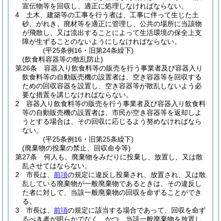
宣伝物等を回収し、適正に処理しなければならない。
4
土木、建築等の工事を行う者は、工事に伴って生じた土
砂、がれき、廃材等を適正に管理し、公共の場所に当該物
が飛散し、又は流出することによって生活環境の保全上支
障が生ずることのないようにしなければならない。
(平25条例16・旧第24条繰下)
(飲食料容器等の散乱防止)
第26条
容器入り飲食料等の販売を行う事業者及び容器入り
飲食料等の自動販売機の設置者は、空き容器等を回収する
ための回収容器を設置し、空き容器等が散乱しないよう必
要な措置を講じなければならない。
2
容器入り飲食料等の販売を行う事業者及び容器入り飲食料
等の自動販売機の設置者は、市民が空き容器等を返却しよ
うとする場合は、その回収に応じるよう努めなければなら
ない。
(平25条例16・旧第25条繰下)
(廃棄物の投棄の禁止、回収命令等)
第27条
何人も、廃棄物をみだりに投棄し、放置し、又は散
乱させてはならない。
2
市長は、
前項
の規定に違反し投棄され、放置され、又は散
乱している廃棄物が一般廃棄物であるときは、その違反し
た者に対して、当該一般廃棄物の回収を命ずることができ
る。
3
市長は、
前項
の規定に該当する場合であって、回収を命ず
るべき者が明らかでなく、かつ、当該一般廃棄物を放置し