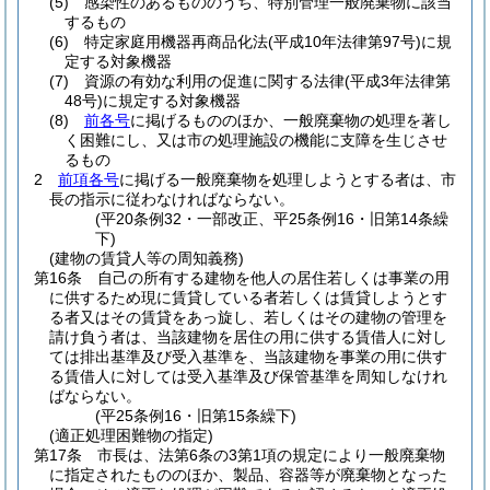
(5)
感染性のあるもののうち、特別管理一般廃棄物に該当
するもの
(6)
特定家庭用機器再商品化法
(平成10年法律第97号)
に規
定する対象機器
(7)
資源の有効な利用の促進に関する法律
(平成3年法律第
48号)
に規定する対象機器
(8)
前各号
に掲げるもののほか、一般廃棄物の処理を著し
く困難にし、又は市の処理施設の機能に支障を生じさせ
るもの
2
前項各号
に掲げる一般廃棄物を処理しようとする者は、市
長の指示に従わなければならない。
(平20条例32・一部改正、平25条例16・旧第14条繰
下)
(建物の賃貸人等の周知義務)
第16条
自己の所有する建物を他人の居住若しくは事業の用
に供するため現に賃貸している者若しくは賃貸しようとす
る者又はその賃貸をあっ旋し、若しくはその建物の管理を
請け負う者は、当該建物を居住の用に供する賃借人に対し
ては排出基準及び受入基準を、当該建物を事業の用に供す
る賃借人に対しては受入基準及び保管基準を周知しなけれ
ばならない。
(平25条例16・旧第15条繰下)
(適正処理困難物の指定)
第17条
市長は、法第6条の3第1項の規定により一般廃棄物
に指定されたもののほか、製品、容器等が廃棄物となった