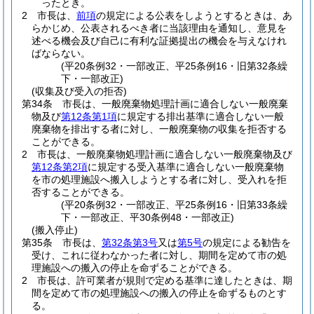
ったとき。
2
市長は、
前項
の規定による公表をしようとするときは、あ
らかじめ、公表されるべき者に当該理由を通知し、意見を
述べる機会及び自己に有利な証拠提出の機会を与えなけれ
ばならない。
(平20条例32・一部改正、平25条例16・旧第32条繰
下・一部改正)
(収集及び受入の拒否)
第34条
市長は、一般廃棄物処理計画に適合しない一般廃棄
物及び
第12条第1項
に規定する排出基準に適合しない一般
廃棄物を排出する者に対し、一般廃棄物の収集を拒否する
ことができる。
2
市長は、一般廃棄物処理計画に適合しない一般廃棄物及び
第12条第2項
に規定する受入基準に適合しない一般廃棄物
を市の処理施設へ搬入しようとする者に対し、受入れを拒
否することができる。
(平20条例32・一部改正、平25条例16・旧第33条繰
下・一部改正、平30条例48・一部改正)
(搬入停止)
第35条
市長は、
第32条第3号
又は
第5号
の規定による勧告を
受け、これに従わなかった者に対し、期間を定めて市の処
理施設への搬入の停止を命ずることができる。
2
市長は、許可業者が規則で定める基準に達したときは、期
間を定めて市の処理施設への搬入の停止を命ずるものとす
る。