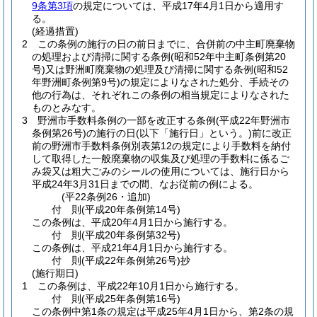
9条第3項
の規定については、平成17年4月1日から適用す
る。
(経過措置)
2
この条例の施行の日の前日までに、合併前の中主町廃棄物
の処理および清掃に関する条例
(昭和52年中主町条例第20
号)
又は野洲町廃棄物の処理及び清掃に関する条例
(昭和52
年野洲町条例第9号)
の規定によりなされた処分、手続その
他の行為は、それぞれこの条例の相当規定によりなされた
ものとみなす。
3
野洲市手数料条例の一部を改正する条例
(平成22年野洲市
条例第26号)
の施行の日
(以下「施行日」という。)
前に改正
前の野洲市手数料条例別表第12の規定により手数料を納付
して取得した一般廃棄物の収集及び処理の手数料に係るご
み袋又は粗大ごみのシールの使用については、施行日から
平成24年3月31日までの間、なお従前の例による。
(平22条例26・追加)
付
則
(平成20年
条例第14号)
この条例は、平成20年4月1日から施行する。
付
則
(平成20年
条例第32号)
この条例は、平成21年4月1日から施行する。
付
則
(平成22年
条例第26号)
抄
(施行期日)
1
この条例は、平成22年10月1日から施行する。
付
則
(平成25年
条例第16号)
この条例中第1条の規定は平成25年4月1日から、第2条の規