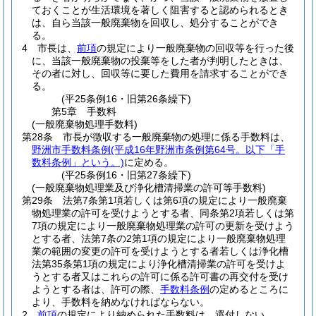
ておくことが生活環境を著しく阻害すると認められるとき
は、自ら当該一般廃棄物を回収し、処分することができ
る。
4
市長は、
前項
の規定により一般廃棄物の回収等を行った後
に、当該一般廃棄物の投棄等をした者が判明したときは、
その者に対し、回収等に要した費用を請求することができ
る。
(平25条例16・旧第26条繰下)
第5章
手数料
(一般廃棄物処理手数料)
第28条
市長が徴収する一般廃棄物の処理に係る手数料は、
野洲市手数料条例
(平成16年野洲市条例第64号。以下「手
数料条例」という。)
に定める。
(平25条例16・旧第27条繰下)
(一般廃棄物処理業及び浄化槽清掃業の許可等手数料)
第29条
法第7条第1項若しくは第6項の規定により一般廃棄
物処理業の許可を受けようとする者、同条第2項若しくは第
7項の規定により一般廃棄物処理業の許可の更新を受けよう
とする者、法第7条の2第1項の規定により一般廃棄物処理
業の範囲の変更の許可を受けようとする者若しくは浄化槽
法第35条第1項の規定により浄化槽清掃業の許可を受けよ
うとする者又はこれらの許可に係る許可書の再交付を受け
ようとする者は、許可の際、
手数料条例
の定めるところに
より、手数料を納めなければならない。
2
前項
の規定により納められた手数料は、還付しない。