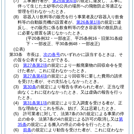
(7)
工事施行者が、
第25条第4項
の規定に違反し、工事に
伴って生じた土砂等の公共の場所への飛散防止等適正な
管理を行わなかったとき。
(8)
容器入り飲料等の販売を行う事業者及び容器入り飲食
料等の自動販売機の設置者が、
第26条第1項
の規定に違
反し、その販売に係る飲食料等の空き容器等の散乱防止
に必要な措置を講じなかったとき。
(平20条例32・一部改正、平25条例16・旧第31条繰
下・一部改正、平30条例48・一部改正)
(公表)
第33条
市長は、
次の各号
のいずれかに該当するときは、そ
の旨を公表することができる。
(1)
第27条第2項
の規定により一般廃棄物の回収命令を受
けた者が、これに従わなかったとき。
(2)
第27条第4項
の規定により回収等に要した費用の請求
を受けた者が、その支払をしなかったとき。
(3)
第30条
の規定により報告を求められた者が、正当な理
由なくこれに従わなかったとき、又は虚偽の報告を行っ
たとき。
(4)
第31条第1項
の規定により立入調査を受ける者が、正
当な理由なくこれを拒み、妨げ、又は忌避したとき。
(5)
許可業者に対して、法第7条の3の規定による事業の停
止の命令、法第7条の4の規定による許可の取消し又は
第
35条
の規定による搬入の停止の命令を行ったとき。
(6)
前条
の規定により勧告を受けた者が、これに従わなか