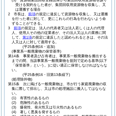
(3)
資源物集団回収登録団体から集団回収用資源物を譲り
受ける契約をした者が、集団回収用資源物を収集し、又
は運搬する場合
2
市長は、
前項
の規定に違反して資源物を収集し、又は運搬
を行った者に対して、更にこれらの行為を行わないよう命
ずることができる。
3
前項
の規定は、法人の代表者又は法人若しくは人の代理
人、使用人その他の従業者が、その法人又は人の業務に関
して、
第1項
の規定に違反したと認められるときは、その法
人又は人に対して適用する。
(平25条例16・追加)
(事業系一般廃棄物の保管基準)
第14条
事業者及び占有者は、事業系一般廃棄物を搬出する
までの間、当該事業系一般廃棄物を規則で定める基準
(以下
「保管基準」という。)
に従い適正に保管しなければならな
い。
(平25条例16・旧第13条繰下)
(処理除外物)
第15条
次に掲げる一般廃棄物は、市が行う家庭廃棄物の収
集に際して排出し、又は市の処理施設に搬入してはならな
い。
(1)
有害性のあるもの
(2)
危険性のあるもの
(3)
爆発性、発火性又は引火性のあるもの
(4)
著しく悪臭を発するもの