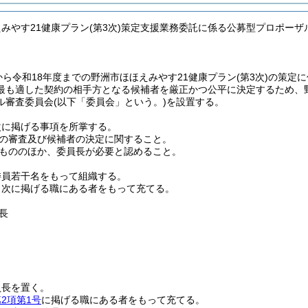
えみやす21健康プラン(第3次)策定支援業務委託に係る公募型プロポー
から令和18年度までの野洲市ほほえみやす21健康プラン
(第3次)
の策定に
最も適した契約の相手方となる候補者を厳正かつ公平に決定するため、野
ル審査委員会
(以下「委員会」という。)
を設置する。
次に掲げる事項を所掌する。
の審査及び候補者の決定に関すること。
もののほか、委員長が必要と認めること。
委員若干名をもって組織する。
、次に掲げる職にある者をもって充てる。
長
員長を置く。
2項第1号
に掲げる職にある者をもって充てる。