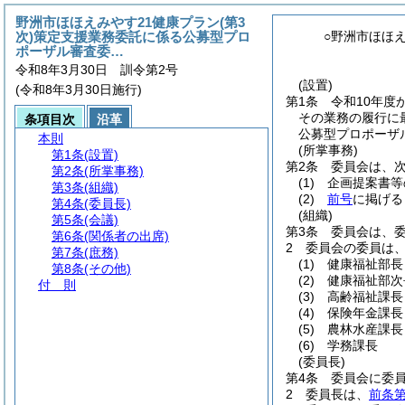
野洲市ほほえみやす21健康プラン(第3
次)策定支援業務委託に係る公募型プロ
○野洲市ほほ
ポーザル審査委…
令和8年3月30日 訓令第2号
(設置)
(令和8年3月30日施行)
第1条
令和10年度
その業務の履行に
条項目次
沿革
公募型プロポーザ
本則
(所掌事務)
第1条
(設置)
第2条
委員会は、
第2条
(所掌事務)
(1)
企画提案書等
第3条
(組織)
(2)
前号
に掲げる
第4条
(委員長)
(組織)
第5条
(会議)
第3条
委員会は、
第6条
(関係者の出席)
2
委員会の委員は
第7条
(庶務)
(1)
健康福祉部長
第8条
(その他)
(2)
健康福祉部次
付 則
(3)
高齢福祉課長
(4)
保険年金課長
(5)
農林水産課長
(6)
学務課長
(委員長)
第4条
委員会に委
2
委員長は、
前条第