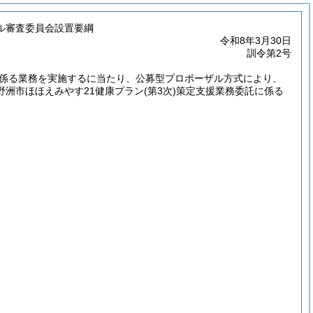
ザル審査委員会設置要綱
令和8年3月30日
訓令第2号
係る業務を実施するに当たり、公募型プロポーザル方式により、
洲市ほほえみやす21健康プラン
(第3次)
策定支援業務委託に係る