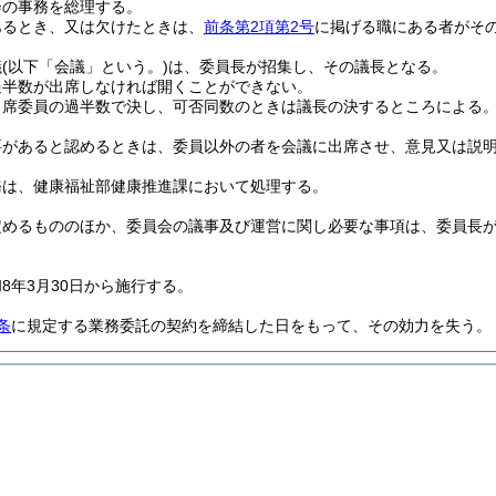
会の事務を総理する。
あるとき、又は欠けたときは、
前条第2項第2号
に掲げる職にある者がそ
議
(以下「会議」という。)
は、委員長が招集し、その議長となる。
過半数が出席しなければ開くことができない。
出席委員の過半数で決し、可否同数のときは議長の決するところによる
要があると認めるときは、委員以外の者を会議に出席させ、意見又は説
務は、健康福祉部健康推進課において処理する。
定めるもののほか、委員会の議事及び運営に関し必要な事項は、委員長
8年3月30日から施行する。
条
に規定する業務委託の契約を締結した日をもって、その効力を失う。