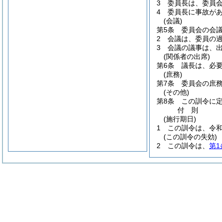
3
委員長は、委員
4
委員長に事故が
(会議)
第5条
委員会の会
2
会議は、委員の
3
会議の議事は、
(関係者の出席)
第6条
議長は、必
(庶務)
第7条
委員会の庶
(その他)
第8条
この訓令に
付
則
(施行期日)
1
この訓令は、令和
(この訓令の失効)
2
この訓令は、
第1