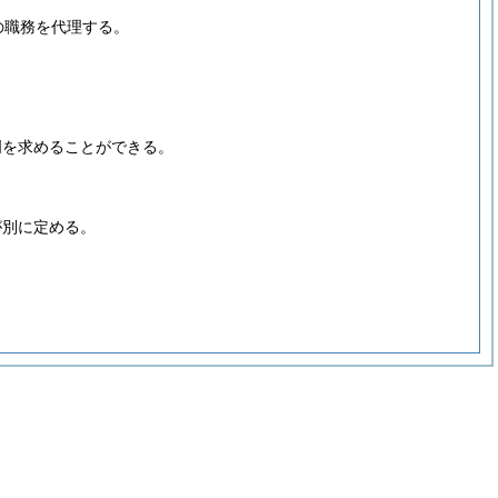
の職務を代理する。
。
明を求めることができる。
が別に定める。