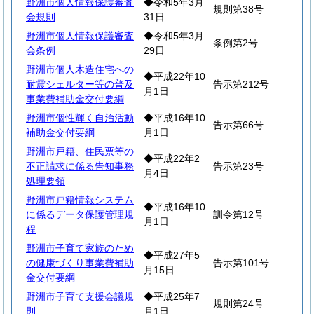
野洲市個人情報保護審査
◆令和5年3月
規則第38号
会規則
31日
野洲市個人情報保護審査
◆令和5年3月
条例第2号
会条例
29日
野洲市個人木造住宅への
◆平成22年10
耐震シェルター等の普及
告示第212号
月1日
事業費補助金交付要綱
野洲市個性輝く自治活動
◆平成16年10
告示第66号
補助金交付要綱
月1日
野洲市戸籍、住民票等の
◆平成22年2
不正請求に係る告知事務
告示第23号
月4日
処理要領
野洲市戸籍情報システム
◆平成16年10
に係るデータ保護管理規
訓令第12号
月1日
程
野洲市子育て家族のため
◆平成27年5
の健康づくり事業費補助
告示第101号
月15日
金交付要綱
野洲市子育て支援会議規
◆平成25年7
規則第24号
則
月1日