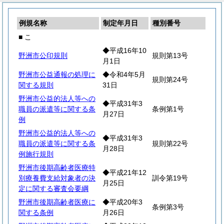
例規名称
制定年月日
種別番号
■ こ
◆平成16年10
野洲市公印規則
規則第13号
月1日
野洲市公益通報の処理に
◆令和4年5月
規則第24号
関する規則
31日
野洲市公益的法人等への
◆平成31年3
職員の派遣等に関する条
条例第1号
月27日
例
野洲市公益的法人等への
◆平成31年3
職員の派遣等に関する条
規則第22号
月28日
例施行規則
野洲市後期高齢者医療特
◆平成21年12
別療養費支給対象者の決
訓令第19号
月25日
定に関する審査会要綱
野洲市後期高齢者医療に
◆平成20年3
条例第3号
関する条例
月26日