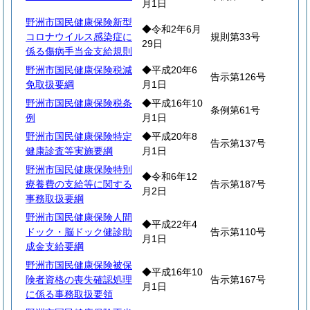
月1日
野洲市国民健康保険新型
◆令和2年6月
コロナウイルス感染症に
規則第33号
29日
係る傷病手当金支給規則
野洲市国民健康保険税減
◆平成20年6
告示第126号
免取扱要綱
月1日
野洲市国民健康保険税条
◆平成16年10
条例第61号
例
月1日
野洲市国民健康保険特定
◆平成20年8
告示第137号
健康診査等実施要綱
月1日
野洲市国民健康保険特別
◆令和6年12
療養費の支給等に関する
告示第187号
月2日
事務取扱要綱
野洲市国民健康保険人間
◆平成22年4
ドック・脳ドック健診助
告示第110号
月1日
成金支給要綱
野洲市国民健康保険被保
◆平成16年10
険者資格の喪失確認処理
告示第167号
月1日
に係る事務取扱要領