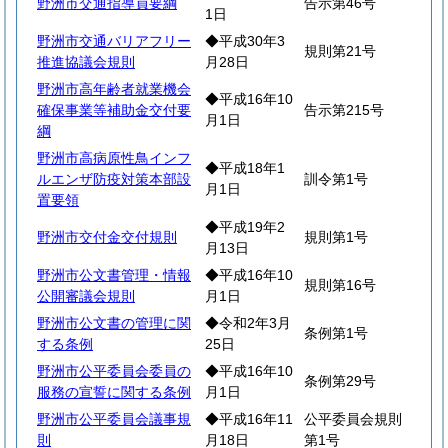
野洲市交通指導員要綱
告示第46号
1日
野洲市交通バリアフリー
◆平成30年3
規則第21号
推進協議会規則
月28日
野洲市高年齢者就業機会
◆平成16年10
確保事業等補助金交付要
告示第215号
月1日
綱
野洲市高病原性鳥インフ
◆平成18年1
ルエンザ防疫対策本部設
訓令第1号
月1日
置要領
◆平成19年2
野洲市交付金交付規則
規則第1号
月13日
野洲市公文書管理・情報
◆平成16年10
規則第16号
公開審議会規則
月1日
野洲市公文書の管理に関
◆令和2年3月
条例第1号
する条例
25日
野洲市公平委員会委員の
◆平成16年10
条例第29号
服務の宣誓に関する条例
月1日
野洲市公平委員会議事規
◆平成16年11
公平委員会規則
則
月18日
第1号