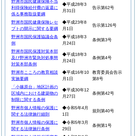
野洲市国民健康保険不当
◆平成28年3
利得保険給付費の返還に
告示第62号
月31日
係る事務取扱要綱
野洲市国民健康保険レセ
◆平成23年8
告示第126号
プトの開示に関する要綱
月1日
野洲市国民保護協議会条
◆平成18年3
条例第3号
例
月24日
野洲市国民保護対策本部
◆平成18年3
及び野洲市緊急対処事態
条例第4号
月24日
対策本部条例
野洲市こころの教育相談
◆平成16年10
教育委員会告示
実施要綱
月1日
第8号
「小篠原台」地区計画の
◆平成30年12
区域内における建築物の
条例第42号
月27日
制限に関する条例
野洲市個人情報の保護に
◆令和5年4月
規則第40号
関する法律施行細則
1日
野洲市個人情報の保護に
◆令和5年3月
条例第1号
関する法律施行条例
29日