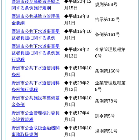
野洲市後期高齢者医療に
◆平成20年12
規則第58号
関する条例施行規則
月15日
野洲市公共基準点管理保
◆平成19年8
告示第133号
全要綱
月1日
野洲市公共下水道事業受
◆平成16年10
条例第161号
益者負担に関する条例
月1日
野洲市公共下水道事業受
◆平成29年2
企業管理規程第
益者負担に関する条例施
月13日
6号
行規程
野洲市公共下水道使用料
◆平成16年10
条例第160号
条例
月1日
野洲市公共下水道使用料
◆平成29年2
企業管理規程第
条例施行規程
月13日
5号
野洲市公共施設等整備基
◆平成16年10
条例第78号
金条例
月1日
野洲市公金管理検討委員
◆平成17年4
訓令第5号
会設置規程
月1日
野洲市公金取扱金融機関
◆平成16年10
規則第51号
事務取扱規則
月1日