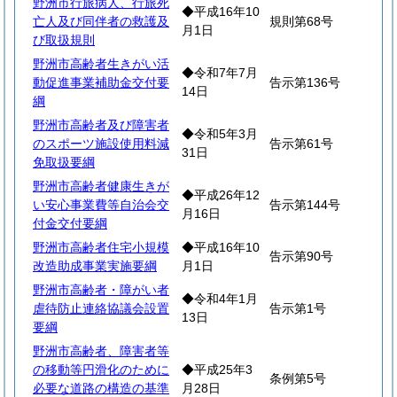
野洲市行旅病人、行旅死
◆平成16年10
亡人及び同伴者の救護及
規則第68号
月1日
び取扱規則
野洲市高齢者生きがい活
◆令和7年7月
動促進事業補助金交付要
告示第136号
14日
綱
野洲市高齢者及び障害者
◆令和5年3月
のスポーツ施設使用料減
告示第61号
31日
免取扱要綱
野洲市高齢者健康生きが
◆平成26年12
い安心事業費等自治会交
告示第144号
月16日
付金交付要綱
野洲市高齢者住宅小規模
◆平成16年10
告示第90号
改造助成事業実施要綱
月1日
野洲市高齢者・障がい者
◆令和4年1月
虐待防止連絡協議会設置
告示第1号
13日
要綱
野洲市高齢者、障害者等
の移動等円滑化のために
◆平成25年3
条例第5号
必要な道路の構造の基準
月28日