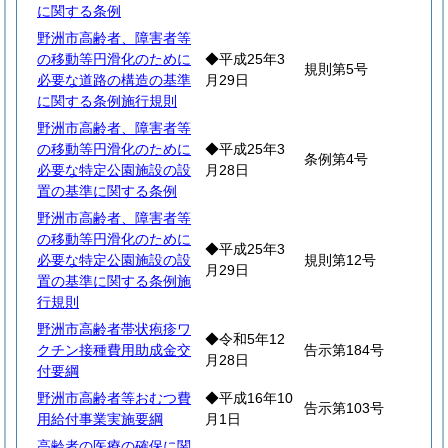
に関する条例
野洲市高齢者、障害者等
の移動等円滑化のために
◆平成25年3
規則第5号
必要な道路の構造の基準
月29日
に関する条例施行規則
野洲市高齢者、障害者等
の移動等円滑化のために
◆平成25年3
条例第4号
必要な特定公園施設の設
月28日
置の基準に関する条例
野洲市高齢者、障害者等
の移動等円滑化のために
◆平成25年3
必要な特定公園施設の設
規則第12号
月29日
置の基準に関する条例施
行規則
野洲市高齢者帯状疱疹ワ
◆令和5年12
クチン接種費用助成金交
告示第184号
月28日
付要綱
野洲市高齢者等おむつ費
◆平成16年10
告示第103号
用給付事業実施要綱
月1日
高齢者の医療の確保に関