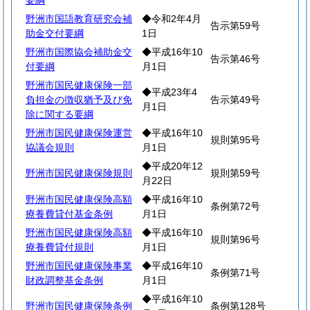
要綱
野洲市国語教育研究会補
◆令和2年4月
告示第59号
助金交付要綱
1日
野洲市国際協会補助金交
◆平成16年10
告示第46号
付要綱
月1日
野洲市国民健康保険一部
◆平成23年4
負担金の徴収猶予及び免
告示第49号
月1日
除に関する要綱
野洲市国民健康保険運営
◆平成16年10
規則第95号
協議会規則
月1日
◆平成20年12
野洲市国民健康保険規則
規則第59号
月22日
野洲市国民健康保険高額
◆平成16年10
条例第72号
療養費貸付基金条例
月1日
野洲市国民健康保険高額
◆平成16年10
規則第96号
療養費貸付規則
月1日
野洲市国民健康保険事業
◆平成16年10
条例第71号
財政調整基金条例
月1日
◆平成16年10
野洲市国民健康保険条例
条例第128号