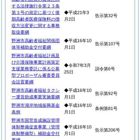
する法律施行令第２３条
第３号の規定に基づく後
◆平成21年3
告示第32号
期高齢者医療保険料の徴
月2日
収方法変更に関する事務
取扱要綱
野洲市高齢者福祉関係団
◆平成16年10
告示第107号
体等補助金交付要綱
月1日
野洲市高齢者福祉計画及
び介護保険事業計画策定
◆令和7年3月
支援業務委託に係る公募
訓令第6号
25日
型プロポーザル審査委員
会設置要綱
野洲市高齢者福祉タクシ
◆平成16年10
告示第92号
ー運賃助成事業実施要綱
月1日
野洲市湖岸地域振興基金
◆平成16年10
条例第81号
条例
月1日
野洲市国営造成施設管理
体制整備促進事業（管理
◆平成16年10
告示第206号
体制整備型）補助金交付
月1日