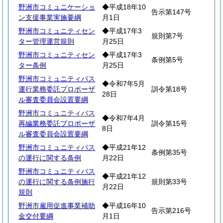
野洲市コミュニケーショ
◆平成18年10
告示第147号
ン支援事業実施要綱
月1日
野洲市コミュニティセン
◆平成17年3
規則第7号
ター管理運営規則
月25日
野洲市コミュニティセン
◆平成17年3
条例第5号
ター条例
月25日
野洲市コミュニティバス
◆令和7年5月
運行業務委託プロポーザ
訓令第18号
28日
ル審査委員会設置要綱
野洲市コミュニティバス
◆令和7年4月
再編業務委託プロポーザ
訓令第15号
8日
ル審査委員会設置要綱
野洲市コミュニティバス
◆平成21年12
条例第35号
の運行に関する条例
月22日
野洲市コミュニティバス
◆平成21年12
の運行に関する条例施行
規則第33号
月22日
規則
野洲市雇用促進事業補助
◆平成16年10
告示第216号
金交付要綱
月1日