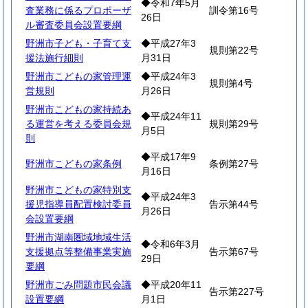
◆令和7年5月
査業務に係るプロポーザ
訓令第16号
26日
ル審査委員会設置要綱
野洲市子ども・子育て支
◆平成27年3
規則第22号
援法施行細則
月31日
野洲市こどもの家管理運
◆平成24年3
規則第4号
営規則
月26日
野洲市こどもの家持続あ
◆平成24年11
る運営を考える委員会規
規則第29号
月5日
則
◆平成17年9
野洲市こどもの家条例
条例第27号
月16日
野洲市こどもの家特別支
◆平成24年3
援児指導員配置検討委員
告示第44号
月26日
会設置要綱
野洲市湖南圏域地域生活
◆令和6年3月
支援拠点等整備事業実施
告示第67号
29日
要綱
野洲市ごみ問題市民会議
◆平成20年11
告示第227号
設置要綱
月1日