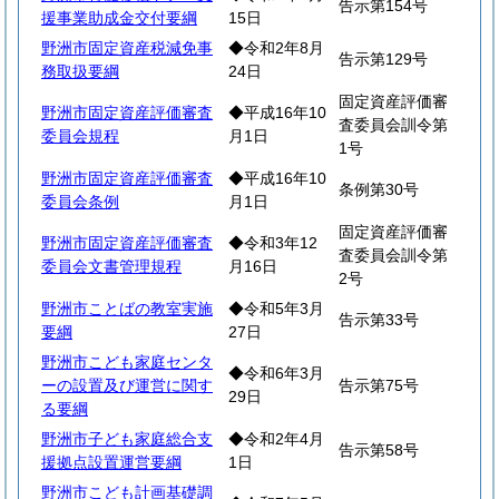
告示第154号
援事業助成金交付要綱
15日
野洲市固定資産税減免事
◆令和2年8月
告示第129号
務取扱要綱
24日
固定資産評価審
野洲市固定資産評価審査
◆平成16年10
査委員会訓令第
委員会規程
月1日
1号
野洲市固定資産評価審査
◆平成16年10
条例第30号
委員会条例
月1日
固定資産評価審
野洲市固定資産評価審査
◆令和3年12
査委員会訓令第
委員会文書管理規程
月16日
2号
野洲市ことばの教室実施
◆令和5年3月
告示第33号
要綱
27日
野洲市こども家庭センタ
◆令和6年3月
ーの設置及び運営に関す
告示第75号
29日
る要綱
野洲市子ども家庭総合支
◆令和2年4月
告示第58号
援拠点設置運営要綱
1日
野洲市こども計画基礎調