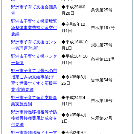
野洲市子育て支援会議条
◆平成25年6
条例第25号
例
月28日
野洲市子育て支援環境緊
◆令和5年12
急整備事業費補助金交付
告示第197号
月1日
要綱
野洲市子育て支援センタ
◆平成16年10
規則第75号
ー管理運営規則
月1日
野洲市子育て支援センタ
◆平成16年10
条例第111号
ー条例
月1日
野洲市子育て世帯への市
指定ごみ袋支給事業(子
◆令和8年3月
告示第54号
育て世帯すくすく応援事
25日
業)実施要綱
野洲市子育て短期支援事
◆平成24年4
告示第46号
業実施要綱
月1日
野洲市骨髄移植後等予防
◆令和5年4月
接種再接種費用助成金交
告示第67号
1日
付要綱
野洲市骨髄移植ドナー支
◆令和2年9月