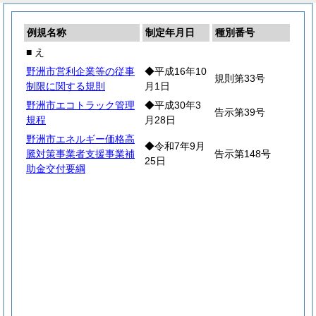
例規名称
制定年月日
種別番号
■ え
野洲市営利企業等の従事
◆平成16年10
規則第33号
制限に関する規則
月1日
野洲市エコトラック管理
◆平成30年3
告示第39号
規程
月28日
野洲市エネルギー価格高
◆令和7年9月
騰対策事業者支援事業補
告示第148号
25日
助金交付要綱