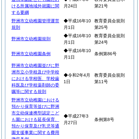
ける所属地域外就園に関
月24日
第21号
する要綱
野洲市立幼稚園管理運営
◆平成16年10
教育委員会規則
規則
月1日
第25号
◆平成16年10
教育委員会規則
野洲市立幼稚園規則
月1日
第24号
◆平成16年10
野洲市立幼稚園条例
条例第86号
月1日
野洲市立幼稚園並びに野
洲市立小学校及び中学校
◆令和2年4月
教育委員会規則
における学校医、学校歯
1日
第11号
科医及び学校薬剤師の委
嘱等に関する規則
野洲市立幼稚園における
預かり保育等並びに野洲
市立幼保連携型認定こど
◆平成27年3
も園における延長保育、
条例第8号
月27日
預かり保育及び乳児等通
園支援事業に関する費用