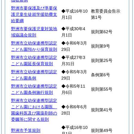
徴収条例
野洲市要保護及び準要保
◆平成16年10
教育委員会告示
護児童生徒就学援助費支
月1日
第1号
給要綱
野洲市要保護児童対策地
◆平成30年4
規則第62号
域協議会規則
月1日
野洲市立幼保連携型認定
◆令和6年3月
規則第9号
こども園預かり保育規則
29日
野洲市立幼保連携型認定
◆平成27年3
規則第25号
こども園延長保育規則
月31日
野洲市立幼保連携型認定
◆令和5年3月
条例第6号
こども園条例
29日
野洲市立幼保連携型認定
◆令和5年11
規則第55号
こども園条例施行規則
月6日
野洲市立幼保連携型認定
こども園における園医、
◆令和6年6月
規則第41号
園歯科医及び園薬剤師の
28日
委嘱等に関する規則
◆平成16年10
野洲市予算規則
規則第49号
月1日