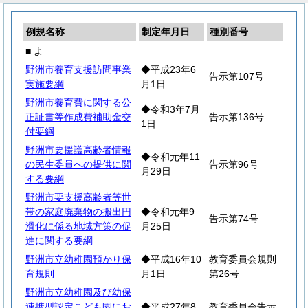
例規名称
制定年月日
種別番号
■ よ
野洲市養育支援訪問事業
◆平成23年6
告示第107号
実施要綱
月1日
野洲市養育費に関する公
◆令和3年7月
正証書等作成費補助金交
告示第136号
1日
付要綱
野洲市要援護高齢者情報
◆令和元年11
の民生委員への提供に関
告示第96号
月29日
する要綱
野洲市要支援高齢者等世
帯の家庭廃棄物の搬出円
◆令和元年9
告示第74号
滑化に係る地域方策の促
月25日
進に関する要綱
野洲市立幼稚園預かり保
◆平成16年10
教育委員会規則
育規則
月1日
第26号
野洲市立幼稚園及び幼保
連携型認定こども園にお
◆平成27年8
教育委員会告示