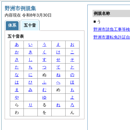
野洲市例規集
例規名称
内容現在 令和8年3月30日
■ う
体系
五十音
野洲市請負工事等検
五十音表
野洲市運転免許証自
あ
い
う
え
お
か
き
く
け
こ
さ
し
す
せ
そ
た
ち
つ
て
と
な
に
ぬ
ね
の
は
ひ
ふ
へ
ほ
ま
み
む
め
も
や
ゆ
よ
ら
り
る
れ
ろ
わ
を
ん