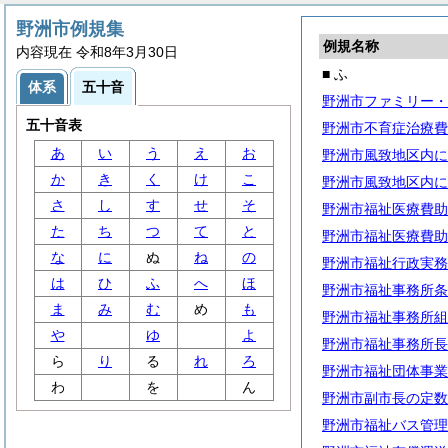
野洲市例規集
例規名称
内容現在 令和8年3月30日
■ ふ
体系
五十音
野洲市ファミリー・
五十音表
野洲市不育症治療費
あ
い
う
え
お
野洲市風致地区内に
か
き
く
け
こ
野洲市風致地区内に
さ
し
す
せ
そ
野洲市福祉医療費助
た
ち
つ
て
と
野洲市福祉医療費助
な
に
ぬ
ね
の
野洲市福祉行政実務
は
ひ
ふ
へ
ほ
野洲市福祉事務所条
ま
み
む
め
も
野洲市福祉事務所組
や
ゆ
よ
野洲市福祉事務所長
ら
り
る
れ
ろ
野洲市福祉団体事業
わ
を
ん
野洲市副市長の定数
野洲市福祉バス管理