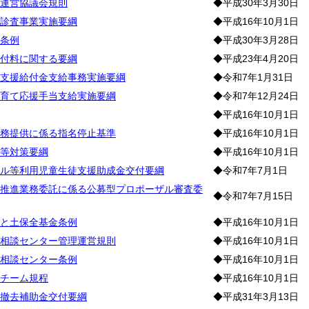
運営協議会規則
◆平成30年3月30日
診査事業実施要綱
◆平成16年10月1日
条例
◆平成30年3月28日
付料に関する要綱
◆平成23年4月20日
支援給付金支給事務実施要綱
◆令和7年1月31日
育て応援手当支給実施要綱
◆令和7年12月24日
◆平成16年10月1日
務提供に係る指名停止基準
◆平成16年10月1日
等対策要綱
◆平成16年10月1日
ル等利用児童生徒支援助成金交付要綱
◆令和7年7月1日
推進業務委託に係る公募型プロポーザル審査委
◆令和7年7月15日
と土保全基金条例
◆平成16年10月1日
相談センター管理運営規則
◆平成16年10月1日
相談センター条例
◆平成16年10月1日
チーム規程
◆平成16年10月1日
撤去補助金交付要綱
◆平成31年3月13日