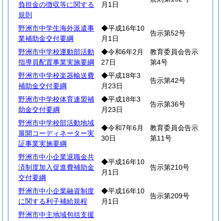
負担金の徴収等に関する
月1日
規則
野洲市中学生海外派遣事
◆平成16年10
告示第52号
業補助金交付要綱
月1日
野洲市中学校運動部活動
◆令和6年2月
教育委員会告示
指導員配置事業実施要綱
27日
第4号
野洲市中学校楽器輸送費
◆平成18年3
告示第42号
補助金交付要綱
月23日
野洲市中学校体育連盟補
◆平成18年3
告示第36号
助金交付要綱
月23日
野洲市中学校部活動地域
◆令和7年6月
教育委員会告示
展開コーディネーター実
30日
第11号
証事業実施要綱
野洲市中小企業退職金共
◆平成16年10
済制度加入促進費補助金
告示第210号
月1日
交付要綱
野洲市中小企業融資制度
◆平成16年10
告示第209号
に関する利子補給規程
月1日
野洲市中主地域包括支援