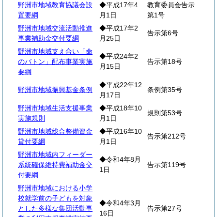
野洲市地域教育協議会設
◆平成17年4
教育委員会告示
置要綱
月1日
第1号
野洲市地域交流活動推進
◆平成17年2
告示第6号
事業補助金交付要綱
月25日
野洲市地域支え合い「命
◆平成24年2
のバトン」配布事業実施
告示第18号
月15日
要綱
◆平成22年12
野洲市地域振興基金条例
条例第35号
月17日
野洲市地域生活支援事業
◆平成18年10
規則第53号
実施規則
月1日
野洲市地域総合整備資金
◆平成16年10
告示第212号
貸付要綱
月1日
野洲市地域内フィーダー
◆令和4年8月
系統確保維持費補助金交
告示第119号
1日
付要綱
野洲市地域における小学
校就学前の子どもを対象
◆令和4年3月
とした多様な集団活動事
告示第27号
16日