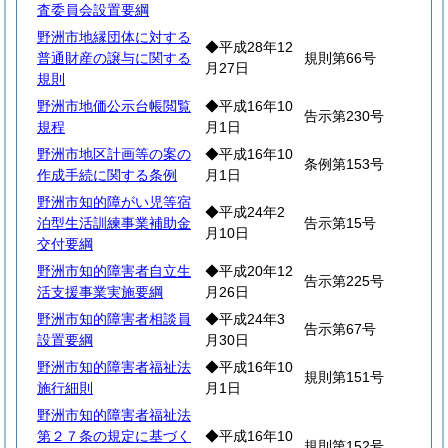
査委員会設置要綱
野洲市地縁団体に対する
◆平成28年12
普通財産の譲与に関する
規則第66号
月27日
規則
野洲市地価公示台帳閲覧
◆平成16年10
告示第230号
規程
月1日
野洲市地区計画等の案の
◆平成16年10
条例第153号
作成手続に関する条例
月1日
野洲市知的障がい児等宿
◆平成24年2
泊型生活訓練事業補助金
告示第15号
月10日
交付要綱
野洲市知的障害者自立生
◆平成20年12
告示第225号
活支援事業実施要綱
月26日
野洲市知的障害者相談員
◆平成24年3
告示第67号
設置要綱
月30日
野洲市知的障害者福祉法
◆平成16年10
規則第151号
施行細則
月1日
野洲市知的障害者福祉法
第２７条の規定に基づく
◆平成16年10
規則第152号