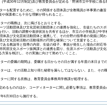
」
(平成30年12月制定)
及び教育委員会が定める「野洲市立中学校に係る
ターを配置するために、その関係する団体及び全教職員が本事業の趣旨
徒や保護者にも十分な理解が得られること。
ーターの職務は、次に掲げるとおりとする。
ーツ活動団体及び文化芸術活動団体との連携を強化し、生徒たちのスポ
を行い、活動の調整や進捗状況を共有するほか、市立の小学校及び中学
団体及び文化芸術活動団体と連携して、その分野の指導者の発掘に関わ
及び文化芸術活動の活動場所の円滑な確保について支援すること。
である教諭等と指導の内容、生徒の様子、事故が発生した場合の対応等
市民部文化スポーツ振興課との連携を図り、生涯スポーツ活動及び文化
る方策を検討し、その実施に向けて努めていくこと。
ーターの委嘱の期間は、委嘱する日からその日が属する年度の末日まで
ーターは、その活動上知り得た秘密を漏らしてはならない。
また、その
ーターに関する庶務は、教育委員会事務局学務課が処理する。
定めるもののほか、コーディネーターに関し必要な事項は、教育委員会
年6月30日から施行する。