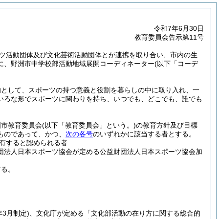
令和7年6月30日
教育委員会告示第11号
ツ活動団体及び文化芸術活動団体とが連携を取り合い、市内の生
に、野洲市中学校部活動地域展開コーディネーター
(以下「コーデ
的として、スポーツの持つ意義と役割を暮らしの中に取り入れ、一
いろな形でスポーツに関わりを持ち、いつでも、どこでも、誰でも
洲市教育委員会
(以下「教育委員会」という。)
の教育方針及び目標
ものであって、かつ、
次の各号
のいずれかに該当する者とする。
有すると認められる者
財団法人日本スポーツ協会が定める公益財団法人日本スポーツ協会加
する。
年3月制定)
、文化庁が定める「文化部活動の在り方に関する総合的