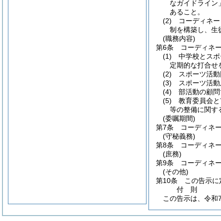
なガイドライン
あること。
(2)
コーディネー
制を構築し、生
(職務内容)
第6条
コーディネ
(1)
中学校とスポ
定期的な打合せ
(2)
スポーツ活動
(3)
スポーツ活動
(4)
部活動の顧問
(5)
教育委員会と
等の整備に関す
(委嘱期間)
第7条
コーディネ
(守秘義務)
第8条
コーディネ
(庶務)
第9条
コーディネ
(その他)
第10条
この告示に
付
則
この告示は、令和7