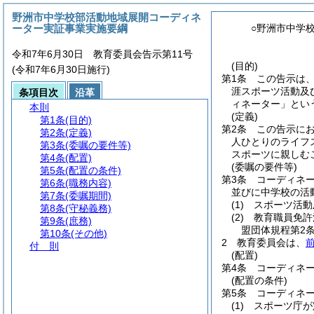
野洲市中学校部活動地域展開コーディネ
ーター実証事業実施要綱
○野洲市中学
令和7年6月30日 教育委員会告示第11号
(目的)
(令和7年6月30日施行)
第1条
この告示は
涯スポーツ活動及
条項目次
沿革
ィネーター」とい
本則
(定義)
第1条
(目的)
第2条
この告示に
第2条
(定義)
人ひとりのライフ
第3条
(委嘱の要件等)
スポーツに親しむ
第4条
(配置)
(委嘱の要件等)
第5条
(配置の条件)
第3条
コーディネ
第6条
(職務内容)
並びに中学校の活
第7条
(委嘱期間)
(1)
スポーツ活動
第8条
(守秘義務)
(2)
教育職員免許
第9条
(庶務)
盟団体規程第2
第10条
(その他)
2
教育委員会は、
付 則
(配置)
第4条
コーディネ
(配置の条件)
第5条
コーディネ
(1)
スポーツ庁が