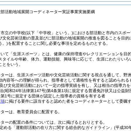
校部活動地域展開コーディネーター実証事業実施要綱
、市立の中学校
(以下「中学校」という。)
における部活動と市内のスポー
び文化芸術活動の普及並びに部活動の地域展開の推進を図ることを目的
う。)
を配置することに関し必要な事項を定めるものとする。
おいて「生涯スポーツ」とは、健康の保持増進やレクリエーションを目
スタイルや年齢、体力、運動技能、興味等に応じて、生涯にわたりいろ
ことをいう。
ーターは、生涯スポーツ活動や文化芸術活動に関する視点を通して、野
動内容等への理解が得られ、指導者として適格性を有すると認められる
及び文化芸術活動において一定の指導実績を有し、又は相当の指導力を
法
(昭和24年法律第147号)
第4条第1項に規定する普通免許状又は公益
条第1号に規定する団体が認定した指導者の資格を有する者
前項
に掲げる要件に該当すると認めた者をコーディネーターとして委嘱
ーターは、教育委員会に配置する。
ーターの配置の条件については、次に掲げるとおりとする。
定める「運動部活動の在り方に関する総合的なガイドライン」
(平成30