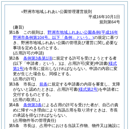
○野洲市地域ふれあい公園管理運営規則
平成16年10月1日
規則第64号
(趣旨)
第1条
この規則は、
野洲市地域ふれあい公園条例
(平成16年
野洲市条例第104号。以下「条例」という。)
の規定に基づ
き、野洲市地域ふれあい公園の管理及び運営に関し必要な
事項を定めるものとする。
(占用許可の申請)
第2条
条例第3条第1項
に規定する許可を受けようとする者
(以下「申請者」という。)
は、占用許可
(変更)
申請書
(
様式
第1号
)
を市長に提出しなければならない。
申請の内容に変
更が生じた場合も、同様とする。
(占用の許可)
第3条
市長は、
前条
に規定する申請書の内容を審査し、支障
がないと認めたときは、占用許可書
(
様式第2号
)
を申請者に
交付するものとする。
(占用の取消し)
第4条
条例第3条
による占用の許可を受けた者が、自己の責
めに帰すべき理由により当該占用を取り消すときは、市長
の承認を得なければならない。
(占用物件等の管理責任)
第5条
市長は、占用中における当該工作物、物件又は施設に