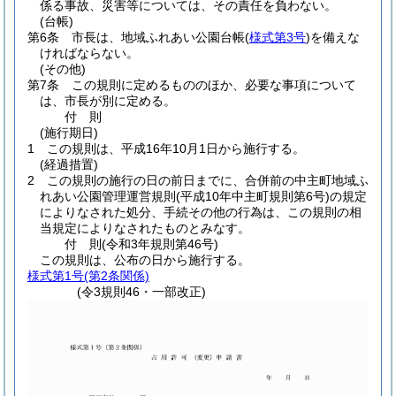
係る事故、災害等については、その責任を負わない。
(台帳)
第6条
市長は、地域ふれあい公園台帳
(
様式第3号
)
を備えな
ければならない。
(その他)
第7条
この規則に定めるもののほか、必要な事項について
は、市長が別に定める。
付
則
(施行期日)
1
この規則は、平成16年10月1日から施行する。
(経過措置)
2
この規則の施行の日の前日までに、合併前の中主町地域ふ
れあい公園管理運営規則
(平成10年中主町規則第6号)
の規定
によりなされた処分、手続その他の行為は、この規則の相
当規定によりなされたものとみなす。
付
則
(令和3年
規則第46号)
この規則は、公布の日から施行する。
様式第1号
(第2条関係)
(令3規則46・一部改正)