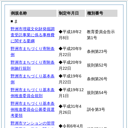
例規名称
制定年月日
種別番号
■ ま
野洲市埋蔵文化財発掘調
◆平成18年2
教育委員会告示
査受託事業に係る事務費
月8日
第1号
に関する要綱
野洲市まちづくり寄附条
◆平成20年9
条例第23号
例
月22日
野洲市まちづくり寄附条
◆平成20年9
規則第52号
例施行規則
月22日
野洲市まちづくり基本条
◆平成19年6
条例第26号
例
月22日
野洲市まちづくり基本条
◆平成19年12
規則第54号
例推進委員会規則
月1日
野洲市まちづくり基本条
◆平成31年4
例推進委員会公募委員選
訓令第3号
月26日
考要領
野洲市マンションの管理
◆令和6年4月