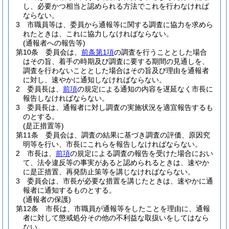
し、必要かつ相当と認められる方法でこれを行わなければ
ならない。
3
市職員等は、委員から通報等に関する調査に協力を求めら
れたときは、これに協力しなければならない。
(通報者への報告等)
第10条
委員会は、
前条第1項
の調査を行うこととした場合
はその旨、着手の時期及び調査に要する期間の見通しを、
調査を行わないこととした場合はその旨及び理由を通報者
に対し、速やかに通知しなければならない。
2
委員長は、
前項
の規定による通知の内容を遅延なく市長に
報告しなければならない。
3
委員長は、通報者に対し調査の実施状況を適宜報告するも
のとする。
(是正措置等)
第11条
委員会は、調査の結果に基づき調査の評価、原因究
明等を行い、市長にこれらを報告しなければならない。
2
市長は、
前項
の規定による調査の報告を受けた場合におい
て、法令違反等の事実があると認められるときは、速やか
に是正措置、再発防止策等を講じなければならない。
3
委員会は、市長が必要な措置を講じたときは、速やかに通
報者に通知するものとする。
(通報者の保護)
第12条
市長は、市職員が通報等をしたことを理由に、通報
者に対して懲戒処分その他の不利益な取扱いをしてはなら
ない。