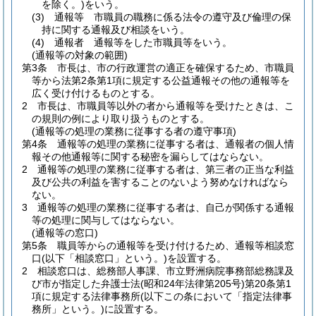
を除く。)
をいう。
(3)
通報等 市職員の職務に係る法令の遵守及び倫理の保
持に関する通報及び相談をいう。
(4)
通報者 通報等をした市職員等をいう。
(通報等の対象の範囲)
第3条
市長は、市の行政運営の適正を確保するため、市職員
等から法第2条第1項に規定する公益通報その他の通報等を
広く受け付けるものとする。
2
市長は、市職員等以外の者から通報等を受けたときは、こ
の規則の例により取り扱うものとする。
(通報等の処理の業務に従事する者の遵守事項)
第4条
通報等の処理の業務に従事する者は、通報者の個人情
報その他通報等に関する秘密を漏らしてはならない。
2
通報等の処理の業務に従事する者は、第三者の正当な利益
及び公共の利益を害することのないよう努めなければなら
ない。
3
通報等の処理の業務に従事する者は、自己が関係する通報
等の処理に関与してはならない。
(通報等の窓口)
第5条
職員等からの通報等を受け付けるため、通報等相談窓
口
(以下「相談窓口」という。)
を設置する。
2
相談窓口は、総務部人事課、市立野洲病院事務部総務課及
び市が指定した弁護士法
(昭和24年法律第205号)
第20条第1
項に規定する法律事務所
(以下この条において「指定法律事
務所」という。)
に設置する。