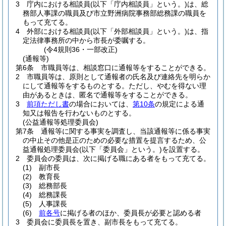
3
庁内における相談員
(以下「庁内相談員」という。)
は、総
務部人事課の職員及び市立野洲病院事務部総務課の職員を
もって充てる。
4
外部における相談員
(以下「外部相談員」という。)
は、指
定法律事務所の中から市長が委嘱する。
(令4規則36・一部改正)
(通報等)
第6条
市職員等は、相談窓口に通報等をすることができる。
2
市職員等は、原則として通報者の氏名及び連絡先を明らか
にして通報等をするものとする。
ただし、やむを得ない理
由があるときは、匿名で通報等をすることができる。
3
前項ただし書
の場合においては、
第10条
の規定による通
知又は報告を行わないものとする。
(公益通報等処理委員会)
第7条
通報等に関する事実を調査し、当該通報等に係る事実
の中止その他是正のための必要な措置を提言するため、公
益通報処理委員会
(以下「委員会」という。)
を設置する。
2
委員会の委員は、次に掲げる職にある者をもって充てる。
(1)
副市長
(2)
教育長
(3)
総務部長
(4)
総務課長
(5)
人事課長
(6)
前各号
に掲げる者のほか、委員長が必要と認める者
3
委員会に委員長を置き、副市長をもって充てる。