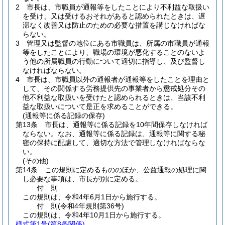
2
市長は、市職員が通報等をしたことにより不利益な取扱い
を受け、又は受けるおそれがあると認められたときは、遅
滞なく改善又は防止のための必要な措置を講じなければな
らない。
3
管理又は監督の地位にある市職員は、所属の市職員が通報
等をしたことにより、職場の環境が悪化することのないよ
う他の所属職員の行動について適切に指導し、及び監督し
なければならない。
4
市長は、市職員以外の通報者が通報等をしたことを理由と
して、その関係する労務提供先の事業者から懲戒処分その
他不利益な取扱いを受けたと認められるときは、当該不利
益な取扱いについて是正を求めることができる。
(通報等に係る記録の保存)
第13条
市長は、通報等に係る記録を10年間保存しなければ
ならない。
なお、通報等に係る記録は、通報等に関する秘
密の保持に配慮して、適切な方法で管理しなければならな
い。
(その他)
第14条
この規則に定めるもののほか、公益通報の処理に関
し必要な事項は、市長が別に定める。
付
則
この規則は、令和4年6月1日から施行する。
付
則
(令和4年
規則第36号)
この規則は、令和4年10月1日から施行する。
様式第1号
(第8条関係)