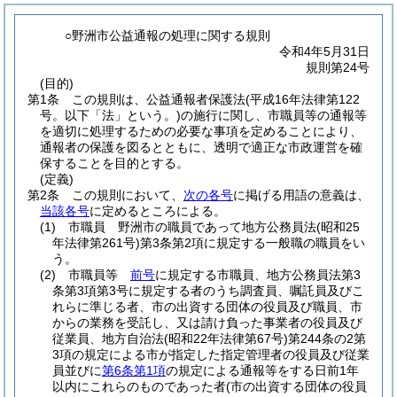
○野洲市公益通報の処理に関する規則
令和4年5月31日
規則第24号
(目的)
第1条
この規則は、公益通報者保護法
(平成16年法律第122
号。以下「法」という。)
の施行に関し、市職員等の通報等
を適切に処理するための必要な事項を定めることにより、
通報者の保護を図るとともに、透明で適正な市政運営を確
保することを目的とする。
(定義)
第2条
この規則において、
次の各号
に掲げる用語の意義は、
当該各号
に定めるところによる。
(1)
市職員 野洲市の職員であって地方公務員法
(昭和25
年法律第261号)
第3条第2項に規定する一般職の職員をい
う。
(2)
市職員等
前号
に規定する市職員、地方公務員法第3
条第3項第3号に規定する者のうち調査員、嘱託員及びこ
れらに準じる者、市の出資する団体の役員及び職員、市
からの業務を受託し、又は請け負った事業者の役員及び
従業員、地方自治法
(昭和22年法律第67号)
第244条の2第
3項の規定による市が指定した指定管理者の役員及び従業
員並びに
第6条第1項
の規定による通報等をする日前1年
以内にこれらのものであった者
(市の出資する団体の役員