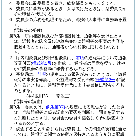
4
委員会に副委員長を置き、総務部長をもって充てる。
5
委員長に事故があるとき、又は欠けたときは、副委員長が
その職務を代理する。
6
委員会の庶務を処理するため、総務部人事課に事務局を置
く。
(通報等の受付)
第8条
庁内相談員及び外部相談員は、通報等を受けたとき
は、通報者の氏名及び連絡先並びに通報等の事実の内容を
把握するとともに、通報者からの相談に応じるものとす
る。
2
庁内相談員及び外部相談員は、
前項
の通報等について通報
等受付票
(
様式第1号
)
を作成し、通報者の同意を得て、速や
かに委員会の事務局に報告するものとする。
3
事務局は、
前項
の規定による報告があったときは、当該通
報等の事実を確認し、公益通報等受付台帳
(
様式第2号
)
に記
入するとともに、通報等受付票により委員長に報告するも
のとする。
(令4規則36・一部改正)
(通報等の調査)
第9条
委員長は、
前条第3項
の規定による報告があったとき
は、当該通報等に係る調査の要否を判断し、調査を要する
と判断したときは、委員会の委員を指名してその調査をさ
せるものとする。
2
調査することを命じられた委員は、その調査の実施に当た
っては、通報等に関する秘密が保持されるよう充分に配慮