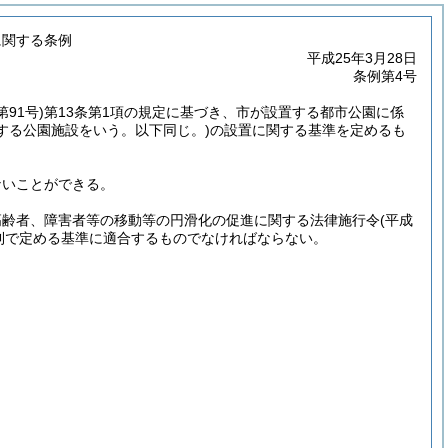
に関する条例
平成25年3月28日
条例第4号
第91号)
第13条第1項の規定に基づき、市が設置する都市公園に係
定する公園施設をいう。以下同じ。)
の設置に関する基準を定めるも
ないことができる。
高齢者、障害者等の移動等の円滑化の促進に関する法律施行令
(平成
則で定める基準に適合するものでなければならない。
。