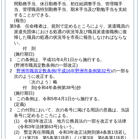
間勤務手当、休日勤務手当、初任給調整手当、管理職手
当、管理職員特別勤務手当、期末手当及び勤勉手当を支給
することができる。
(報告)
第9条
任命権者は、規則で定めるところにより、派遣職員の
派遣先団体における処遇の状況等及び職員派遣後職務に復
帰した職員の処遇の状況等を市長に報告しなければならな
い。
付
則
(施行期日)
1
この条例は、平成31年4月1日から施行する。
(野洲市職員定数条例の一部改正)
2
野洲市職員定数条例
(平成16年野洲市条例第32号)
の一部を
次のように改正する。
〔次のよう〕略
付
則
(令和4年
条例第38号)
抄
(施行期日)
1
この条例は、令和5年4月1日から施行する。
(定義)
2
この付則において、次の各号に掲げる用語の意義は、当該
各号に定めるところによる。
(1)
令和3年改正法 地方公務員法の一部を改正する法律
(令和3年法律第63号)
をいう。
(2)
暫定再任用職員 令和3年改正法附則第4条第1項若し
くは第2項、第5条第1項若しくは第3項、第6条第1項若し