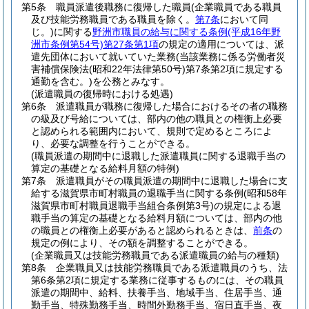
第5条
職員派遣後職務に復帰した職員
(企業職員である職員
及び技能労務職員である職員を除く。
第7条
において同
じ。)
に関する
野洲市職員の給与に関する条例
(平成16年野
洲市条例第54号)
第27条第1項
の規定の適用については、派
遣先団体において就いていた業務
(当該業務に係る労働者災
害補償保険法
(昭和22年法律第50号)
第7条第2項に規定する
通勤を含む。)
を公務とみなす。
(派遣職員の復帰時における処遇)
第6条
派遣職員が職務に復帰した場合におけるその者の職務
の級及び号給については、部内の他の職員との権衡上必要
と認められる範囲内において、規則で定めるところによ
り、必要な調整を行うことができる。
(職員派遣の期間中に退職した派遣職員に関する退職手当の
算定の基礎となる給料月額の特例)
第7条
派遣職員がその職員派遣の期間中に退職した場合に支
給する滋賀県市町村職員の退職手当に関する条例
(昭和58年
滋賀県市町村職員退職手当組合条例第3号)
の規定による退
職手当の算定の基礎となる給料月額については、部内の他
の職員との権衡上必要があると認められるときは、
前条
の
規定の例により、その額を調整することができる。
(企業職員又は技能労務職員である派遣職員の給与の種類)
第8条
企業職員又は技能労務職員である派遣職員のうち、法
第6条第2項に規定する業務に従事するものには、その職員
派遣の期間中、給料、扶養手当、地域手当、住居手当、通
勤手当、特殊勤務手当、時間外勤務手当、宿日直手当、夜