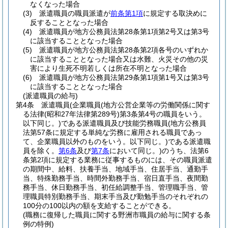
なくなった場合
(3)
派遣職員の職員派遣が
前条第1項
に規定する取決めに
反することとなった場合
(4)
派遣職員が地方公務員法第28条第1項第2号又は第3号
に該当することとなった場合
(5)
派遣職員が地方公務員法第28条第2項各号のいずれか
に該当することとなった場合又は水難、火災その他の災
害により生死不明若しくは所在不明となった場合
(6)
派遣職員が地方公務員法第29条第1項第1号又は第3号
に該当することとなった場合
(派遣職員の給与)
第4条
派遣職員
(企業職員
(地方公営企業等の労働関係に関す
る法律
(昭和27年法律第289号)
第3条第4号の職員をいう。
以下同じ。)
である派遣職員及び技能労務職員
(地方公務員
法第57条に規定する単純な労務に雇用される職員であっ
て、企業職員以外のものをいう。以下同じ。)
である派遣職
員を除く。
第6条
及び
第7条
において同じ。)
のうち、法第6
条第2項に規定する業務に従事するものには、その職員派遣
の期間中、給料、扶養手当、地域手当、住居手当、通勤手
当、特殊勤務手当、時間外勤務手当、宿日直手当、夜間勤
務手当、休日勤務手当、初任給調整手当、管理職手当、管
理職員特別勤務手当、期末手当及び勤勉手当のそれぞれの
100分の100以内の額を支給することができる。
(職務に復帰した職員に関する野洲市職員の給与に関する条
例の特例)