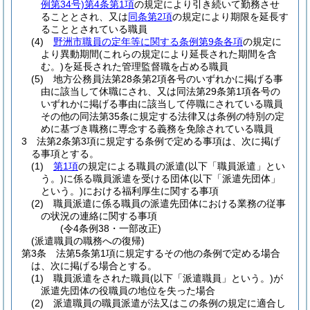
例第34号)
第4条第1項
の規定により引き続いて勤務させ
ることとされ、又は
同条第2項
の規定により期限を延長す
ることとされている職員
(4)
野洲市職員の定年等に関する条例第9条各項
の規定に
より異動期間
(これらの規定により延長された期間を含
む。)
を延長された管理監督職を占める職員
(5)
地方公務員法第28条第2項各号のいずれかに掲げる事
由に該当して休職にされ、又は同法第29条第1項各号の
いずれかに掲げる事由に該当して停職にされている職員
その他の同法第35条に規定する法律又は条例の特別の定
めに基づき職務に専念する義務を免除されている職員
3
法第2条第3項に規定する条例で定める事項は、次に掲げ
る事項とする。
(1)
第1項
の規定による職員の派遣
(以下「職員派遣」とい
う。)
に係る職員派遣を受ける団体
(以下「派遣先団体」
という。)
における福利厚生に関する事項
(2)
職員派遣に係る職員の派遣先団体における業務の従事
の状況の連絡に関する事項
(令4条例38・一部改正)
(派遣職員の職務への復帰)
第3条
法第5条第1項に規定するその他の条例で定める場合
は、次に掲げる場合とする。
(1)
職員派遣をされた職員
(以下「派遣職員」という。)
が
派遣先団体の役職員の地位を失った場合
(2)
派遣職員の職員派遣が法又はこの条例の規定に適合し