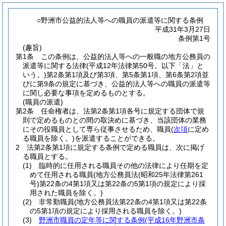
○野洲市公益的法人等への職員の派遣等に関する条例
平成31年3月27日
条例第1号
(趣旨)
第1条
この条例は、公益的法人等への一般職の地方公務員の
派遣等に関する法律
(平成12年法律第50号。以下「法」と
いう。)
第2条第1項及び第3項、第5条第1項、第6条第2項並
びに第9条の規定に基づき、公益的法人等への職員の派遣等
に関し必要な事項を定めるものとする。
(職員の派遣)
第2条
任命権者は、法第2条第1項各号に規定する団体で規
則で定めるものとの間の取決めに基づき、当該団体の業務
にその役職員として専ら従事させるため、職員
(
次項
に定め
る職員を除く。)
を派遣することができる。
2
法第2条第1項に規定する条例で定める職員は、次に掲げ
る職員とする。
(1)
臨時的に任用される職員その他の法律により任期を定
めて任用される職員
(地方公務員法
(昭和25年法律第261
号)
第22条の4第1項又は第22条の5第1項の規定により採
用された職員を除く。)
(2)
非常勤職員
(地方公務員法第22条の4第1項又は第22条
の5第1項の規定により採用される職員を除く。)
(3)
野洲市職員の定年等に関する条例
(平成16年野洲市条