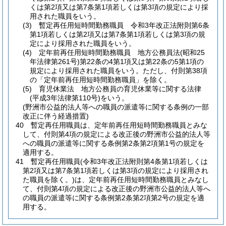
くは第2項又は第7条第1項若しくは第3項の規定により採
用された職員をいう。
(3)
暫定再任用短時間勤務職員 令和3年改正法附則第6条
第1項若しくは第2項又は第7条第1項若しくは第3項の規
定により採用された職員をいう。
(4)
定年前再任用短時間勤務職員 地方公務員法
(昭和25
年法律第261号)
第22条の4第1項又は第22条の5第1項の
規定により採用された職員をいう。
ただし、付則第38項
の「定年前再任用短時間勤務職員」を除く。
(5)
育児休業法 地方公務員の育児休業等に関する法律
(平成3年法律第110号)
をいう。
(野洲市公益的法人等への職員の派遣等に関する条例の一部
改正に伴う経過措置)
40
暫定再任用職員は、定年前再任用短時間勤務職員とみな
して、付則第4項の規定による改正後の野洲市公益的法人等
への職員の派遣等に関する条例第2条第2項第1号の規定を
適用する。
41
暫定再任用職員
(令和3年改正法附則第4条第1項若しくは
第2項又は第7条第1項若しくは第3項の規定により採用され
た職員を除く。)
は、定年前再任用短時間勤務職員とみなし
て、付則第4項の規定による改正後の野洲市公益的法人等へ
の職員の派遣等に関する条例第2条第2項第2号の規定を適
用する。