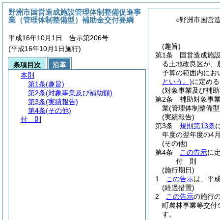
野洲市国営造成施設管理体制整備促進事
業（管理体制整備型）補助金交付要綱
○野洲市国営
平成16年10月1日 告示第206号
(趣旨)
(平成16年10月1日施行)
第1条
国営造成施
る土地改良区が、
条項目次
沿革
予算の範囲内にお
本則
という。)
に定める
第1条
(趣旨)
(対象事業及び補助
第2条
(対象事業及び補助額)
第2条
補助対象事
第3条
(実績報告)
業
(管理体制整備型
第4条
(その他)
(実績報告)
付 則
第3条
規則第13条
年度の翌年度の4
(その他)
第4条
この告示
に
付
則
(施行期日)
1
この告示
は、平成
(経過措置)
2
この告示
の施行
町農林事業等交付
す。