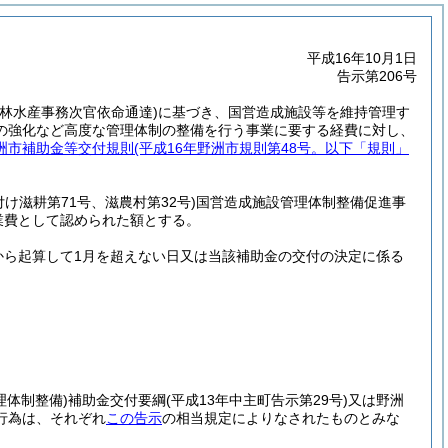
平成16年10月1日
告示第206号
号農林水産事務次官依命通達)
に基づき、国営造成施設等を維持管理す
の強化など高度な管理体制の整備を行う事業に要する経費に対し、
洲市補助金等交付規則
(平成16年野洲市規則第48号。以下「規則」
日付け滋耕第71号、滋農村第32号)
国営造成施設管理体制整備促進事
業費として認められた額とする。
から起算して1月を超えない日又は当該補助金の交付の決定に係る
理体制整備)
補助金交付要綱
(平成13年中主町告示第29号)
又は野洲
行為は、それぞれ
この告示
の相当規定によりなされたものとみな