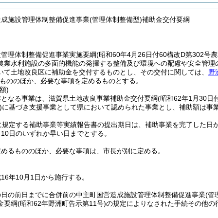
造成施設管理体制整備促進事業(管理体制整備型)補助金交付要綱
設管理体制整備促進事業実施要綱
(昭和60年4月26日付60構改D第302
農業水利施設の多面的機能の発揮する整備及び環境への配慮や安全管理
いて土地改良区に補助金を交付するものとし、その交付に関しては、
野
もののほか、必要な事項を定めるものとする。
額)
業となる事業は、滋賀県土地改良事業補助金交付要綱
(昭和62年1月30
)
に基づき支援事業として県において認められた事業とし、補助額は事
に規定する補助事業等実績報告書の提出期日は、補助事業を完了した日
月10日のいずれか早い日までとする。
定めるもののほか、必要な事項は、市長が別に定める。
16年10月1日から施行する。
の日の前日までに合併前の中主町国営造成施設管理体制整備促進事業
(管
金要綱
(昭和62年野洲町告示第11号)
の規定によりなされた手続その他の