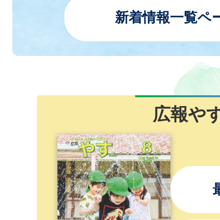
集終了
新着情報一覧ペ
2026年08月05日
議会定例会(臨時会)会期日程
広報や
2026年08月04日
コンビニ交付における証明
らせ
2026年08月04日
野洲市「学校に通いづらい