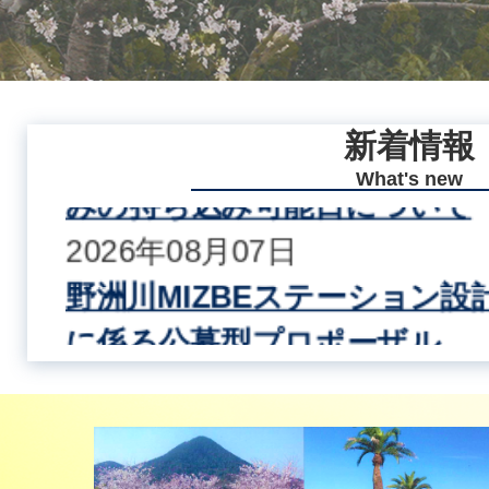
実行委員募集終了
イ
目
2026年08月07日
ラ
1
ド
ド
の
野洲クリーンセンター及び蓮
イ
枚
ス
第二処分場 お盆期間中の直接
新着情報
ド
目
みの持ち込み可能日について
What's new
ラ
の
2026年08月07日
2
イ
ス
野洲川MIZBEステーション設
枚
ド
に係る公募型プロポーザル
ラ
目
2026年08月06日
3
イ
の
令和8年度にこにこだより9月
枚
ド
ス
3
2026年08月06日
4
目