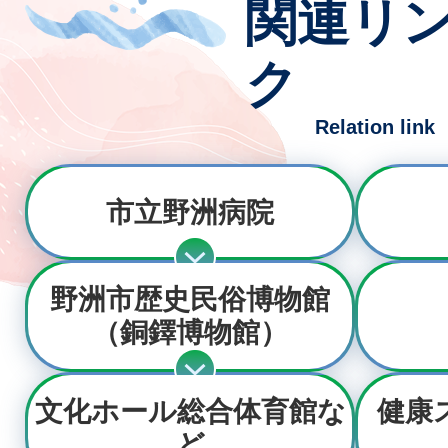
関連リ
ク
Relation link
市立野洲病院
野洲市歴史民俗博物館
（銅鐸博物館）
文化ホール総合体育館な
健康
ど