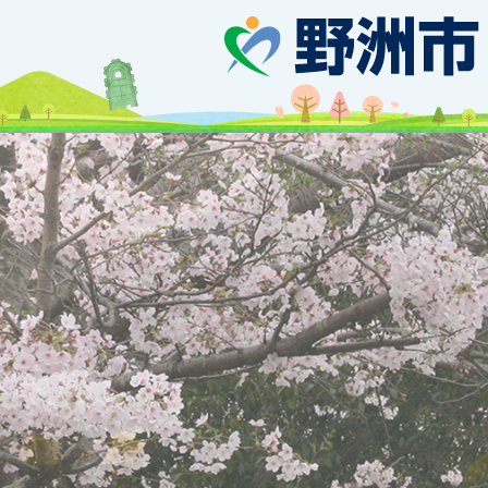
の
2026年08月07日
2
ス
野洲川MIZBEステーション設
枚
に係る公募型プロポーザル
ラ
目
2
2026年08月06日
3
イ
の
枚
令和8年度にこにこだより9月
枚
ド
ス
2026年08月06日
4
目
目
野洲市歴史民俗博物館（銅鐸
ラ
枚
の
の
館） トップページ
イ
目
ス
ス
2026年08月06日
5
ド
の
ラ
令和9年「野洲市はたちのつど
ラ
枚
ス
イ