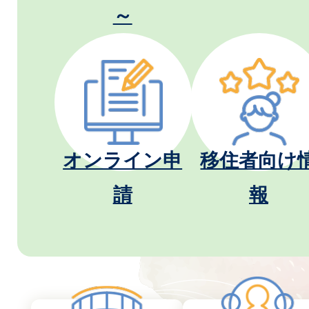
～
オンライン申
移住者向け
請
報