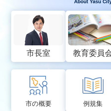
About Yasu Cit
「やす市議会だより」
2026年07月31日
令和8年度野洲市職員上級（
試験（追加募集）について
市長室
教育委員
市の概要
例規集