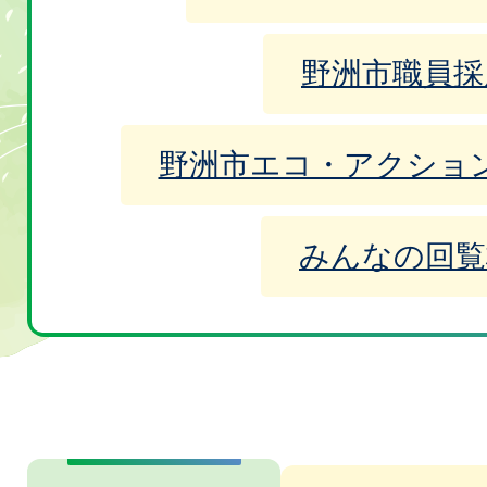
イ
ス
ド
野洲市職員採
ラ
イ
野洲市エコ・アクショ
ド
みんなの回覧