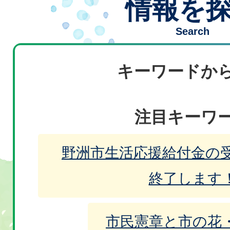
ド
情報を
に係る公募型プロポーザル
ラ
目
Search
2026年08月06日
3
イ
の
令和8年度にこにこだより9月
枚
ド
キーワードか
ス
2026年08月06日
4
目
野洲市歴史民俗博物館（銅鐸
ラ
枚
の
注目キーワ
館） トップページ
イ
目
ス
2026年08月06日
5
野洲市生活応援給付金の
ド
の
令和9年「野洲市はたちのつど
ラ
枚
終了します
ス
実行委員募集終了
イ
目
ラ
ド
市民憲章と市の花
の