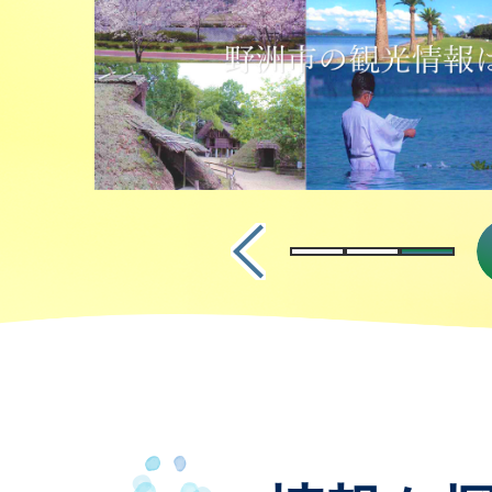
野洲市歴史民俗博物館（銅鐸
ラ
枚
枚
の
館） トップページ
イ
目
目
ス
2026年08月06日
5
ド
の
の
令和9年「野洲市はたちのつど
ラ
枚
ス
ス
実行委員募集終了
イ
目
ラ
2026年08月07日
ラ
1
ド
の
野洲クリーンセンター及び蓮
イ
イ
枚
ス
第二処分場 お盆期間中の直接
ド
ド
目
みの持ち込み可能日について
ラ
の
2026年08月07日
2
イ
ス
野洲川MIZBEステーション設
枚