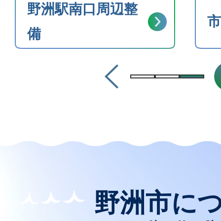
3
野洲駅南口周辺整
1
市
枚
備
2026年08月01日
枚
令和9年度 保育所(園)・認定
目
目
部)・小規模保育園 入所申込
の
の
ス
ス
2026年08月01日
ラ
ラ
野洲駅南口市有地をお試し
集する「トライアル・サウ
イ
イ
施しています
ド
ド
野洲市に
2026年07月31日