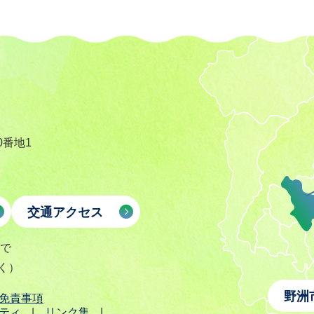
0番地1
交通アクセス
まで
く）
野洲
免責事項
ティ
リンク集