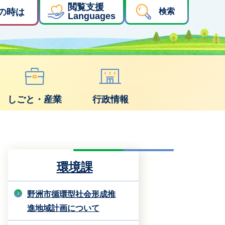
閲覧支援
の時は
検索
Languages
しごと・産業
行政情報
環境課
野洲市循環型社会形成推
進地域計画について