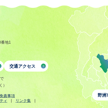
0番地1
交通アクセス
まで
く）
野洲
免責事項
ティ
リンク集