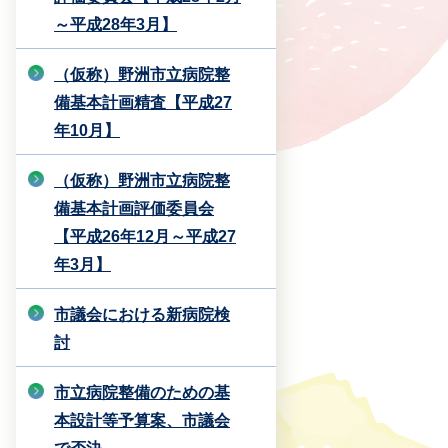
～平成28年3月】
（仮称）野洲市立病院整
備基本計画精査【平成27
年10月】
（仮称）野洲市立病院整
備基本計画評価委員会
【平成26年12月～平成27
年3月】
市議会における新病院検
討
市立病院整備のための基
本設計等予算案、市議会