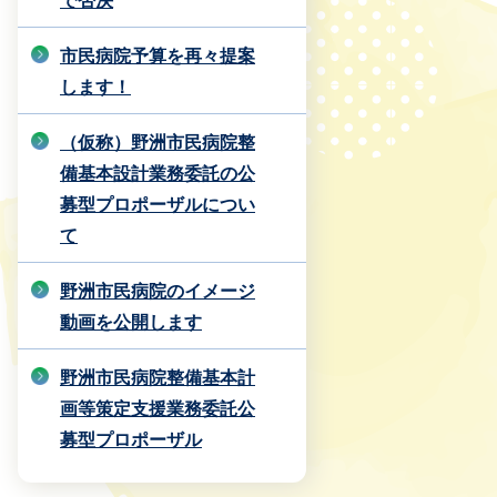
で否決
市民病院予算を再々提案
します！
（仮称）野洲市民病院整
備基本設計業務委託の公
募型プロポーザルについ
て
野洲市民病院のイメージ
動画を公開します
野洲市民病院整備基本計
画等策定支援業務委託公
募型プロポーザル