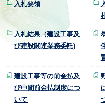
入札要領
入札結果（建設工事及
び建設関連業務委託)
建設工事等の前金払及
び中間前金払制度につ
いて