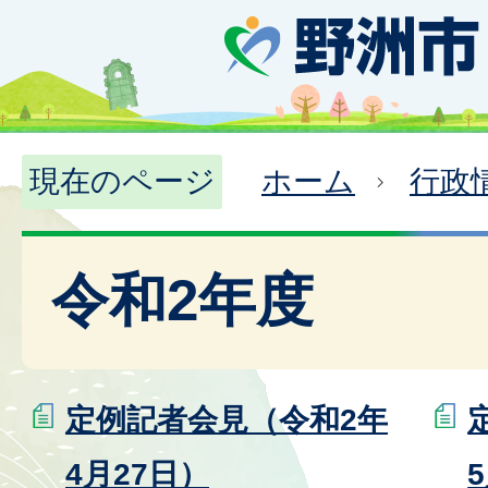
現在のページ
ホーム
行政
令和2年度
定例記者会見（令和2年
4月27日）