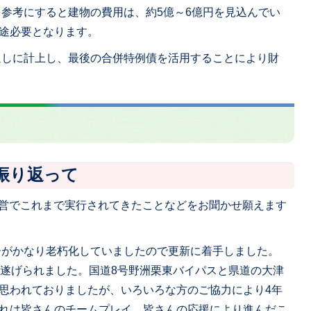
を参考にすると建物の費用は、約5億～6億円を見込んでい
途必要となります。
通しに計上し、最後の合併特例債を活用することにより財
を振り返って
政運営でこれまで実行されてきたことなどをお聞かせ願えます
ーがかなり老朽化していましたので更新に着手しました。
り遂げられました。国道8号野洲栗東バイパスと県道の大津
思われておりましたが、いろいろな方のご協力により4年
れは皆さんのチームプレイ、皆さんの応援により進んだこ