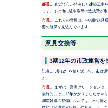
部長
… 直近で市が発注した建築工事
ます。その他に駐車場等の造成費が別
市長
… これらの費用は、中期財政見
源の確保を見込んでいます。
意見交換等
3期12年の市政運営
記者
… 3期12年を振り返って、市
か。
市長
… まずは、野洲クリーンセンタ
最終的には、12年かかりましたがや
湖南幹線の整備については、不可能と
後には開通する目処が立ちました。こ