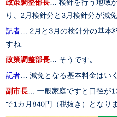
政策調整部長
… 検針を行う地域
り、2月検針分と3月検針分が減
記者
… 2月と3月の検針分の基
すね。
政策調整部長
… そうです。
記者
… 減免となる基本料金はい
副市長
… 一般家庭ですと口径が
で1カ月840円（税抜き）となり