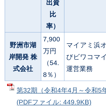
出資
比
率）
7,900
野洲市湖
マイアミ浜
万円
岸開発 株
びビワコマ
（54.
式会社
運営業務
8％）
第32期（令和4年4月～令和5
(PDFファイル: 449.9KB)