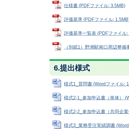
仕様書 (PDFファイル: 3.5MB)
評価基準 (PDFファイル: 1.5MB
評価基準一覧表 (PDFファイル: 71
（別紙1）野洲駅南口周辺整備事業市
6.提出様式
様式1_質問書 (Wordファイル: 16
様式2-1_参加申込書（単体） (Wo
様式2-2_参加申込書（共同企業体） 
様式3_業務受注実績調書 (Wordフ