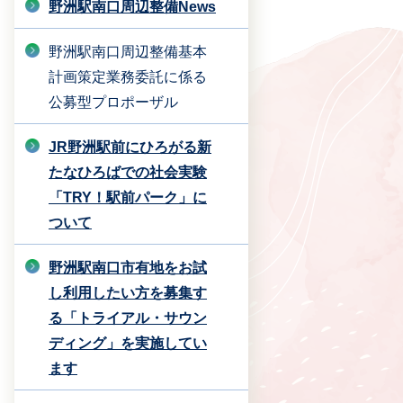
野洲駅南口周辺整備News
野洲駅南口周辺整備基本
計画策定業務委託に係る
公募型プロポーザル
JR野洲駅前にひろがる新
たなひろばでの社会実験
「TRY！駅前パーク」に
ついて
野洲駅南口市有地をお試
し利用したい方を募集す
る「トライアル・サウン
ディング」を実施してい
ます