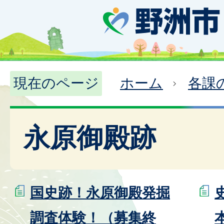
現在のページ
ホーム
各課
永原御殿跡
国史跡！永原御殿発掘
調査体験！（募集終