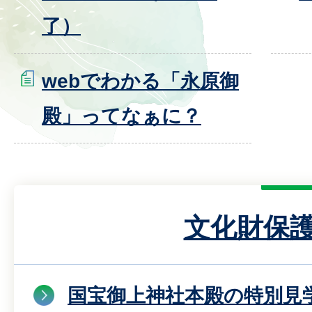
了）
webでわかる「永原御
殿」ってなぁに？
文化財保
国宝御上神社本殿の特別見学