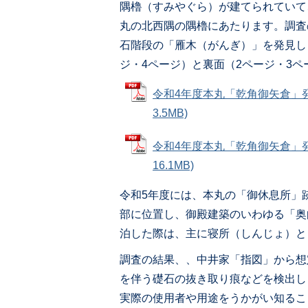
隅櫓（すみやぐら）が建てられていて
丸の北西隅の隅櫓にあたります。調査
石階段の「雁木（がんぎ）」を発見し
ジ・4ページ）と裏面（2ページ・3
令和4年度本丸「乾角御矢倉」発
3.5MB)
令和4年度本丸「乾角御矢倉」発
16.1MB)
令和5年度には、本丸の「御休息所」
部に位置し、御殿建築のいわゆる「奥
泊した際は、主に寝所（しんじょ）と
調査の結果、、中井家「指図」から想
を伴う礎石の抜き取り痕などを検出し
実際の使用者や用途をうかがい知るこ