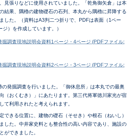
、見張りなどに使用されていました。「乾角御矢倉」は本
の結果、隅櫓の建物礎石の石列、本丸から隅櫓に昇降する
ました。（資料はA3判二つ折りで、PDFは表面（1ペー
ページ）を作成しています。）
掘調査現地説明会資料1ページ・4ページ (PDFファイル:
掘調査現地説明会資料2ページ・3ページ (PDFファイル:
跡の発掘調査を行いました。「御休息所」は本丸での最奥
向（おくむき）」にあたります。第三代将軍徳川家光が宿
して利用されたと考えられます。
定できる位置に、建物の礎石（そせき）や根石（ねいし）
ました。中井家史料とも整合性の高い内容であり、施設の
とができました。