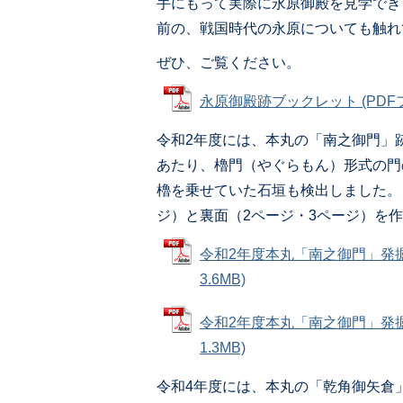
手にもって実際に永原御殿を見学でき
前の、戦国時代の永原についても触れ
ぜひ、ご覧ください。
永原御殿跡ブックレット (PDFファ
令和2年度には、本丸の「南之御門」
あたり、櫓門（やぐらもん）形式の門
櫓を乗せていた石垣も検出しました。（
ジ）と裏面（2ページ・3ページ）を
令和2年度本丸「南之御門」発掘
3.6MB)
令和2年度本丸「南之御門」発掘
1.3MB)
令和4年度には、本丸の「乾角御矢倉