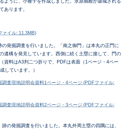
るように、小冊子を作成しました。永原御殿が築城される
てあります。
イル: 11.3MB)
跡の発掘調査を行いました。「南之御門」は本丸の正門に
の遺構を発見しています。西側に続く土塁に接して、門の
資料はA3判二つ折りで、PDFは表面（1ページ・4ペー
作成しています。）
調査現地説明会資料1ページ・4ページ (PDFファイル:
調査現地説明会資料2ページ・3ページ (PDFファイル:
」跡の発掘調査を行いました。本丸外周土塁の四隅には、