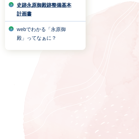
史跡永原御殿跡整備基本
計画書
webでわかる「永原御
殿」ってなぁに？