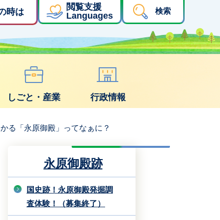
閲覧支援
の時は
検索
Languages
しごと・産業
行政情報
わかる「永原御殿」ってなぁに？
永原御殿跡
国史跡！永原御殿発掘調
査体験！（募集終了）