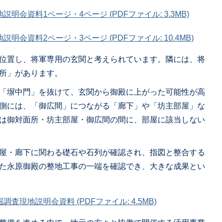
会資料1ページ・4ページ (PDFファイル: 3.3MB)
会資料2ページ・3ページ (PDFファイル: 10.4MB)
位置し、将軍専用の玄関と考えられています。隣には、将
所」があります。
「塀中門」を抜けて、玄関から御殿に上がった可能性が高
側には、「御広間」につながる「廊下」や「坊主部屋」な
は御対面所・坊主部屋・御広間の間に、部屋に該当しない
屋・廊下に関わる礎石や石列が確認され、指図と整合する
た永原御殿の整地工事の一端を確認でき、大きな成果とい
現地説明会資料 (PDFファイル: 4.5MB)