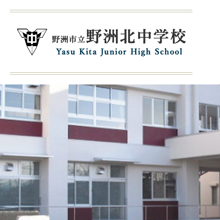
1
枚
目
の
ス
ラ
イ