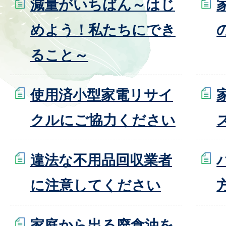
減量がいちばん～はじ
めよう！私たちにでき
ること～
使用済小型家電リサイ
クルにご協力ください
違法な不用品回収業者
に注意してください
家庭から出る廃食油を