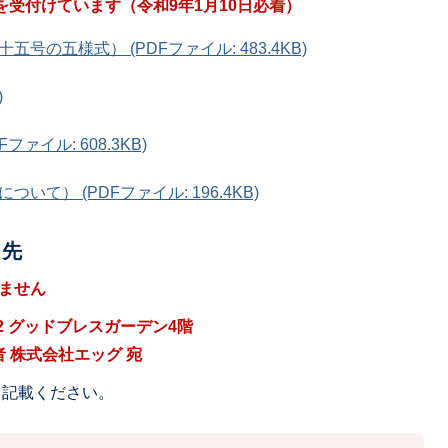
を受付けています（令和9年1月10日必着）
の五様式） (PDFファイル: 483.4KB)
)
ァイル: 608.3KB)
て） (PDFファイル: 196.4KB)
出先
ません
7-2 グッドブレスガーデン4階
 株式会社エッグ 宛
と記載ください。