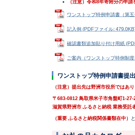
（注意）令和8年寄附分の申請
ワンストップ特例申請書（第五十五号
記入例 (PDFファイル: 479.0KB
確認書類追加貼り付け用紙 (PDFフ
ご案内（ワンストップ特例制度につい
ワンストップ特例申請書提
（注意）提出先は野洲市役所ではあり
〒683-0812 鳥取県米子市角盤町1-2
滋賀県野洲市 ふるさと納税 業務受託者
（重要 ふるさと納税関係書類在中）