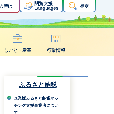
閲覧支援
の時は
検索
Languages
しごと・産業
行政情報
ふるさと納税
企業版ふるさと納税マッ
チング支援事業者につい
て