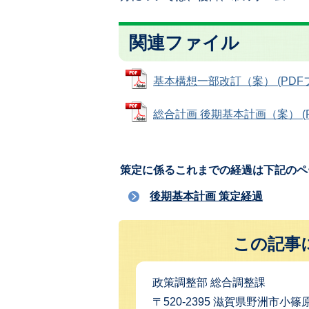
関連ファイル
基本構想一部改訂（案） (PDFファ
総合計画 後期基本計画（案） (PD
策定に係るこれまでの経過は下記のペ
後期基本計画 策定経過
この記事
政策調整部 総合調整課
〒520-2395 滋賀県野洲市小篠原