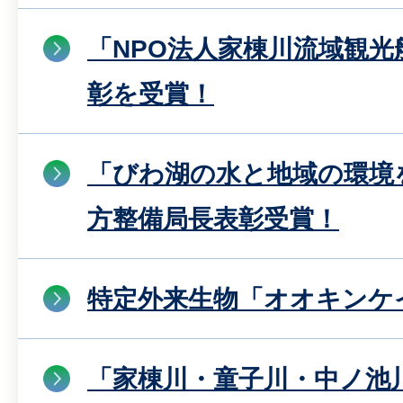
「NPO法人家棟川流域観光
彰を受賞！
「びわ湖の水と地域の環境
方整備局長表彰受賞！
特定外来生物「オオキンケ
「家棟川・童子川・中ノ池