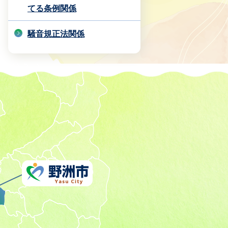
てる条例関係
騒音規正法関係