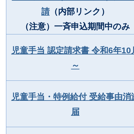
請
（内部リンク）
（注意）一斉申込期間中のみ
児童手当 認定請求書 令和6年10
～
児童手当・特例給付 受給事由消
届