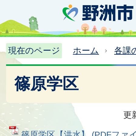
現在のページ
ホーム
各課
篠原学区
更
篠原学区【洪水】 (PDFファイル: