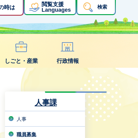
閲覧支援
の時は
検索
Languages
しごと・産業
行政情報
人事課
人事
職員募集