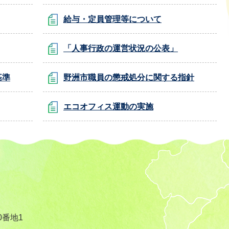
給与・定員管理等について
「人事行政の運営状況の公表」
基準
野洲市職員の懲戒処分に関する指針
エコオフィス運動の実施
0番地1